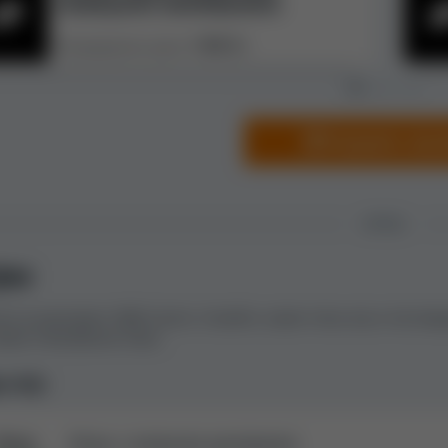
неожиданно заблокирована.
1 850 S/.
Фигурируемая сумма:
Отправить жал
ИГРЫ
ры
те ассортимент W88 Casino. Узнайте, какие типы игр и постав
амые популярные игры.
ы игр
Игры
Игры с живыми дилерами