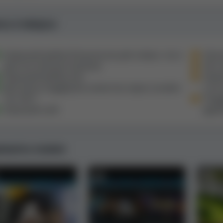
сы и минусы
Широкий выбор бонусов как для новых, так и
Неск
для постоянных игроков
Нет 
Хороший выбор игр
Орие
Доступна поддержка клиентов через онлайн-
а не
чат 24/7
Подд
Хороший сайт
друж
иншоты казино