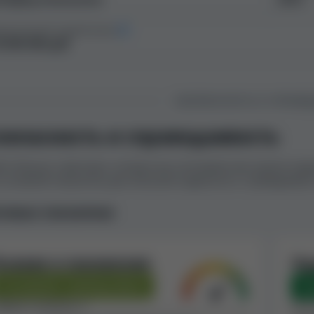
 вам удастся выиграть у них действительно много.
дполагаемый годовой доход
0 000 000 руб
Casino использует непроверенную лицензию.
Мы пыта
о сделать. Мы не можем быть уверены, что у казино дейс
шей базе есть
6 жалоб на это казино
. Из-за данной жа
БЕЗОПАСНОСТЬ И СПРАВЕ
нтов
в общей сложности. Больше информации о жалобах 
пасности».
зопасность и справедливость
те больше о факторах, которые мы учитываем при оценке инде
 основной показатель для описания надежности, справедливост
Предупреждаем:
W88 Casino установил строгие бонусн
нечестными по отношению к игрокам
. Это может вы
чевые показатели
воспользоваться бонусами или промо-акциями казино. 
другое казино с честными правилами или тщательно изу
здесь играть.
словия и положения
Че
В основном справедливые
No
айдено проблем:
1
Если
мы уже упоминали, мы присвоили W88 Casino индекс без