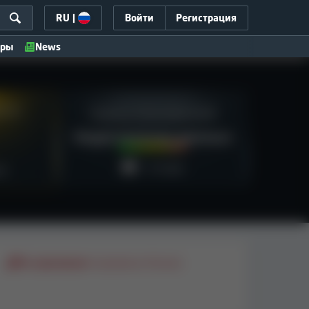
RU
|
Войти
Регистрация
иры
News
ости
Оценка пользователей
Недостаточно данных
1 отзыв
го
Не принимает
игроков из России