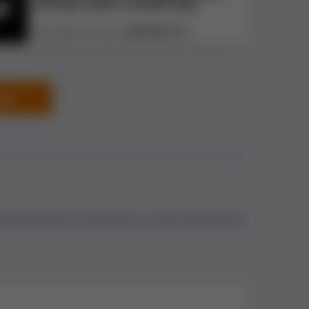
учетную запись в казино W88.
$200 000 CLP
Фигурируемая сумма:
обу
щики доступны в этом казино, а также просмотрите