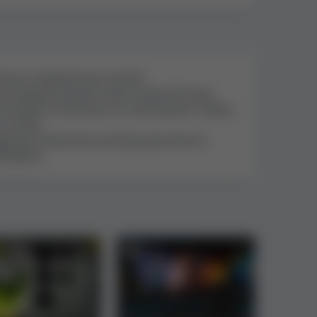
олько нерешенных жалоб
инструментов для ответственной игры
нтируется больше на спортивные ставки,
 на игры
ержка клиентов не всегда доступна и
елюбна