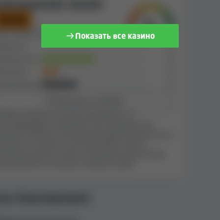
оотношение жалоб
Плохое
его жалоб:
12
Показать все казино
ткрытые
0
ерешенные
6
ешенные
2
тклоненные
4
Посмотреть жалобы
лобы игроков на казино указывают на
есправедливое отношение или некорректное
шение проблем. Мы рассматриваем количество и
рьезность жалоб с учетом размера казино,
скольку крупные сайты с большим количеством
роков обычно получают больше жалоб.
аны Лицензирования