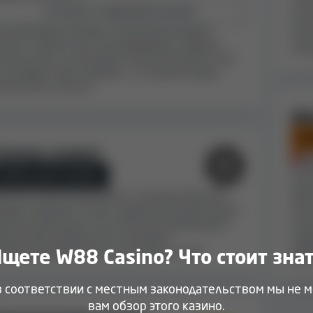
спис
Открыть подробный анализ
 него есть отрицательные качества, из-за которых жела
каче
 оцениваем условия и положения каждого
сниж
зино и ищем в них несправедливые правила,
ситу
торые могут использовать против игроков. Если
 находим такие правила, то снижаем индекс
зопасности казино.
Др
Не
азмер казино
Н
В ка
Небольшое казино
хара
упные казино безопаснее, поскольку большие
безо
ходы позволяют им без труда выплачивать даже
низк
упные выигрыши и их качество подтверждено
лице
ножеством игроков. Мы учитываем
подд
щете W88 Casino? Что стоит зна
едполагаемый доход за последние 4 года.
факт
в соответствии с местным законодательством мы не 
вам обзор этого казино.