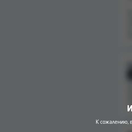
но у
Мы
ка
ко
мы
бе
Р
Кр
до
кр
м
И
пр
К сожалению, 