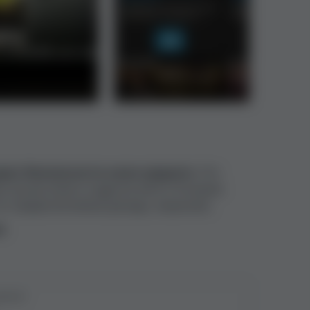
екс безопасности ниже среднего
. Это
ых лучше играть в другом месте. В нашем
его предполагаемые доходы, лицензию,
ть условий и положений, лимиты на вывод и
е
 ниже.
м онлайн-казино
с хорошим доходом.
ых казино не должно быть проблем с
ования
азино могут столкнуться с трудностями,