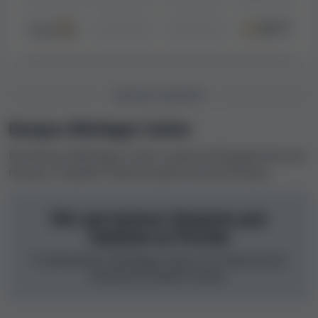
БОНУСЫ КАЗИНО
Бонусы BluVegas Casino
Все бонусы BluVegas Casino, включая бездепозитные
бонусы и приветственные депозитные бонусы.
Нет доступных бонусов для
игроков из России
К сожалению, в BluVegas Casino нет бонусов для
игроков из вашей страны.