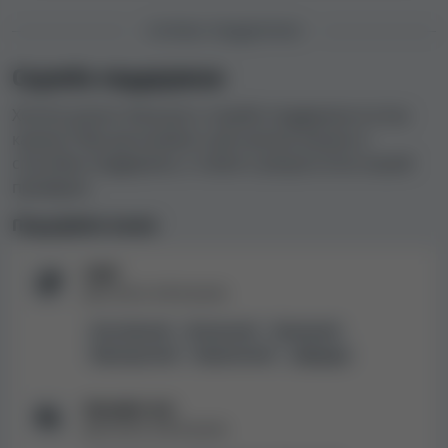
СЛУЖБА ПОДДЕРЖКИ
Служба поддержки
Хотите узнать больше о службе поддержки в этом
казино? Мы расскажем о доступных языках и
способах поддержки, а также о результатах нашей
проверки.
Поддержка языка
Сайт
Доступен в
6
языков
Английский
Испанский
Немецкий
Французский
Норвежский
1 больше
Онлайн-чат
Доступен в
6
языков