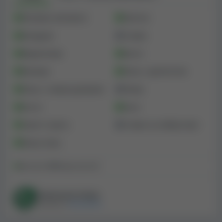
Игровые автоматы
Рулетка
Блэкджек
Ставки
Видеопокер
Бинго
Баккара
Игры с джекпотом
Игры с живым дилером
Покер
Кости
Кено
Скретч-карты
Ставки на киберспорт
Краш-игры
Доступно:
12
Недоступно:
3
Реальные игры
Проверено
Gamecheck