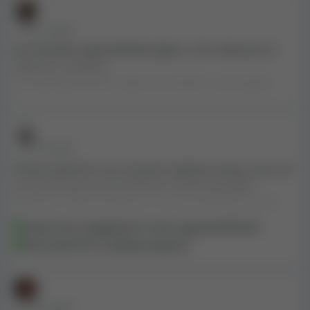
• 2 ЛЕТ НАЗАД
НЕ ТРАТИТЕ СВОЕ ВРЕМЯ ЗДЕСЬ. ЭТО УЖАСНО И
УЖАСНО, ЖАЛКО.
КОГДА ВЫИГРАЮТ, ВАМ НЕ ПЛАТЯТ. ОНИ ДАЖЕ
ЗАБЛОКИРУЮТ ВАШУ ИГРУ, И ЛЮБЫЕ
ОПРАВДАНИЯ НЕ ПЛАТЯТ ВАМ.
Я ВЫИГРАЛ 2500 $ И СРАЗУ ПОСЛЕ ТРЕХ ДНЕЙ
• 2 ЛЕТ НАЗАД
ОБСЛУЖИВАНИЯ, И КОГДА Я ХОЧУ ИГРАТЬ, ОНИ
ЗАБЛОКИРОВАЛИ МОИ ЛЮБИМЫЕ ИГРЫ. ТАКЖЕ
Я внес депозит в это казино неделю назад, и до сих
ОНИ лишаются 2500 долларов. ПРОСТО ОНИ НЕ
пор мои впечатления были потрясающими.
ПЛАТЯТ ВАМ, КОГДА ВЫ ВЫИГРАЛИ. И они говорят,
Выиграл 1200 долларов, и после проверки моей
что я обновляюсь и не знаю, когда смогу снова
учетной записи KYC деньги были на моем счете
персонал поддержки очень дружелюбный
играть. Выиграли 2500 долларов и проиграли 2500
через 24 часа.
быстрый KYC и вывод средств
долларов? Я выигрывал несколько раз в других
Чат поддержки также очень дружелюбен и очень
казино, никогда не было проблем, кроме казино
эффективно помог мне в процессе KYC.
BLUVEGAS. Есть ли у кого-нибудь такая же
Настоятельно рекомендуется!
проблема, как у меня?
• 2 ЛЕТ НАЗАД