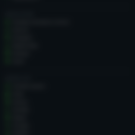
ГИД ПО ИГРАМ
Игровые автоматы (слоты)
Рулетка
Блэкджек
Видеопокер
Баккара
Крэпс
КАЗИНО ГУРУ
Онлайн-казино
Игры
Бонусы
Жалобы
Форум
Отзывы
ZOOMin