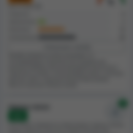
Всего жалоб:
38
Открытые
0
Нерешенные
4
Решенные
14
Отклоненные
20
Посмотреть жалобы
Жалобы игроков на казино указывают на
несправедливое отношение или некорректное
решение проблем. Мы рассматриваем количество и
серьезность жалоб с учетом размера казино, поскольку
крупные сайты с большим количеством игроков
обычно получают больше жалоб.
0x
Черные списки
None
Если казино появляется в объективных черных списках
казино, обычно у него есть плохие качества. Мы