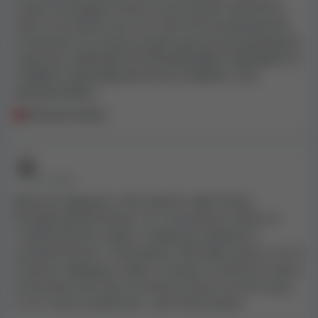
когда они выдают бонус после вашего депозита,
игра, в которой у вас есть бесплатные вращения,
не взимает их позор онлайн-центра обслуживания
клиентов. НИКОМУ НЕ РЕКОМЕНДУЮ ЗАХОДИТЬ И
СТАВИТЬ СВОИ ДЕНЬГИ В ЭТО КАЗИНО, ЭТО
МОШЕННИКИ..
МОШЕННИКИ
• 4 ЛЕТ НАЗАД
Депозит двадцать плюс десять евро бонус.
Конвертировал бонус, но, поскольку я играл со
ставкой более 5 евро, я нарушил правила и
условия бонуса. Такая дрянь, 800 евро ушло и что я
получил. Двадцать евро, которые я заплатил, были
зачислены мне. Вы не можете играть во все игры,
и чат тоже не работает. сайт бесполезен