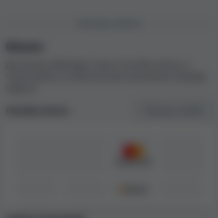
СПОСОБЫ ОПЛАТЫ
Оплата
Доступные в BluVegas Casino способы оплаты, а
также лимиты и комиссии при зачислении и выводе
средств.
Способы оплаты
Показать все
(34)