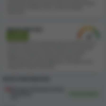
учитываем каждый черный список и снижаем индекс
безопасности казино, если считаем ситуацию
серьезной.
Другие факторы
Средние
В казино могут быть дополнительные характеристики,
которые влияют на индекс безопасности, например
лимиты на выигрыш, низкие лимиты на вывод,
поддельные игры или лицензии, плохая или
отсутствующая служба поддержки, сеть физических
заведений и другие факторы.
Органы Лицензирования
Kahnawake (Kahnawake Gaming
Подтверждена
Commission)
00952