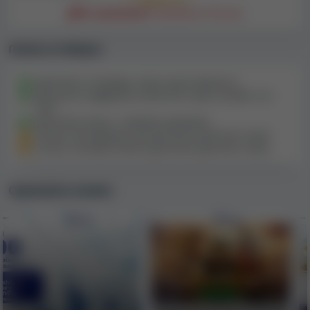
Не принимает
игроков из России
Плюсы и минусы
Депозиты и выводы через криптовалюты
Доступна поддержка клиентов через онлайн-чат
24/7
Доступны игры с «живым» дилером
Не все поставщики игр доступны для всех стран
Не все способы оплаты доступны для всех стран
Скриншоты казино