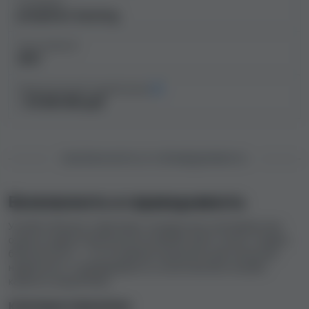
это казино ниже.
Платформа
Jumpman Gaming
Согласно нашим исследованиям, Buffalo Spins Casino
является
мелким онлайн-казино
с хорошим
Год основания
2021
доходом. Доход казино является важным фактором,
поскольку у крупных казино не должно быть
Предполагаемый годовой доход
проблем с выплатой больших выигрышей, в то
> 20 000 000 руб
время как более мелкие казино могут столкнуться с
трудностями, если вам удастся выиграть у них
действительно много.
БЕЗОПАСНОСТЬ И СПРАВЕДЛИВОСТЬ
В нашей базе есть
3 жалоб на это казино
, а также
377 жалоб на другие казино из этой сети
. Из-за
Безопасность и справедливость
данной жалобы мы дали этому казино
17 266 блэк-
поинтов в общей сложности
, из которых
17 115
Узнайте больше о факторах, которые мы учитываем при
связаны с дочерними казино. Больше информации о
оценке индекса безопасности Buffalo Spins Casino. Индекс
безопасности — это основной показатель для описания
жалобах и блэк-поинтах в разделе «Индекс
надежности, справедливости и качества всех онлайн-
безопасности».
казино в нашей базе.
Ключевые показатели