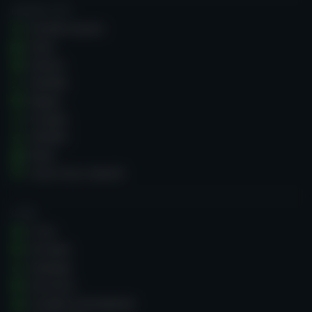
КАЗИНО ГУРУ
Онлайн-казино
Игры
Бонусы
Жалобы
Форум
Отзывы
ZOOMin
News
Casino Guru Awards
О НАС
О нас
История
Команда
Контакты
Условия пользования