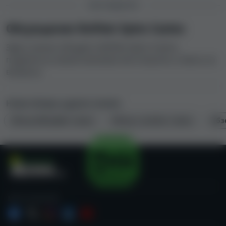
ОБСУЖДЕНИЕ
Обсуждение Buffalo Spins Casino
Здесь можно обсудить Buffalo Spins Casino,
поделиться своим мнением или получить ответы на
вопросы.
Наши обзоры других казино
Обзор BitskyBet Casino
Обзор LoneStar Casino
Обзо
Казино Гуру
МЫ В СОЦСЕТЯХ
Рассказываем об азартных играх