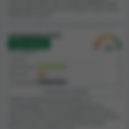
множеством игроков. Мы учитываем предполагаемый
доход конкретного казино за последние 4 года, а также
доход группы казино.
Соотношение жалоб
Очень хорошее
Всего жалоб:
7
Открытые
0
Нерешенные
3
Решенные
1
Отклоненные
3
Посмотреть жалобы
Жалобы игроков на казино указывают на
несправедливое отношение или некорректное
решение проблем. Мы рассматриваем количество и
серьезность жалоб с учетом размера казино, поскольку
крупные сайты с большим количеством игроков
обычно получают больше жалоб.