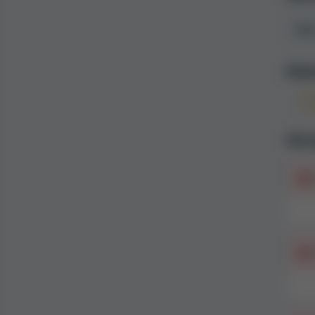
Не
Важ
Нес