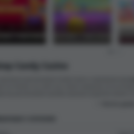
зор Candy Casino
щательно рассмотрели Candy Casino и присвоили ему
и
но не плохое, но у него есть много минусов, из-за котор
ре мы рассмотрели жалобы игроков на данное казино, 
инность игр, качество работы поддержки, справедливос
Читать дале
рыш и другие факторы. Подробный обзор на это казино
ормация о компании
асно нашим исследованиям, Candy Casino является
небо
дом. Доход казино является важным фактором, поскольк
делец
Год осн