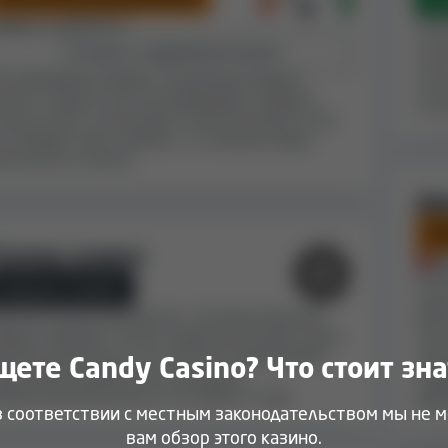
айдено проблем:
4
Если
спис
Открыть подробный анализ
каче
 оцениваем условия и положения каждого
сниж
зино и ищем в них несправедливые правила,
ситу
торые могут использовать против игроков. Если
 находим такие правила, то снижаем индекс
зопасности казино.
Др
Не
азмер казино
Н
В ка
Среднее казино
хара
упные казино безопаснее, поскольку большие
безо
ходы позволяют им без труда выплачивать даже
низк
упные выигрыши и их качество подтверждено
щете Candy Casino? Что стоит зна
лице
ножеством игроков. Мы учитываем
подд
едполагаемый доход за последние 4 года.
факт
в соответствии с местным законодательством мы не 
вам обзор этого казино.