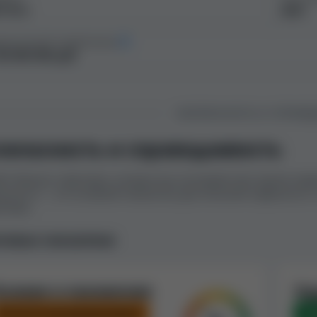
платой больших выигрышей, в то время как более мелкие
 N.V.
2021
 вам удастся выиграть у них действительно много.
дполагаемый годовой доход
00 000 000 руб
y Casino работает без официальной лицензии.
шей базе есть
4 жалоб на это казино
. Из-за данной жа
нтов
в общей сложности. Больше информации о жалобах 
БЕЗОПАСНОСТЬ И СПРАВЕ
пасности».
зопасность и справедливость
те больше о факторах, которые мы учитываем при оценке индек
В бонусных условиях казино есть также несколько
нечес
асности — это основной показатель для описания надежности, 
проблемы, если вы решите воспользоваться бонусами и
 базе.
причине мы рекомендуем найти другое казино с честны
бонусные условия, если решите здесь играть.
чевые показатели
словия и положения
Че
мы уже упоминали, мы присвоили Candy Casino индекс бе
 него есть отрицательные качества, из-за которых жела
Отчасти несправедливые
No