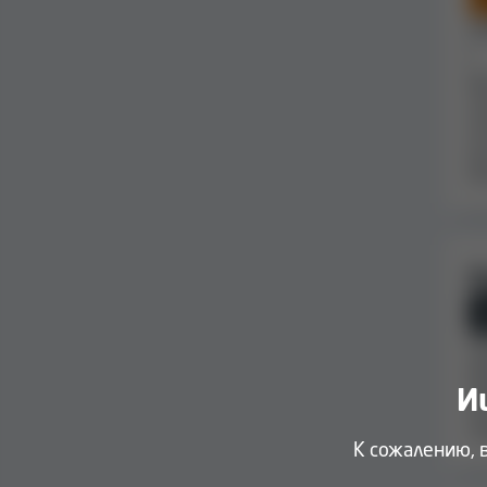
Н
Мы
ка
ко
мы
бе
Р
Кр
до
кр
И
м
пр
К сожалению, 