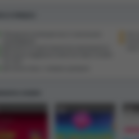
сы и минусы
Обширная коллекция игр от нескольких
Нет 
провайдеров
Не в
Депозиты по криптовалютам принимаются
язык
Доступна поддержка клиентов через онлайн-
чат 24/7
Доступны игры с «живым» дилером
иншоты казино