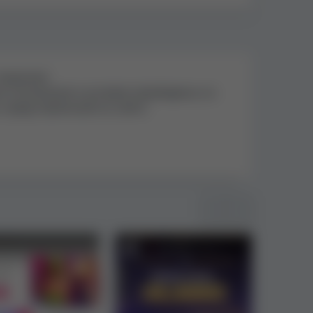
лицензии
се положения и условия переведены на
, представленный на сайте.