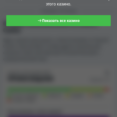
этого казино.
ОТЗЫВЫ ИГРОКОВ
Показать все казино
Отзывы пользователей на Dazard
Casino
Здесь можно рассказать о впечатлениях от Dazard
Casino. Прочитайте отзывы других игроков или
опишите свой собственный положительный и
отрицательный опыт.
ОЦЕНКА ПОЛЬЗОВАТЕЛЕЙ:
ПРЕВОСХОДНАЯ
Оценок: 32
Очень хорошо
Хорошо
Средне
Плохо
Очень плохо
Пользовались этим казино?