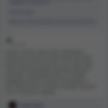
поддержку и лояльность.
Искренне Ваш,
Команда по обслуживанию клиентов казино Dazard
• 1 ГОД НАЗАД
Я фанат слотов, и мне очень понравилась
коллекция от Dazard. В этом казино большой
выбор игр, как классических, так и новых. Звук
тоже на высоком уровне. Однажды возникла
проблема с активацией бонуса, но служба
поддержки взялась за дело и все уладила в
кратчайшие сроки. Спасибо за предоставление
такого отличного сервиса!
Dazard Casino