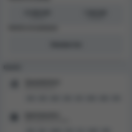
15 000 EUR
7 500 EUR
в месяц
в неделю
Лимиты на выигрыш
Неизвестно
Валюта
Традиционные
Фиатные валюты.
EUR
USD
AUD
CAD
CHF
NOK
NZD
PHP
Криптовалюты
Криптовалютные активы.
BCH
BTC
DOGE
ETH
LTC
USDT
XRP