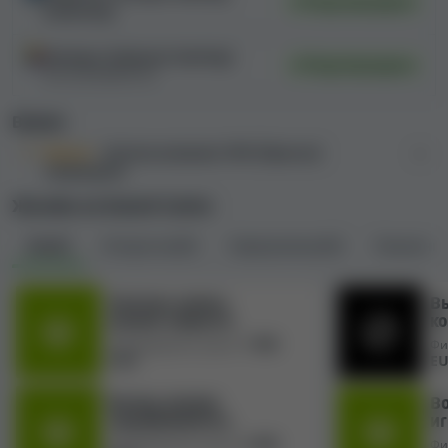
Подтверждена
Authority)
Коморы (Anjouan Gaming)
Подтверждена
ALSI-202508056-FI2
Важно
Важно:
Использование VPN (Прокси)
запрещено
Жалобы на Dazard Casino
Все
(6)
Открытые
(0)
Нерешенные
(0)
Решенны
Учетная запись
В
игрока закрыта.
к
1 900
Фигурируемая сумма:
Фи
EUR
E
Выход игрока
Во
задерживается.
и
те
3 400
Фигурируемая сумма:
Фи