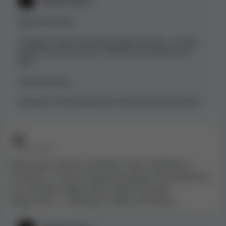
Дорогой Мотеус,
Спасибо за ваш отзыв! Мы рады слышать, что вам
нравится наше казино. Желаем вам прекрасного
дня!
Искренне Ваш,
Команда по обслуживанию клиентов казино Dazard
• 1 ГОД НАЗАД
Выигрыши обычно выводятся без проблем в
течение 1-2 часов. Акции регулярно обновляются,
есть кэшбэк и фриспины. Единственный
недостаток — большие ставки на бонусы.