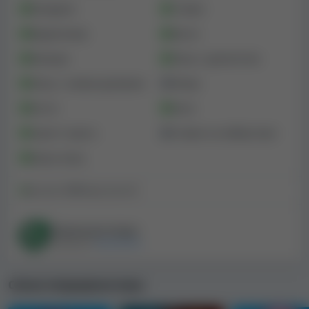
Блэкджек
Ставки
Видеопокер
Бинго
Баккара
Игры с джекпотом
Игры с живым дилером
Покер
Кости
Кено
Скретч-карты
Ставки на киберспорт
Краш-игры
Доступно:
13
Недоступно:
2
Реальные игры
Проверено
Gamecheck
Самые популярные игры