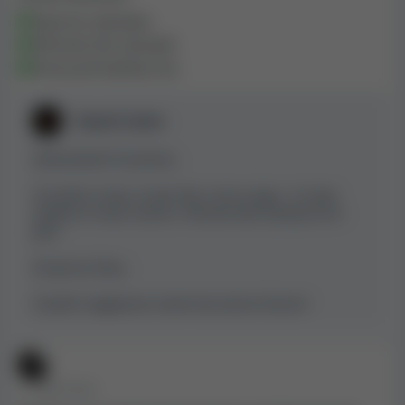
Крутые турниры
Множество эмоций
Большой выбор игр
Dazard Casino
Уважаемый Эссикиэль,
Спасибо за ваш отзыв! Мы очень рады, что вам
нравится наше казино. Желаем вам прекрасного
дня!
Искренне Ваш,
Служба поддержки клиентов казино Dazard
• 1 ГОД НАЗАД