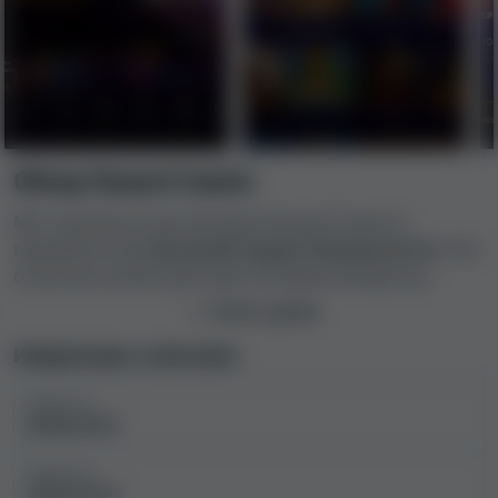
Обзор Dazard Casino
Мы тщательно рассмотрели Dazard Casino и
присвоили ему
высокий индекс безопасности
. Это
отличное казино для игры. В нашем обзоре мы
рассмотрели жалобы игроков на данное казино, его
Читать далее
предполагаемые доходы, лицензию, подлинность
игр, качество работы поддержки, справедливость
Информация о компании
условий и положений, лимиты на вывод и выигрыш и
Владелец
другие факторы. Так как Dazard Casino
имеет
Dama N.V.
отношение к другим онлайн-казино
,
представленным ниже, их работа влияет на
Оператор
репутацию друг друга. Подробный обзор на это
Dama N.V.