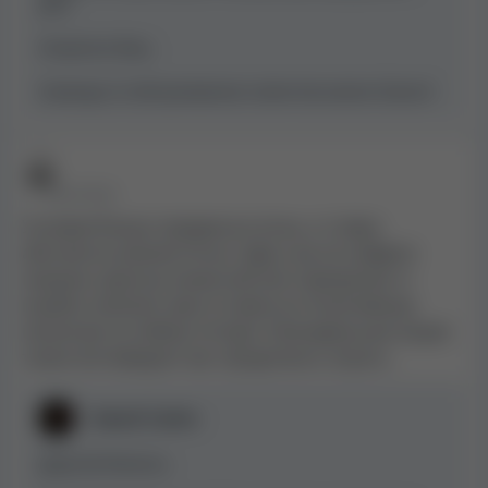
дня!
Искренне Ваш,
Команда по обслуживанию клиентов казино Dazard
• 1 ГОД НАЗАД
Условия бонуса предельно ясны, а ставка
абсолютно реалистична. Здесь вы не найдете
никаких скрытых комиссий или сюрпризов. А
кэшбэк поможет вам оставаться позитивным,
несмотря на любые потери. Еженедельные акции
также мотивируют вас продолжать играть.
Dazard Casino
Дорогой Мелено,