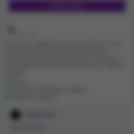
Написать отзыв
• 1 МЕСЯЦ НАЗАД
Мне очень нравится это казино, потому что оно
предлагает много бонусов. Ещё один плюс —
довольно разумные требования по отыгрышу. И
сайт работает без сбоев, круглосуточно, 7 дней в
неделю.
Бонусы
Хорошие требования к ставкам
Стабильная работа
Dazard Casino
Дорогой Клеспо,