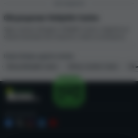
ОБСУЖДЕНИЕ
Обсуждение HollyWin Casino
Здесь можно обсудить HollyWin Casino, поделиться
своим мнением или получить ответы на вопросы.
Наши обзоры других казино
Обзор BitskyBet Casino
Обзор LoneStar Casino
Обзо
Казино Гуру
МЫ В СОЦСЕТЯХ
Рассказываем об азартных играх