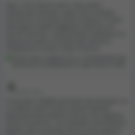
Здесь очень весело играть. Игры имеют
прекрасную тематику, и здесь много игровых
автоматов, на которых можно поиграть. Я также
благодарен службе поддержки клиентов; они
быстро помогают, когда возникает проблема. Это
идеальное казино, в которое вам захочется
возвращаться снова и снова. Отлично!
Казино просто идеальное; я с нетерпением жду
возможности возвращаться туда снова и снова.
• 2 МЕСЯЦЕВ НАЗАД
Я пользуюсь HollyWin уже более трех месяцев, и за
это время у меня не было никаких проблем.
Выигрыши выплачиваются быстро, без задержек.
Можно как вносить, так и выводить криптовалюту.
Дизайн сайта отличный, мне он очень нравится.