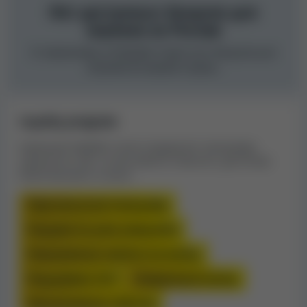
Нет доступных бонусов для
игроков из России
К сожалению, в HollyWin Casino нет бонусов для
игроков из вашей страны.
Loyalty program
Компания HollyWin Casino предлагает программу
лояльности. Вот что вы можете получить, достигнув
более высокого статуса:
Персональный менеджер
Подарок на день рождения
Повышенные лимиты на вывод
Поддержка 24/7
Ускоренный вывод
Эксклюзивные события