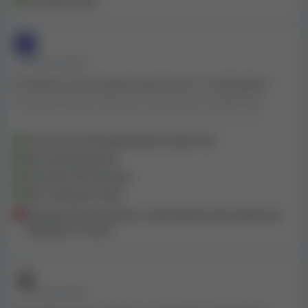
Я вывел деньги в биткоинах, и они поступили
через пару часов. Служба поддержки всегда
вежлива и отвечает на все вопросы о бонусах без
стандартных ответов.
• 1 МЕСЯЦ НАЗАД
Я играю в этом казино уже около 2-3 месяцев и
очень доволен. Выплаты быстрые, поддержка
отличная, а новые игры добавляются на сайт
практически мгновенно. Члены VIP-клуба
Отличное обслуживание клиентов
периодически получают бонусы за лояльность и
Быстрая выплата
VIP-спины.
Лучшие VIP-бонусы
В основном я играю без бонусов, за исключением
Все текущие игры
вращений колеса фортуны, так как у многих
Множество бонусов с максимальным лимитом
бонусов максимальный вывод средств составляет
вывода в 10 раз.
10-кратный размер выигрыша.
Однако я крайне доволен этим казино; теперь я
играю только здесь и нигде больше.
• 1 МЕСЯЦ НАЗАД