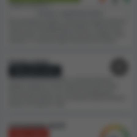
изучить бонусные условия, если решите здесь
Найдено проблем:
1
играть.
Открыть подробный анализ
Мы оцениваем условия и положения каждого казино и
На основании собранной информации мы сделали
ищем в них несправедливые правила, которые могут
вывод, что NextBet Casino — это онлайн-казино с
использовать против игроков. Если мы находим такие
низким индексом безопасности. Мы не рекомендуем
правила, то снижаем индекс безопасности казино.
в нем играть и советуем держаться от него
подальше.
Размер казино
Небольшое казино
Крупные казино безопаснее, поскольку большие
доходы позволяют им без труда выплачивать даже
крупные выигрыши и их качество подтверждено
множеством игроков. Мы учитываем предполагаемый
доход за последние 4 года.
Соотношение жалоб
Очень плохое