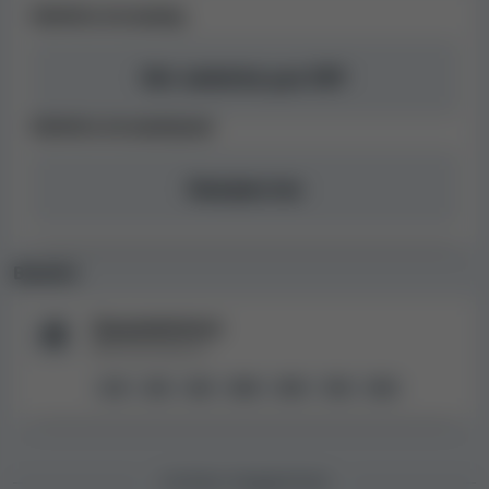
Лимиты на вывод
Нет лимитов для CNY
Лимиты на выигрыш
Неизвестно
Валюта
Традиционные
Фиатные валюты.
CNY
IDR
INR
KRW
MYR
THB
VND
СЛУЖБА ПОДДЕРЖКИ