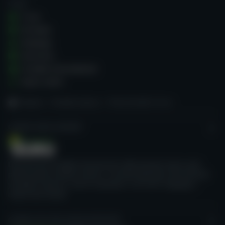
О НАС
О нас
История
Команда
Контакты
Условия пользования
Карта сайта
Главная
Онлайн-казино
Обзор NextBet Casino
CASINO GURU ACADEMY
Бесплатные профессиональные обучающие курсы для
работников онлайн-казино, способствующие улучшению
условий отрасли, опыта игроков и честного подхода к
азартным играм.
GLOBAL SELF-EXCLUSION INITIATIVE