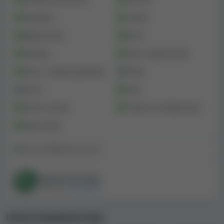
Блэкджек
Ставки
Видеопокер
Бинго
Баккара
Игры с джекпотом
Игры с живым дилером
Покер
Кости
Кено
Скретч-карты
Ставки на киберспорт
Краш-игры
Доступно:
13
Недоступно:
2
Реальные игры
Проверено
Gamecheck
Самые популярные игры