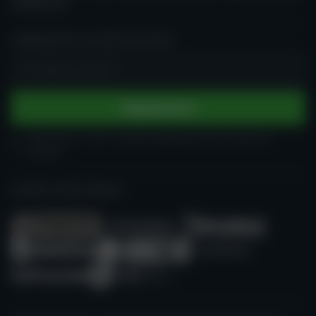
онлайн-игр.
ПОДПИШИТЕСЬ НА НАШУ РАССЫЛКУ
Оставить e-mail
Подписаться
Мне есть 21 лет, и закон разрешает мне играть в
казино
ИГРАЙТЕ ОТВЕТСТВЕННО.