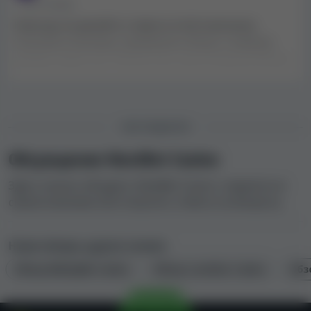
• 2 ЛЕТ НАЗАД
Никогда не делайте ставки в этой компании.
Сначала я пытаюсь применить бонус к живому
дилеру через чат. После того, как я получил бонус,
я обнаружил, что ко мне обратился неправильный
бонусный агент: бонус игрового автомата, а не
дилера. И это последний раз, когда чат может
успешно проверить данные моей учетной записи:
ОБСУЖДЕНИЕ
когда я пытаюсь связаться с агентом, чтобы
Обсуждение NextBet Casino
отменить мой бонус, они продолжают говорить,
что не могут проверить мое имя пользователя.
Здесь можно обсудить NextBet Casino, поделиться
Это подтверждает совпадение моего имени
своим мнением или получить ответы на вопросы.
пользователя и даты рождения, но они
отказываются со мной общаться. Вот так они
обманывают и отказывают в общении с клиентом.
Наши обзоры других казино
Я пытаюсь отправить свой скриншот на их
Обзор BitskyBet Casino
Обзор LoneStar Casino
Обзо
электронную почту, чтобы они мне не ответили.