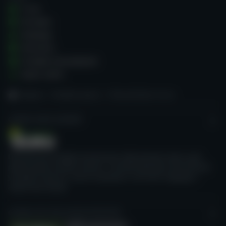
О нас
История
Команда
Контакты
Условия пользования
Карта сайта
Главная
Онлайн-казино
Обзор RealSpin Casino
CASINO GURU ACADEMY
Бесплатные профессиональные обучающие курсы для
работников онлайн-казино, способствующие улучшению
условий отрасли, опыта игроков и честного подхода к
азартным играм.
GLOBAL SELF-EXCLUSION INITIATIVE