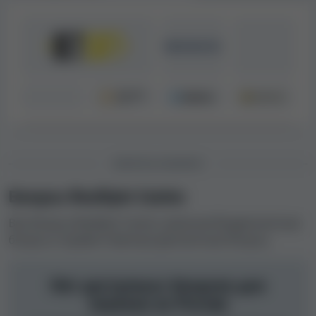
БОНУСЫ КАЗИНО
Бонусы RealSpin Casino
Все бонусы RealSpin Casino, включая бездепозитные
бонусы и приветственные депозитные бонусы.
Нет доступных бонусов для
игроков из России