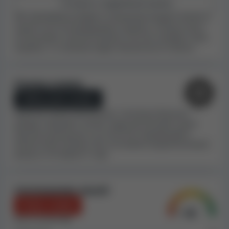
Открыть подробный анализ
другое казино с честными правилами или
Мы оцениваем условия и положения каждого казино и
тщательно изучить бонусные условия, если
ищем в них несправедливые правила, которые могут
решите здесь играть.
использовать против игроков. Если мы находим такие
правила, то снижаем индекс безопасности казино.
Предупреждаем: RealSpin Casino
установил 100 000 EUR дневной лимит
Размер казино
на выигрыш.
Это означает, что сумма
Небольшое казино
вашего выигрыша за один день (без учета
Крупные казино безопаснее, поскольку большие
потерь) не должна быть выше 100 000 EUR.
доходы позволяют им без труда выплачивать даже
Если вы выиграете больше и превысите
крупные выигрыши и их качество подтверждено
лимит, то не получите свои деньги. Мы
множеством игроков. Мы учитываем предполагаемый
считаем, что любой лимит на выигрыш
доход за последние 4 года.
является несправедливым по отношению к
игрокам, поэтому мы понижаем такие
Соотношение жалоб
казино в нашем рейтинге. Исключение —
если лимит установлен из-за сторонних
Очень плохое
факторов, например местного
Всего жалоб:
26
законодательства.