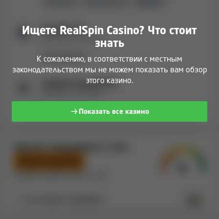
Немецкий
Французский
6 больше
Ищете RealSpin Casino? Что стоит
Онлайн-чат
Доступен в
1
язык
знать
Английский
К сожалению, в соответствии с местным
законодательством мы не можем показать вам обзор
этого казино.
Служба поддержки:
Доступен в
1
язык
Показать все казино
Английский
Оценка поддержки в чате
Ниже среднего
Среднее время ответа: 10м
На основе
3
проверок