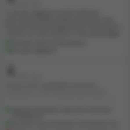
• 2 МЕСЯЦЕВ НАЗАД
Отличная поддержка, в целом приятные
впечатления. Выбор игровых автоматов очень
большой. Бонусные предложения потрясающие, к
тому же, есть шанс выиграть. Очень рекомендую.
Красивая тематическая витрина
Быстрая поддержка
• 5 МЕСЯЦЕВ НАЗАД
В августе 2025 года RealSpin письменно
подтвердил, что 80 700 канадских долларов
находятся в процессе вывода. Мне сказали, что
средства будут зачислены в тот же день или на
Удобная платформа с простым и понятным
следующий.
интерфейсом.
Быстрый и простой процесс пополнения счета.
Спустя более семи месяцев средства так и не