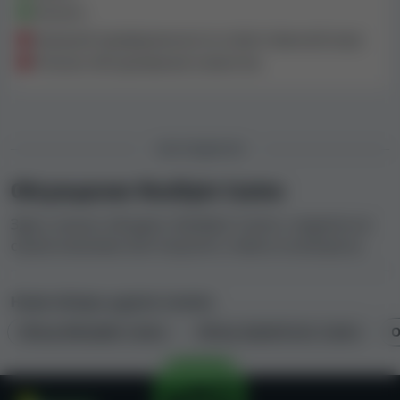
Ничего
Никакой приверженности ответственной игре
Плохое обслуживание клиентов
ОБСУЖДЕНИЕ
Обсуждение RealSpin Casino
Здесь можно обсудить RealSpin Casino, поделиться
своим мнением или получить ответы на вопросы.
Наши обзоры других казино
Обзор BitskyBet Casino
Обзор SplashCoins Casino
О