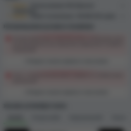
Важно:
Использование VPN (Прокси)
запрещено
Важно:
Лимит на выигрыш: 100 000 EUR в день
Несправедливые условия и положения
Распространенные стратегии охоты за бонусами могут
рассматриваться как серьезное нарушение Условий и
положений
Открыть полное правило и наш анализ
Игра с низким риском может привести к конфискации
выигрышей
Открыть полное правило и наш анализ
Жалобы на RealSpin Casino
Все
(26)
Открытые
(0)
Нерешенные
(5)
Решенн