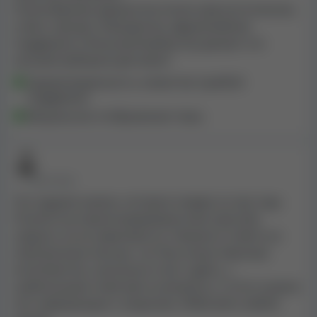
Разнообразие вариантов оплаты фантастическое,
и весь процесс безупречен. Дружелюбная
поддержка и большой выбор игр делают это
лучшим выбором для меня!
Удовлетворенность клиентов службой
поддержки
Визуальное отображение темы
• 1 ГОД НАЗАД
Это худшее казино, которое я видел за три года.
Полностью проигнорировали мою просьбу
закрыть из-за зависимости. Никакого ответа на
электронные письма, чат был искусственным
интеллектом, насколько я мог судить, с
шаблонными ответами на вопросы. У этого казино
нет информации о лицензии. Избегайте любой