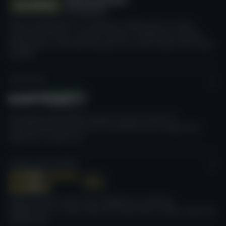
Наша инициатива по созданию глобальной системы
самоисключения, которая позволит уязвимым игрокам
блокировать собственный доступ ко всем азартным играм
онлайн.
GAMTEGRITY
Платформа для демонстрации наших усилий по
повышению безопасности и прозрачности индустрии
азартных онлайн-игр.
CASINO GURU AWARDS
Амбициозный проект для поддержки наиболее
выдающихся и ответственных компаний в сфере азартных
онлайн-игр.