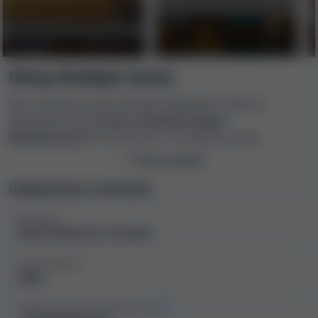
Обзор RealSpin Casino
Мы тщательно рассмотрели RealSpin Casino и
присвоили ему
очень низкий индекс
безопасности
. Это значит, что играть в нем
небезопасно. В нашем обзоре мы рассмотрели
Читать далее
жалобы игроков на данное казино, его
предполагаемые доходы, лицензию, подлинность
Информация о компании
игр, качество работы поддержки, справедливость
Владелец
условий и положений, лимиты на вывод и выигрыш и
Next Global Era Limited
другие факторы. Подробный обзор на это казино
ниже.
Год основания
2024
Согласно нашим исследованиям, RealSpin Casino
является
мелким онлайн-казино
с хорошим
Предполагаемый годовой доход