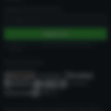
ПОДПИШИТЕСЬ НА НАШУ РАССЫЛКУ
Оставить e-mail
Подписаться
Мне есть 21 лет, и закон разрешает мне играть в
казино
ИГРАЙТЕ ОТВЕТСТВЕННО.
Casino.guru является независимым ресурсом об онлайн-казино и