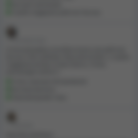
Быстрая транзакция
подтвержденного вывода средств и ничего
Служба поддержки работает быстро.
больше.
• 12 МЕСЯЦЕВ НАЗАД
Отличный выбор способов оплаты, все работает
быстро и без проблем. Игры впечатляют, а служба
поддержки всегда готова помочь. Очень
рекомендую казино!!!
Очень хорошее обслуживание
Быстрые выплаты
Хороший дизайн темы
• 1 ГОД НАЗАД
Игра без проблем:)