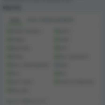
Виды игр
Игры
Игры с живыми дилерами
Игровые автоматы
Рулетка
Блэкджек
Ставки
Видеопокер
Бинго
Баккара
Игры с джекпотом
Игры с живым дилером
Покер
Кости
Кено
Скретч-карты
Ставки на киберспорт
Краш-игры
Доступно:
14
Недоступно:
1