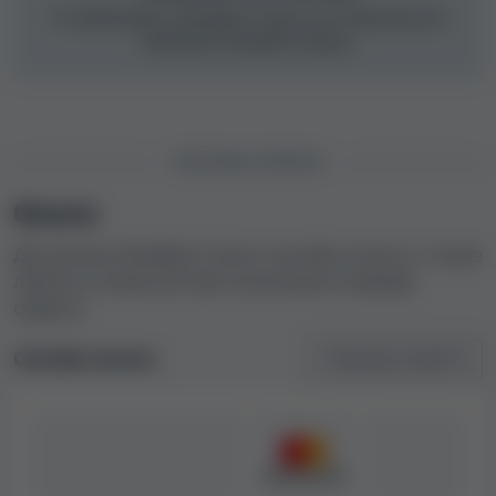
К сожалению, в RealSpin Casino нет бонусов для
игроков из вашей страны.
СПОСОБЫ ОПЛАТЫ
Оплата
Доступные в RealSpin Casino способы оплаты, а также
лимиты и комиссии при зачислении и выводе
средств.
Способы оплаты
Показать все
(11)