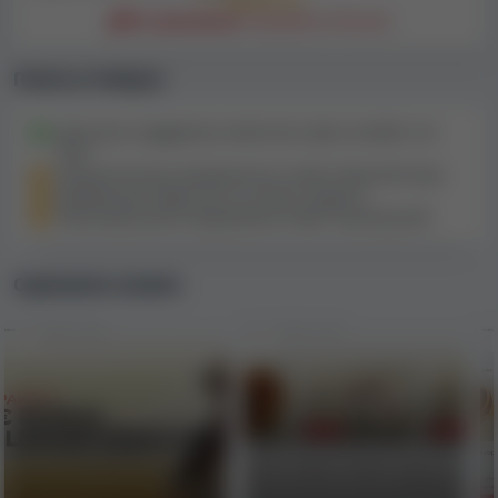
Не принимает
игроков из России
Плюсы и минусы
Доступна поддержка клиентов через онлайн-чат
24/7
Ограниченные возможности ответственной игры
Возможная комиссия за снятие средств
Максимальный ежедневный лимит выигрышей
Скриншоты казино