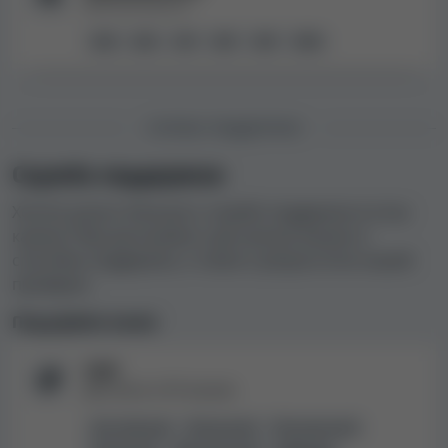
Фиатные валюты.
EUR
USD
CHF
EGP
HUF
NOK
СЛУЖБА ПОДДЕРЖКИ
Служба поддержки
Хотите узнать больше о службе поддержки в этом
казино? Мы расскажем о доступных языках и
способах поддержки, а также о результатах нашей
проверки.
Поддержка языка
Сайт
Доступен в
11
языков
Английский
Испанский
Итальянский