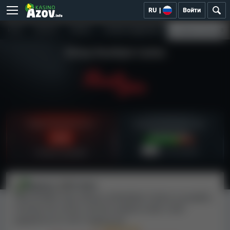
RU
|
Войти
ИГРЫ
БОНУСЫ
ОПЛАТА
СЛУЖБА ПОДДЕРЖКИ
ОТЗЫВЫ ИГРОКОВ
Обзор RealSpin Casino
Индекс безопасности
Оценка пользователей
Хорошая
2.5
10 отзывов
Очень низкий
Martin P.
07/2026
Прочитайте наш обзор на RealSpin Casino и узнайте,
почему это очень плохое казино и вам стоит
держаться от него подальше.
Важно (2)