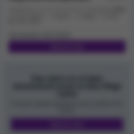
Очень хорошо
Хорошо
Средне
Плохо
Очень плохо
Пользовались этим казино?
Написать отзыв
Еще никто не оставил
письменный отзыв на Wow Bingo
Casino
Оставьте первый подробный отзыв о работе этого
казино.
Написать отзыв