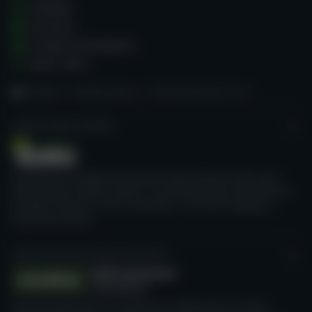
Команда
Контакты
Условия пользования
Карта сайта
Главная
Онлайн-казино
Обзор Wow Bingo Casino
CASINO GURU ACADEMY
Бесплатные профессиональные обучающие курсы для
работников онлайн-казино, способствующие улучшению
условий отрасли, опыта игроков и честного подхода к
азартным играм.
GLOBAL SELF-EXCLUSION INITIATIVE
Наша инициатива по созданию глобальной системы