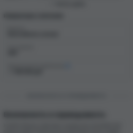
есть свои недостатки. В нашем обзоре мы
Читать далее
рассмотрели жалобы игроков на данное казино, его
предполагаемые доходы, лицензию, подлинность
Информация о компании
игр, качество работы поддержки, справедливость
Владелец
условий и положений, лимиты на вывод и выигрыш и
ElectraWorks Limited
другие факторы. Так как Wow Bingo Casino
имеет
отношение к другим онлайн-казино
,
Год основания
представленным ниже, их работа влияет на
2007
репутацию друг друга. Подробный обзор на это
казино ниже.
Предполагаемый годовой доход
> 1 000 000 руб
Согласно нашим исследованиям, Wow Bingo Casino
является
мелким онлайн-казино
с хорошим
доходом. Казино является частью сети, но она
БЕЗОПАСНОСТЬ И СПРАВЕДЛИВОСТЬ
сравнительно небольшая, даже если оценивать все
казино вместе. Доход казино является важным
фактором, поскольку у крупных казино не должно
Безопасность и справедливость
быть проблем с выплатой больших выигрышей, в то
Узнайте больше о факторах, которые мы учитываем при
время как более мелкие казино могут столкнуться с
оценке индекса безопасности Wow Bingo Casino. Индекс