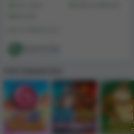
Скретч-карты
Ставки на киберспорт
Краш-игры
Доступно:
14
Недоступно:
1
Реальные игры
Проверено
Gamecheck
Самые популярные игры