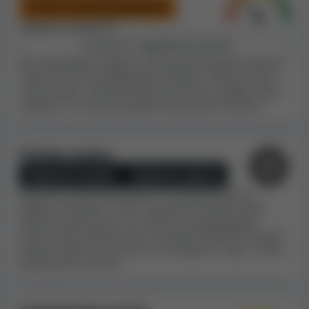
воспользоваться бонусами или промо-акциями
Отчасти несправедливые
казино. По этой причине мы рекомендуем найти
Найдено проблем:
3
другое казино с честными правилами или
Открыть подробный анализ
тщательно изучить бонусные условия, если
Мы оцениваем условия и положения каждого казино и
решите здесь играть.
ищем в них несправедливые правила, которые могут
использовать против игроков. Если мы находим такие
правила, то снижаем индекс безопасности казино.
На основании всей информации в нашем обзоре, мы
можем окончательно сказать, что Yonibet Casino —
очень хорошее онлайн-казино. В этом казино к вам
Размер казино
будут хорошо относиться, здесь вы сможете
Крупное казино
Крупная группа
получить хороший опыт.
Крупные казино безопаснее, поскольку большие
доходы позволяют им без труда выплачивать даже
крупные выигрыши и их качество подтверждено
множеством игроков. Мы учитываем предполагаемый
доход конкретного казино за последние 4 года, а также
доход группы казино.