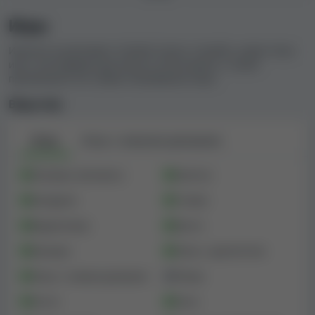
Игры
Изучите ассортимент Yonibet Casino. Узнайте, какие типы
игр и поставщики доступны в этом казино, а также
просмотрите его самые популярные игры.
Виды игр
Игры
Игры с живыми дилерами
Игровые автоматы
Рулетка
Блэкджек
Ставки
Видеопокер
Бинго
Баккара
Игры с джекпотом
Игры с живым дилером
Покер
Кости
Кено