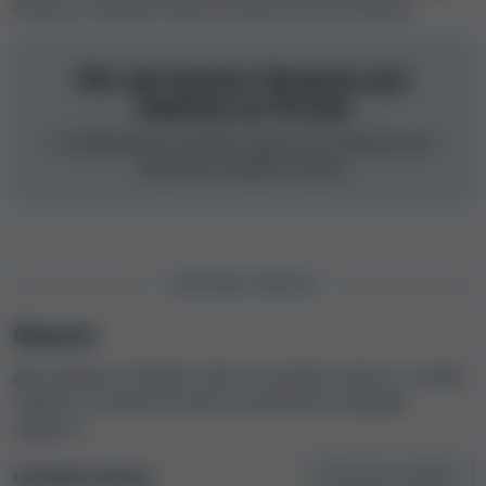
бонусы и приветственные депозитные бонусы.
Нет доступных бонусов для
игроков из России
К сожалению, в Yonibet Casino нет бонусов для
игроков из вашей страны.
СПОСОБЫ ОПЛАТЫ
Оплата
Доступные в Yonibet Casino способы оплаты, а также
лимиты и комиссии при зачислении и выводе
средств.
Способы оплаты
Показать все
(27)