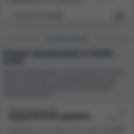
Среднее время ответа:
мгновенно
На основе
7
проверок
ОТЗЫВЫ ИГРОКОВ
Отзывы пользователей на Yonibet
Casino
Здесь можно рассказать о впечатлениях от Yonibet
Casino. Прочитайте отзывы других игроков или
опишите свой собственный положительный и
отрицательный опыт.
ОЦЕНКА ПОЛЬЗОВАТЕЛЕЙ:
НЕДОСТАТОЧНО ДАННЫХ
Оценок: 1