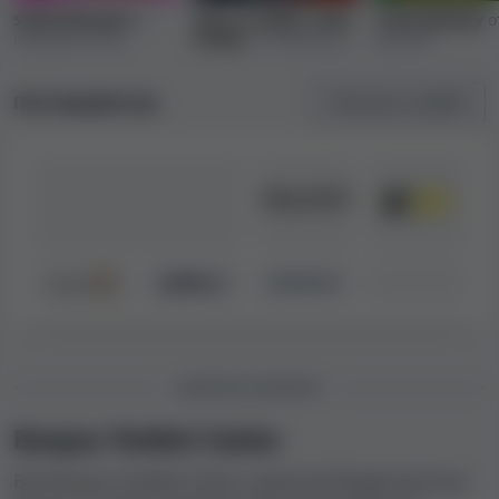
Sweet Bonanza
от
Zeus vs Hades: Gods
Crazy Monkey
о
Pragmatic Play
of War
от Pragmatic
Igrosoft
Play
Поставщики игр
Показать все
(84)
БОНУСЫ КАЗИНО
Бонусы Yonibet Casino
Все бонусы Yonibet Casino, включая бездепозитные