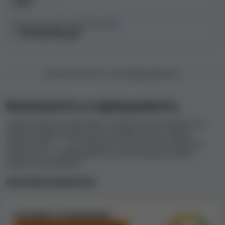
2020
является
крупным онлайн-казино
с большим
доходом и количеством игроков. Доход казино
Предполагаемый годовой доход
> 100 000 000 руб
является важным фактором, поскольку у крупных
казино не должно быть проблем с выплатой
больших выигрышей, в то время как более мелкие
казино могут столкнуться с трудностями, если вам
БЕЗОПАСНОСТЬ И СПРАВЕДЛИВОСТЬ
удастся выиграть у них действительно много.
Мы не нашли ни одной жалобы конкретно на это
Безопасность и справедливость
казино, но в нашей базе есть одна жалоба на другое
Узнайте больше о факторах, которые мы учитываем при
казино из этой сети. Из-за данной жалобы мы дали
оценке индекса безопасности Yonibet Casino. Индекс
этому казино
130 блэк-поинтов
. Больше
безопасности — это основной показатель для описания
информации о жалобах и блэк-поинтах в разделе
надежности, справедливости и качества всех онлайн-
«Индекс безопасности».
казино в нашей базе.
Ключевые показатели
В бонусных условиях казино есть также
несколько
нечестных пунктов
, что может
Условия и положения
вызвать проблемы, если вы решите