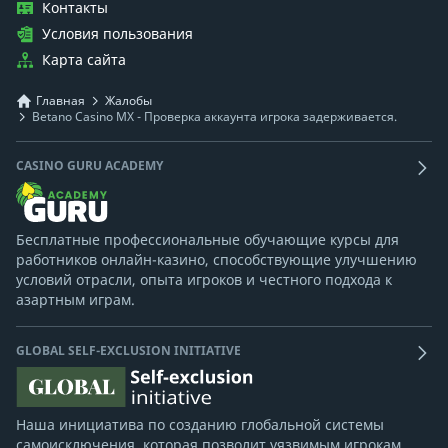
Контакты
Условия пользования
Карта сайта
Главная
Жалобы
Betano Casino MX - Проверка аккаунта игрока задерживается.
CASINO GURU ACADEMY
Бесплатные профессиональные обучающие курсы для
работников онлайн-казино, способствующие улучшению
условий отрасли, опыта игроков и честного подхода к
азартным играм.
GLOBAL SELF-EXCLUSION INITIATIVE
Наша инициатива по созданию глобальной системы
самоисключения, которая позволит уязвимым игрокам