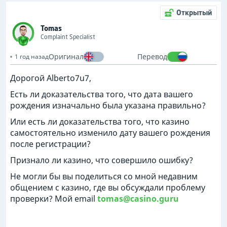
Открытый
Tomas
Complaint Specialist
Оригинал
Перевод
1 год назад
Дорогой Alberto7u7,
Есть ли доказательства того, что дата вашего
рождения изначально была указана правильно?
Или есть ли доказательства того, что казино
самостоятельно изменило дату вашего рождения
после регистрации?
Признало ли казино, что совершило ошибку?
Не могли бы вы поделиться со мной недавним
общением с казино, где вы обсуждали проблему
проверки? Мой email
tomas@casino.guru