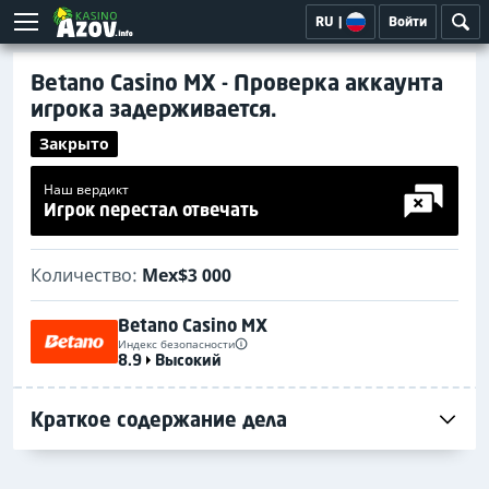
RU
|
Войти
Betano Casino MX - Проверка аккаунта
игрока задерживается.
Закрыто
Наш вердикт
Игрок перестал отвечать
Количество:
Mex$3 000
Betano Casino MX
Индекс безопасности
8.9
Высокий
Краткое содержание дела