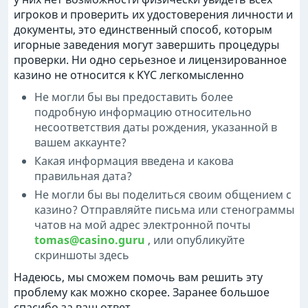
игроков и проверить их удостоверения личности и
документы, это единственный способ, которым
игорные заведения могут завершить процедуры
проверки. Ни одно серьезное и лицензированное
казино не относится к KYC легкомысленно
Не могли бы вы предоставить более
подробную информацию относительно
несоответствия даты рождения, указанной в
вашем аккаунте?
Какая информация введена и какова
правильная дата?
Не могли бы вы поделиться своим общением с
казино? Отправляйте письма или стенограммы
чатов на мой адрес электронной почты
tomas@casino.guru
, или опубликуйте
скриншоты здесь
Надеюсь, мы сможем помочь вам решить эту
проблему как можно скорее. Заранее большое
спасибо за ваш ответ.