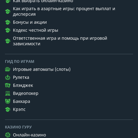
Как выбрать онлайн-казино
Как играть в азартные игры: процент выплат и
дисперсия
Бонусы и акции
Кодекс честной игры
Ответственная игра и помощь при игровой
зависимости
ГИД ПО ИГРАМ
Игровые автоматы (слоты)
Рулетка
Блэкджек
Видеопокер
Баккара
Крэпс
КАЗИНО ГУРУ
Онлайн-казино