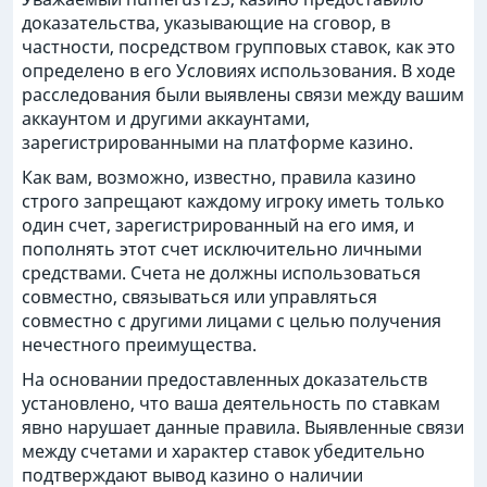
доказательства, указывающие на сговор, в
частности, посредством групповых ставок, как это
определено в его Условиях использования. В ходе
расследования были выявлены связи между вашим
аккаунтом и другими аккаунтами,
зарегистрированными на платформе казино.
Как вам, возможно, известно, правила казино
строго запрещают каждому игроку иметь только
один счет, зарегистрированный на его имя, и
пополнять этот счет исключительно личными
средствами. Счета не должны использоваться
совместно, связываться или управляться
совместно с другими лицами с целью получения
нечестного преимущества.
На основании предоставленных доказательств
установлено, что ваша деятельность по ставкам
явно нарушает данные правила. Выявленные связи
между счетами и характер ставок убедительно
подтверждают вывод казино о наличии