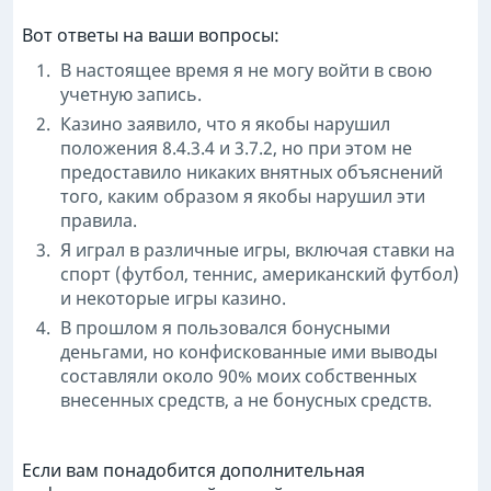
Вот ответы на ваши вопросы:
В настоящее время я не могу войти в свою
учетную запись.
Казино заявило, что я якобы нарушил
положения 8.4.3.4 и 3.7.2, но при этом не
предоставило никаких внятных объяснений
того, каким образом я якобы нарушил эти
правила.
Я играл в различные игры, включая ставки на
спорт (футбол, теннис, американский футбол)
и некоторые игры казино.
В прошлом я пользовался бонусными
деньгами, но конфискованные ими выводы
составляли около 90% моих собственных
внесенных средств, а не бонусных средств.
Если вам понадобится дополнительная