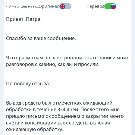
Оригинал
Перевод
8 месяцев назад
Привет, Петра,
Спасибо за ваше сообщение.
Я отправил вам по электронной почте записи моих
разговоров с казино, как вы и просили.
По поводу отзыва:
Вывод средств был отмечен как ожидающий
обработки в течение 3–4 дней. После этого мне
пришло письмо с сообщением о закрытии моего
счёта и конфискации всех средств, включая
ожидающую обработку.