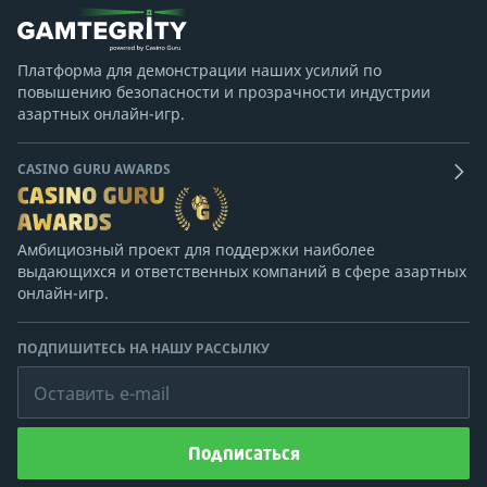
Платформа для демонстрации наших усилий по
повышению безопасности и прозрачности индустрии
азартных онлайн-игр.
CASINO GURU AWARDS
Амбициозный проект для поддержки наиболее
выдающихся и ответственных компаний в сфере азартных
онлайн-игр.
ПОДПИШИТЕСЬ НА НАШУ РАССЫЛКУ
Оставить e-mail
Подписаться