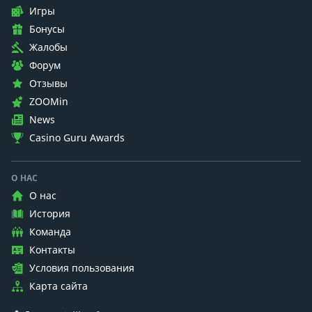
Игры
Бонусы
Жалобы
Форум
Отзывы
ZOOMin
News
Casino Guru Awards
О НАС
О нас
История
Команда
Контакты
Условия пользования
Карта сайта