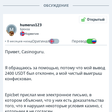
ОБСУЖДЕНИЕ
Открытый
humerus123
Бронза
Норвегия
Оригинал
Перевод
8 месяцев назад
Привет, Casinoguru.
Я обращаюсь за помощью, потому что мой вывод
2400 USDT был отклонен, а мой чистый выигрыш
конфискован.
Epicbet прислал мне электронное письмо, в
котором объяснил, что у них есть доказательства
того, что я нарушил некоторые условия казино, с
которыми я не согласен.