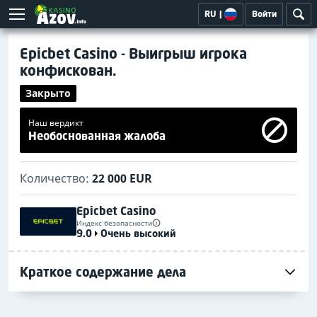
RU
|
Войти
Epicbet Casino - Выигрыш игрока
конфискован.
Закрыто
Наш вердикт
Необоснованная жалоба
Количество:
22 000 EUR
Epicbet Casino
Индекс безопасности
9.0
Очень высокий
Краткое содержание дела