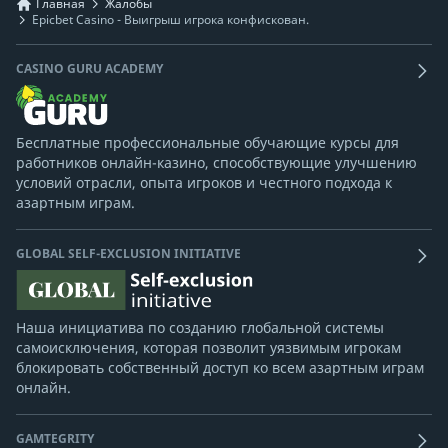
Главная
Жалобы
Epicbet Casino - Выигрыш игрока конфискован.
CASINO GURU ACADEMY
Бесплатные профессиональные обучающие курсы для
работников онлайн-казино, способствующие улучшению
условий отрасли, опыта игроков и честного подхода к
азартным играм.
GLOBAL SELF-EXCLUSION INITIATIVE
Наша инициатива по созданию глобальной системы
самоисключения, которая позволит уязвимым игрокам
блокировать собственный доступ ко всем азартным играм
онлайн.
GAMTEGRITY