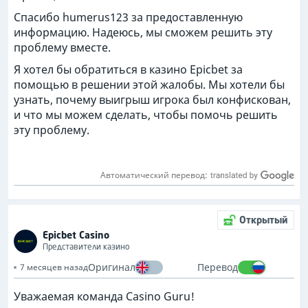
Спасибо humerus123 за предоставленную
информацию. Надеюсь, мы сможем решить эту
проблему вместе.
Я хотел бы обратиться в казино Epicbet за
помощью в решении этой жалобы. Мы хотели бы
узнать, почему выигрыш игрока был конфискован,
и что мы можем сделать, чтобы помочь решить
эту проблему.
Автоматический перевод:
Открытый
Epicbet Casino
Представители казино
Оригинал
Перевод
7 месяцев назад
Уважаемая команда Casino Guru!