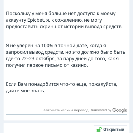
Поскольку у меня больше нет доступа к моему
аккаунту Epicbet, я, к сожалению, не могу
предоставить скриншот истории вывода средств.
Я не уверен на 100% в точной дате, когда я
запросил вывод средств, но это должно было быть
где-то 22–23 октября, за пару дней до того, как я
получил первое письмо от казино.
Если Вам понадобится что-то еще, пожалуйста,
дайте мне знать.
Автоматический перевод:
Открытый