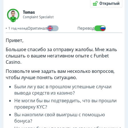
Открытый
Tomas
Complaint Specialist
Оригинал
Перевод
1 год назад
Привет,
Большое спасибо за отправку жалобы. Мне жаль
слышать о вашем негативном опыте с Funbet
Casino.
Позвольте мне задать вам несколько вопросов,
чтобы лучше понять ситуацию.
Были ли у вас в прошлом успешные случаи
вывода средств из казино?
Не могли бы вы подтвердить, что вы прошли
проверку KYC?
Вы накопили свой выигрыш с помощью
бонуса?