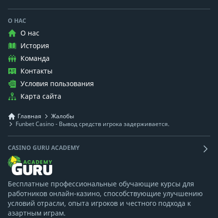
О НАС
О нас
История
Команда
Контакты
Условия пользования
Карта сайта
Главная
Жалобы
Funbet Casino - Вывод средств игрока задерживается.
CASINO GURU ACADEMY
Бесплатные профессиональные обучающие курсы для
работников онлайн-казино, способствующие улучшению
условий отрасли, опыта игроков и честного подхода к
азартным играм.