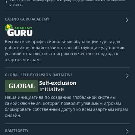
оплаты.
CASINO GURU ACADEMY
Бесплатные профессиональные обучающие курсы для
работников онлайн-казино, способствующие улучшению
условий отрасли, опыта игроков и честного подхода к
азартным играм.
GLOBAL SELF-EXCLUSION INITIATIVE
Наша инициатива по созданию глобальной системы
самоисключения, которая позволит уязвимым игрокам
блокировать собственный доступ ко всем азартным играм
онлайн.
GAMTEGRITY