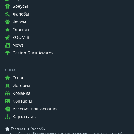
Бонусы
Жалобы
Форум
Отзывы
ZOOMin
News
Casino Guru Awards
О НАС
О нас
История
Команда
Контакты
Условия пользования
Карта сайта
Главная
Жалобы
irwin Casino - Вывод средств игроку задерживается из-за способа