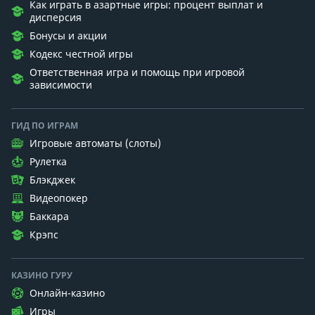
Как играть в азартные игры: процент выплат и
дисперсия
Бонусы и акции
Кодекс честной игры
Ответственная игра и помощь при игровой
зависимости
ГИД ПО ИГРАМ
Игровые автоматы (слоты)
Рулетка
Блэкджек
Видеопокер
Баккара
Крэпс
КАЗИНО ГУРУ
Онлайн-казино
Игры