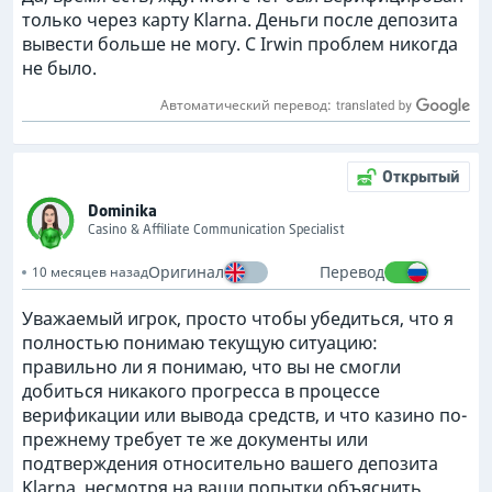
только через карту Klarna. Деньги после депозита
вывести больше не могу. С Irwin проблем никогда
не было.
Автоматический перевод:
Открытый
Dominika
Casino & Affiliate Communication Specialist
Оригинал
Перевод
10 месяцев назад
Уважаемый игрок, просто чтобы убедиться, что я
полностью понимаю текущую ситуацию:
правильно ли я понимаю, что вы не смогли
добиться никакого прогресса в процессе
верификации или вывода средств, и что казино по-
прежнему требует те же документы или
подтверждения относительно вашего депозита
Klarna, несмотря на ваши попытки объяснить