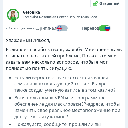
Открытый
Veronika
Complaint Resolution Center Deputy Team Lead
Оригинал
Перевод
2 месяцев назад
Уважаемый Лякосп,
Большое спасибо за вашу жалобу. Мне очень жаль
слышать о возникшей проблеме. Позвольте мне
задать вам несколько вопросов, чтобы я мог
полностью понять ситуацию.
Есть ли вероятность, что кто-то из вашей
семьи или использующий тот же IP-адрес
также создал учетную запись в этом казино?
Вы использовали VPN или программное
обеспечение для маскировки IP-адреса, чтобы
изменить свое реальное местоположение при
доступе к сайту казино?
Пожалуйста, сообщите, прошли ли вы