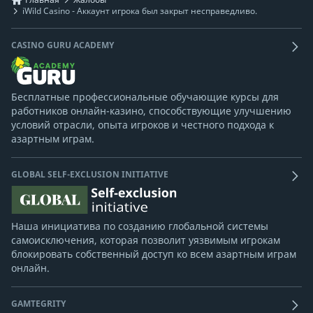
iWild Casino - Аккаунт игрока был закрыт несправедливо.
CASINO GURU ACADEMY
Бесплатные профессиональные обучающие курсы для
работников онлайн-казино, способствующие улучшению
условий отрасли, опыта игроков и честного подхода к
азартным играм.
GLOBAL SELF-EXCLUSION INITIATIVE
Наша инициатива по созданию глобальной системы
самоисключения, которая позволит уязвимым игрокам
блокировать собственный доступ ко всем азартным играм
онлайн.
GAMTEGRITY