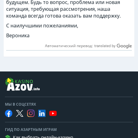
будущем. Будь то вопрос, проблема или новая
ситуация, требующая рассмотрения, наша
команда всегда готова оказать вам поддержку.
С наилучшими пожеланиями,
Вероника
Автоматический перевод:
МЫ В СОЦСЕТЯХ
ГИД ПО АЗАРТНЫМ ИГРАМ
Как выбрать онлайн-казино