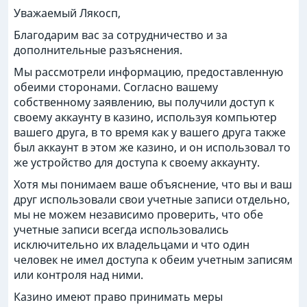
Уважаемый Лякосп,
Благодарим вас за сотрудничество и за
дополнительные разъяснения.
Мы рассмотрели информацию, предоставленную
обеими сторонами. Согласно вашему
собственному заявлению, вы получили доступ к
своему аккаунту в казино, используя компьютер
вашего друга, в то время как у вашего друга также
был аккаунт в этом же казино, и он использовал то
же устройство для доступа к своему аккаунту.
Хотя мы понимаем ваше объяснение, что вы и ваш
друг использовали свои учетные записи отдельно,
мы не можем независимо проверить, что обе
учетные записи всегда использовались
исключительно их владельцами и что один
человек не имел доступа к обеим учетным записям
или контроля над ними.
Казино имеют право принимать меры