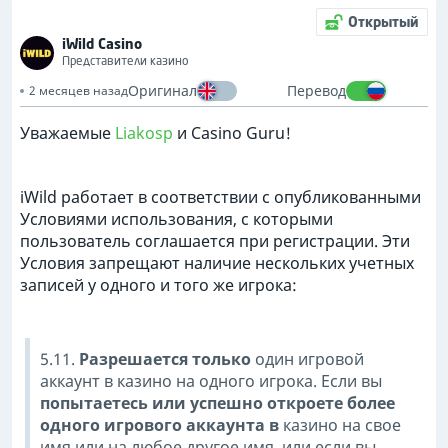
Открытый
iWild Casino
Представители казино
Оригинал
Перевод
2 месяцев назад
Уважаемые
Liakosp
и Casino Guru!
iWild работает в соответствии с опубликованными
Условиями использования, с которыми
пользователь соглашается при регистрации. Эти
Условия запрещают наличие нескольких учетных
записей у одного и того же игрока:
5.11.
Разрешается
только
один игровой
аккаунт в казино на одного игрока. Если вы
попытаетесь или успешно откроете более
одного игрового аккаунта в
казино на свое
имя или на любое другое имя, или если вы