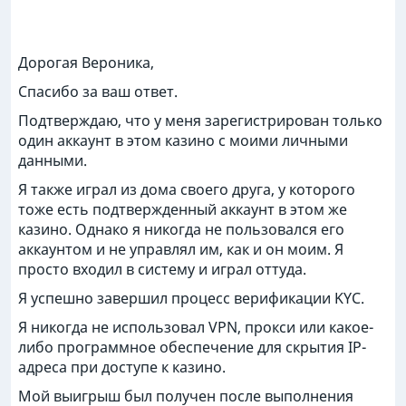
Дорогая Вероника,
Спасибо за ваш ответ.
Подтверждаю, что у меня зарегистрирован только
один аккаунт в этом казино с моими личными
данными.
Я также играл из дома своего друга, у которого
тоже есть подтвержденный аккаунт в этом же
казино. Однако я никогда не пользовался его
аккаунтом и не управлял им, как и он моим. Я
просто входил в систему и играл оттуда.
Я успешно завершил процесс верификации KYC.
Я никогда не использовал VPN, прокси или какое-
либо программное обеспечение для скрытия IP-
адреса при доступе к казино.
Мой выигрыш был получен после выполнения