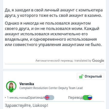
Да, я заходил в свой личный аккаунт с компьютера
друга, у которого тоже есть свой аккаунт в казино.
Однако я никогда не пользовался аккаунтом
своего друга, и он не пользовался моим. Каждый
аккаунт использовался исключительно его
владельцем, и одновременного использования
или совместного управления аккаунтами не было.
Автоматический перевод:
Открытый
Veronika
Complaint Resolution Center Deputy Team Lead
Оригинал
Перевод
1 месяц назад
Здравствуйте, Liakosp!