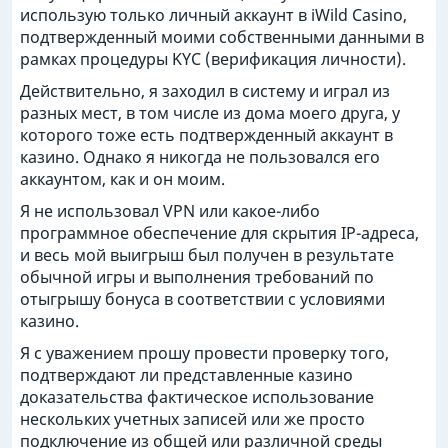
использую только личный аккаунт в iWild Casino,
подтвержденный моими собственными данными в
рамках процедуры KYC (верификация личности).
Действительно, я заходил в систему и играл из
разных мест, в том числе из дома моего друга, у
которого тоже есть подтвержденный аккаунт в
казино. Однако я никогда не пользовался его
аккаунтом, как и он моим.
Я не использовал VPN или какое-либо
программное обеспечение для скрытия IP-адреса,
и весь мой выигрыш был получен в результате
обычной игры и выполнения требований по
отыгрышу бонуса в соответствии с условиями
казино.
Я с уважением прошу провести проверку того,
подтверждают ли представленные казино
доказательства фактическое использование
нескольких учетных записей или же просто
подключение из общей или различной среды