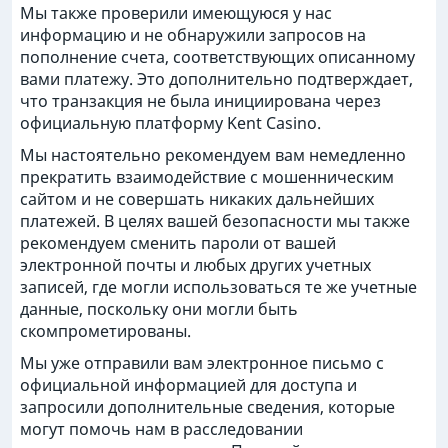
Мы также проверили имеющуюся у нас
информацию и не обнаружили запросов на
пополнение счета, соответствующих описанному
вами платежу. Это дополнительно подтверждает,
что транзакция не была инициирована через
официальную платформу Kent Casino.
Мы настоятельно рекомендуем вам немедленно
прекратить взаимодействие с мошенническим
сайтом и не совершать никаких дальнейших
платежей. В целях вашей безопасности мы также
рекомендуем сменить пароли от вашей
электронной почты и любых других учетных
записей, где могли использоваться те же учетные
данные, поскольку они могли быть
скомпрометированы.
Мы уже отправили вам электронное письмо с
официальной информацией для доступа и
запросили дополнительные сведения, которые
могут помочь нам в расследовании