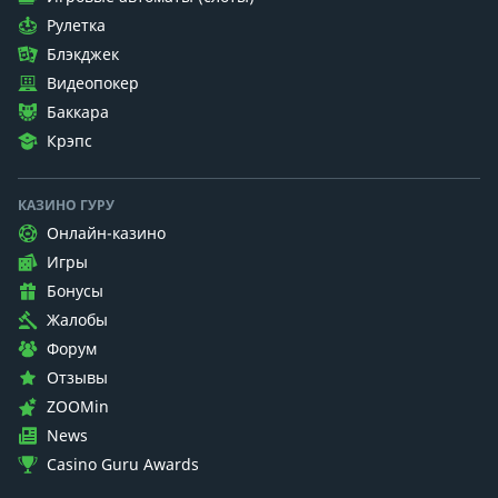
Рулетка
Блэкджек
Видеопокер
Баккара
Крэпс
КАЗИНО ГУРУ
Онлайн-казино
Игры
Бонусы
Жалобы
Форум
Отзывы
ZOOMin
News
Casino Guru Awards