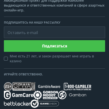
Амбициозный проект для поддержки наиболее
выдающихся и ответственных компаний в сфере азартных
онлайн-игр.
ПОДПИШИТЕСЬ НА НАШУ РАССЫЛКУ
Оставить e-mail
Подписаться
Мне есть 21 лет, и закон разрешает мне играть в
казино
ИГРАЙТЕ ОТВЕТСТВЕННО.