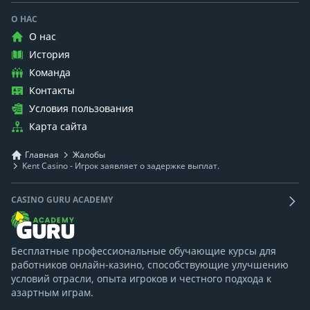
О НАС
О нас
История
Команда
Контакты
Условия пользования
Карта сайта
Главная
Жалобы
Kent Casino - Игрок заявляет о задержке выплат.
CASINO GURU ACADEMY
Бесплатные профессиональные обучающие курсы для
работников онлайн-казино, способствующие улучшению
условий отрасли, опыта игроков и честного подхода к
азартным играм.