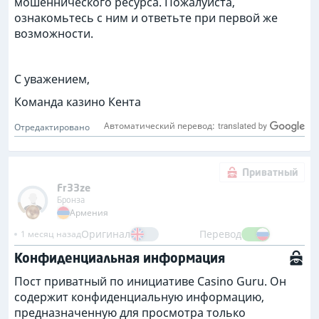
мошеннического ресурса. Пожалуйста,
ознакомьтесь с ним и ответьте при первой же
возможности.
С уважением,
Команда казино Кента
Автоматический перевод:
Отредактировано
Приватный
Fr33ze
Бронза
Армения
Оригинал
Перевод
1 месяц назад
Конфиденциальная информация
Пост приватный по инициативе Casino Guru. Он
содержит конфиденциальную информацию,
предназначенную для просмотра только