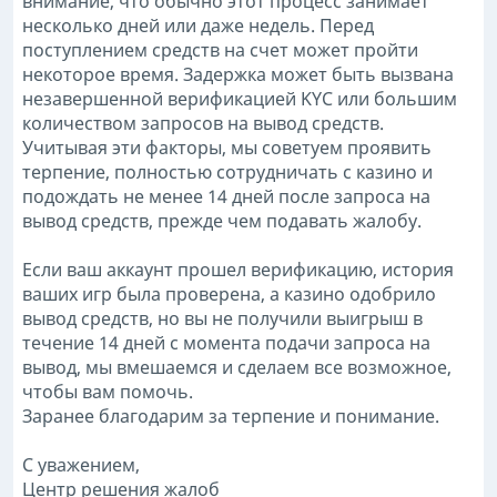
внимание, что обычно этот процесс занимает
несколько дней или даже недель. Перед
поступлением средств на счет может пройти
некоторое время. Задержка может быть вызвана
незавершенной верификацией KYC или большим
количеством запросов на вывод средств.
Учитывая эти факторы, мы советуем проявить
терпение, полностью сотрудничать с казино и
подождать не менее 14 дней после запроса на
вывод средств, прежде чем подавать жалобу.
Если ваш аккаунт прошел верификацию, история
ваших игр была проверена, а казино одобрило
вывод средств, но вы не получили выигрыш в
течение 14 дней с момента подачи запроса на
вывод, мы вмешаемся и сделаем все возможное,
чтобы вам помочь.
Заранее благодарим за терпение и понимание.
С уважением,
Центр решения жалоб