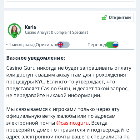
Открытый
Karla
Casino Analyst & Complaint Specialist
Оригинал
Перевод
1 месяц назад
Важное уведомление:
Casino Guru никогда не будет запрашивать оплату
или доступ к вашим аккаунтам для прохождения
процедуры KYC. Если кто-то утверждает, что
представляет Casino Guru, и делает такой запрос,
не передавайте никакой информации.
Мы связываемся с игроками только через эту
официальную ветку жалобы или по адресам
электронной почты
@casino.guru
. Всегда
проверяйте домен отправителя и подтверждайте
адрес электронной почты вашего специалиста по