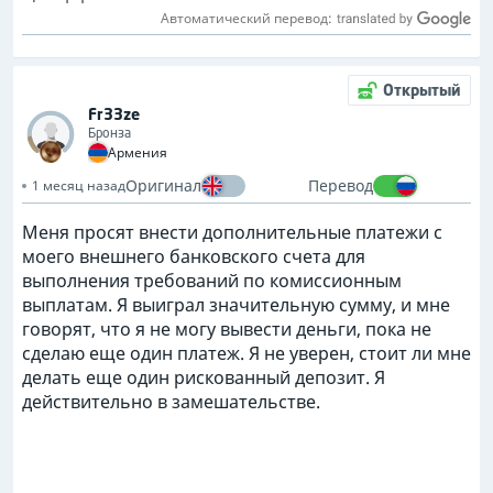
Автоматический перевод:
Открытый
Fr33ze
Бронза
Армения
Оригинал
Перевод
1 месяц назад
Меня просят внести дополнительные платежи с
моего внешнего банковского счета для
выполнения требований по комиссионным
выплатам. Я выиграл значительную сумму, и мне
говорят, что я не могу вывести деньги, пока не
сделаю еще один платеж. Я не уверен, стоит ли мне
делать еще один рискованный депозит. Я
действительно в замешательстве.