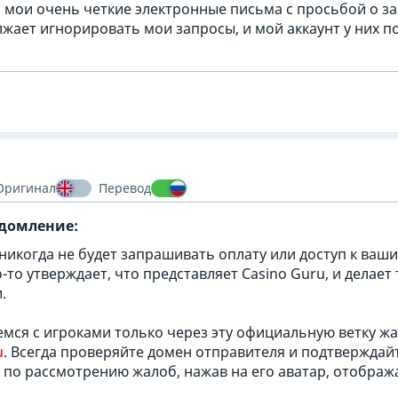
 мои очень четкие электронные письма с просьбой о за
жает игнорировать мои запросы, и мой аккаунт у них п
Оригинал
Перевод
домление:
 никогда не будет запрашивать оплату или доступ к ва
о-то утверждает, что представляет Casino Guru, и делает
.
мся с игроками только через эту официальную ветку ж
u
. Всегда проверяйте домен отправителя и подтверждай
 по рассмотрению жалоб, нажав на его аватар, отобра