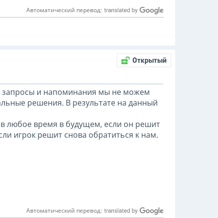
Автоматический перевод:
Открытый
я, запросы и напоминания мы не можем
льные решения. В результате на данный
в любое время в будущем, если он решит
ли игрок решит снова обратиться к нам.
Автоматический перевод: