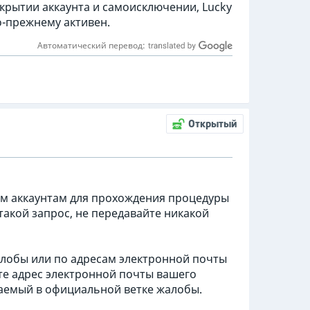
крытии аккаунта и самоисключении, Lucky
о-прежнему активен.
Автоматический перевод:
Открытый
шим аккаунтам для прохождения процедуры
 такой запрос, не передавайте никакой
алобы или по адресам электронной почты
те адрес электронной почты вашего
жаемый в официальной ветке жалобы.