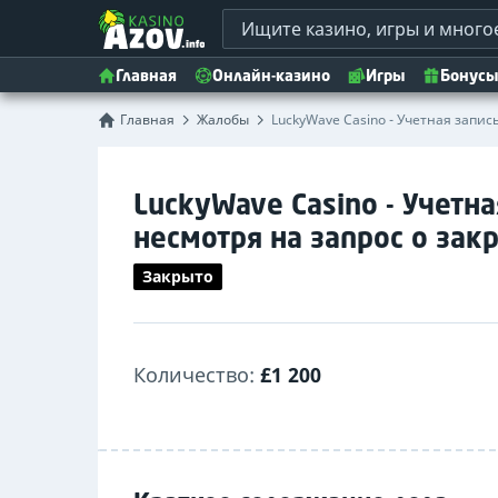
Главная
Онлайн-казино
Игры
Бонусы
Главная
Жалобы
LuckyWave Casino - Учетная запис
LuckyWave Casino - Учетна
несмотря на запрос о зак
Закрыто
Количество:
£1 200