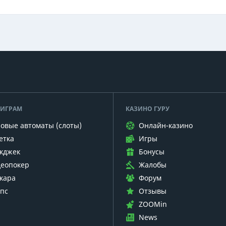
 ИГРАМ
КАЗИНО ГУРУ
овые автоматы (слоты)
Онлайн-казино
етка
Игры
кджек
Бонусы
еопокер
Жалобы
кара
Форум
пс
Отзывы
ZOOMin
News