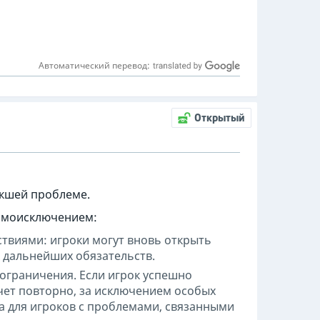
Автоматический перевод:
Открытый
икшей проблеме.
самоисключением:
твиями: игроки могут вновь открыть
х дальнейших обязательств.
 ограничения. Если игрок успешно
чет повторно, за исключением особых
а для игроков с проблемами, связанными