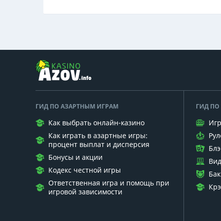
ГИД ПО АЗАРТНЫМ ИГРАМ
ГИД ПО
Как выбрать онлайн-казино
Игр
Как играть в азартные игры:
Рул
процент выплат и дисперсия
Блэ
Бонусы и акции
Вид
Кодекс честной игры
Бак
Ответственная игра и помощь при
Крэ
игровой зависимости