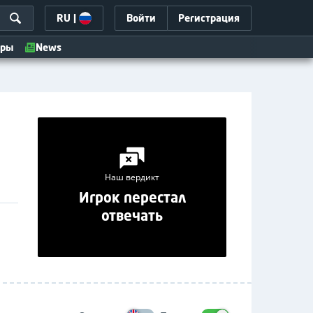
RU
|
Войти
Регистрация
иры
News
Наш вердикт
Игрок перестал
отвечать