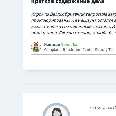
Краткое содержание дела
Игрок из Великобритании запросила закр
проигнорированы, и ее аккаунт остался 
доказательства ее переписки с казино. 
продолжено. Следовательно, жалоба был
Написал
Veronika
Complaint Resolution Center Deputy Te
1 месяц назад