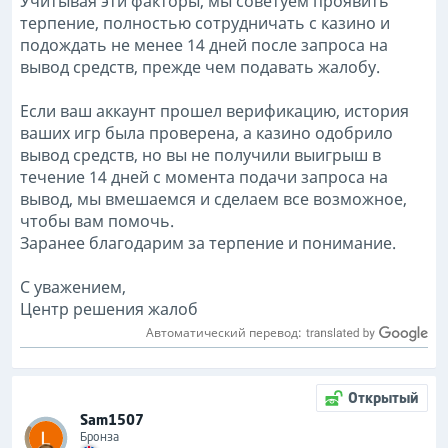
Учитывая эти факторы, мы советуем проявить
терпение, полностью сотрудничать с казино и
подождать не менее 14 дней после запроса на
вывод средств, прежде чем подавать жалобу.
Если ваш аккаунт прошел верификацию, история
ваших игр была проверена, а казино одобрило
вывод средств, но вы не получили выигрыш в
течение 14 дней с момента подачи запроса на
вывод, мы вмешаемся и сделаем все возможное,
чтобы вам помочь.
Заранее благодарим за терпение и понимание.
С уважением,
Центр решения жалоб
Автоматический перевод:
Открытый
Sam1507
Бронза