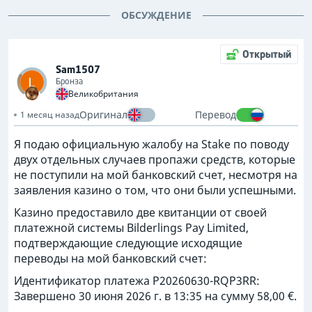
ОБСУЖДЕНИЕ
Открытый
Sam1507
Бронза
Великобритания
Оригинал
Перевод
1 месяц назад
Я подаю официальную жалобу на Stake по поводу
двух отдельных случаев пропажи средств, которые
не поступили на мой банковский счет, несмотря на
заявления казино о том, что они были успешными.
Казино предоставило две квитанции от своей
платежной системы Bilderlings Pay Limited,
подтверждающие следующие исходящие
переводы на мой банковский счет:
Идентификатор платежа P20260630-RQP3RR:
Завершено 30 июня 2026 г. в 13:35 на сумму 58,00 €.