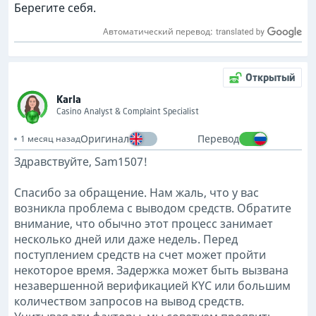
Берегите себя.
Автоматический перевод:
Открытый
Karla
Casino Analyst & Complaint Specialist
Оригинал
Перевод
1 месяц назад
Здравствуйте, Sam1507!
Спасибо за обращение. Нам жаль, что у вас
возникла проблема с выводом средств. Обратите
внимание, что обычно этот процесс занимает
несколько дней или даже недель. Перед
поступлением средств на счет может пройти
некоторое время. Задержка может быть вызвана
незавершенной верификацией KYC или большим
количеством запросов на вывод средств.