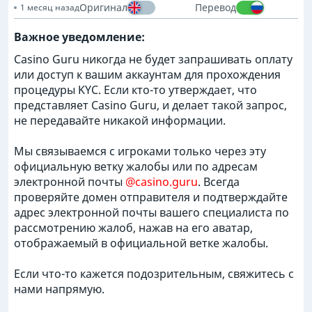
Оригинал
Перевод
1 месяц назад
Важное уведомление:
Casino Guru никогда не будет запрашивать оплату
или доступ к вашим аккаунтам для прохождения
процедуры KYC. Если кто-то утверждает, что
представляет Casino Guru, и делает такой запрос,
не передавайте никакой информации.
Мы связываемся с игроками только через эту
официальную ветку жалобы или по адресам
электронной почты
@casino.guru
. Всегда
проверяйте домен отправителя и подтверждайте
адрес электронной почты вашего специалиста по
рассмотрению жалоб, нажав на его аватар,
отображаемый в официальной ветке жалобы.
Если что-то кажется подозрительным, свяжитесь с
нами напрямую.