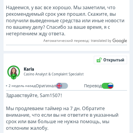
Надеемся, у вас все хорошо. Мы заметили, что
рекомендуемый срок уже прошел. Скажите, вы
получили выведенные средства или иные новости
по вашему делу? Спасибо за ваше время, я с
нетерпением жду ответа.
Автоматический перевод:
Открытый
Karla
Casino Analyst & Complaint Specialist
Оригинал
Перевод
2 недель назад
Здравствуйте, Sam1507!
Мы продлеваем таймер на 7 дн. Обратите
внимание, что если вы не ответите в указанный
срок или вам больше не нужна помощь, мы
отклоним жалобу.