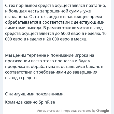
С тех пор вывод средств осуществлялся поэтапно,
и большая часть запрошенной суммы уже
выплачена. Остаток средств в настоящее время
обрабатывается в соответствии с действующими
лимитами вывода. В рамках этих лимитов вывод
средств осуществляется до 5000 евро в неделю, 10
000 евро в неделю и 20 000 евро в месяц.
Мы ценим терпение и понимание игрока на
протяжении всего этого процесса и будем
продолжать обрабатывать оставшийся баланс в
соответствии с требованиями до завершения
вывода средств.
С наилучшими пожеланиями,
Команда казино SpinRise
Автоматический перевод: