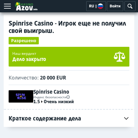
RU
|
Войти
Spinrise Casino - Игрок еще не получил
свой выигрыш.
Разрешено
Наш вердикт
Дело закрыто
Количество:
20 000 EUR
Spinrise Casino
Индекс безопасности
1.5
Очень низкий
Краткое содержание дела