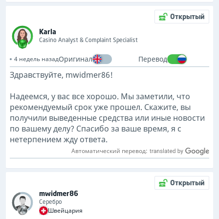
Открытый
Karla
Casino Analyst & Complaint Specialist
Оригинал
Перевод
4 недель назад
Здравствуйте, mwidmer86!
Надеемся, у вас все хорошо. Мы заметили, что
рекомендуемый срок уже прошел. Скажите, вы
получили выведенные средства или иные новости
по вашему делу? Спасибо за ваше время, я с
нетерпением жду ответа.
Автоматический перевод:
Открытый
mwidmer86
Серебро
Швейцария