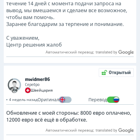
течение 14 дней с момента подачи запроса на
вывод, мы вмешаемся и сделаем все возможное,
чтобы вам помочь.
Заранее благодарим за терпение и понимание.
С уважением,
Центр решения жалоб
Автоматический перевод:
Открытый
mwidmer86
Серебро
Швейцария
Оригинал
Перевод
4 недель назад
Обновление с моей стороны: 8000 евро оплачено,
12000 евро всё ещё в обработке.
Автоматический перевод: