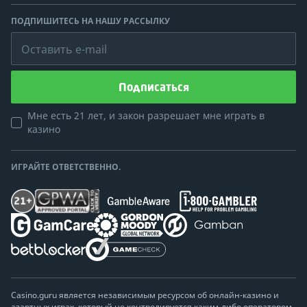
ПОДПИШИТЕСЬ НА НАШУ РАССЫЛКУ
Оставить e-mail
Подписаться
Мне есть 21 лет, и закон разрешает мне играть в
казино
ИГРАЙТЕ ОТВЕТСТВЕННО.
Casino.guru является независимым ресурсом об онлайн-казино и
азартных играх, который не контролируется каким-либо оператором