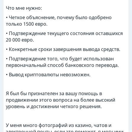
Что мне нужно:
• Четкое объяснение, почему было одобрено
только 1500 евро.
• Подтверждение текущего состояния оставшихся
20 000 евро.
• Конкретные сроки завершения вывода средств.
• Подтверждение того, что будет использован
первоначальный способ банковского перевода.
• Вывод криптовалюты невозможен.
Я был бы признателен за вашу помощь в
продвижении этого вопроса на более высокий
уровень и достижении четкого решения.
У меня много фотографий из казино, чатов и
электронной почты, если это поможет, я могу ими