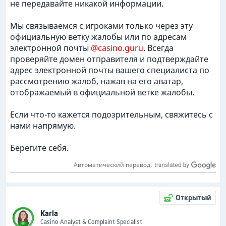
не передавайте никакой информации.
Мы связываемся с игроками только через эту
официальную ветку жалобы или по адресам
электронной почты
@casino.guru
. Всегда
проверяйте домен отправителя и подтверждайте
адрес электронной почты вашего специалиста по
рассмотрению жалоб, нажав на его аватар,
отображаемый в официальной ветке жалобы.
Если что-то кажется подозрительным, свяжитесь с
нами напрямую.
Берегите себя.
Автоматический перевод:
Открытый
Karla
Casino Analyst & Complaint Specialist