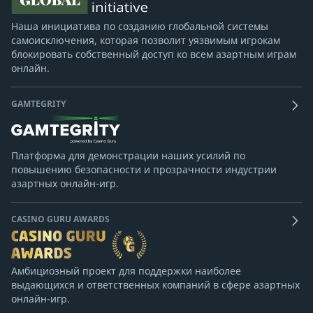
Наша инициатива по созданию глобальной системы
самоисключения, которая позволит уязвимым игрокам
блокировать собственный доступ ко всем азартным играм
онлайн.
GAMTEGRITY
Платформа для демонстрации наших усилий по
повышению безопасности и прозрачности индустрии
азартных онлайн-игр.
CASINO GURU AWARDS
Амбициозный проект для поддержки наиболее
выдающихся и ответственных компаний в сфере азартных
онлайн-игр.