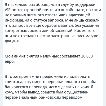
Я несколько раз обращался в службу поддержки
VIP по электронной почте и в онлайн-чате, но так и
не получил внятного ответа или надлежащей
информации о статусе запроса. Мне лишь сказали,
что запрос все еще обрабатывается, без указания
конкретных сроков или объяснений. Кроме того,
они не отвечают на мои электронные письма уже
два дня.
Мой лимит снятия наличных составляет 30 000
евро.
В то же время мне предложили использовать
криптовалюту вместо первоначального способа
банковского перевода, чего я делать не хочу. Я
хочу, чтобы вывод средств был осуществлен
первоначальным банковским переводом.