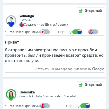
Открытый
komonga
Платина
Соединенные Штаты Америки
Оригинал
Перевод
1 год назад
Привет
Я отправил им электронное письмо с просьбой
проверить, был ли произведен возврат средств, но
ответа не получил.
Автоматический перевод:
Открытый
Dominika
Casino & Affiliate Communication Specialist
Оригинал
Перевод
1 год назад