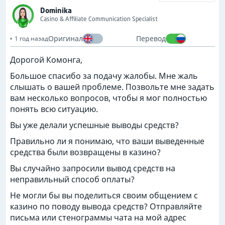
Dominika
Casino & Affiliate Communication Specialist
Оригинал
Перевод
1 год назад
Дорогой Комонга,
Большое спасибо за подачу жалобы. Мне жаль
слышать о вашей проблеме. Позвольте мне задать
вам несколько вопросов, чтобы я мог полностью
понять всю ситуацию.
Вы уже делали успешные выводы средств?
Правильно ли я понимаю, что ваши выведенные
средства были возвращены в казино?
Вы случайно запросили вывод средств на
неправильный способ оплаты?
Не могли бы вы поделиться своим общением с
казино по поводу вывода средств? Отправляйте
письма или стенограммы чата на мой адрес