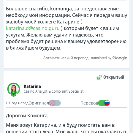
Большое спасибо, komonga, за предоставление
необходимой информации. Сейчас я передам вашу
жалобу моей коллеге Катарине (
katarina.d@casino.guru
) который будет к вашим
услугам. Желаю вам удачи и надеюсь, что
проблема будет решена к вашему удовлетворению
в ближайшем будущем.
Автоматический перевод:
Открытый
Katarina
Casino Analyst & Complaint Specialist
Оригинал
Перевод
1 год назад
Дорогой Комонга,
Меня зовут Катарина, и я буду помогать вам в
решении этого дела. Мне жаль, что вы оказались в