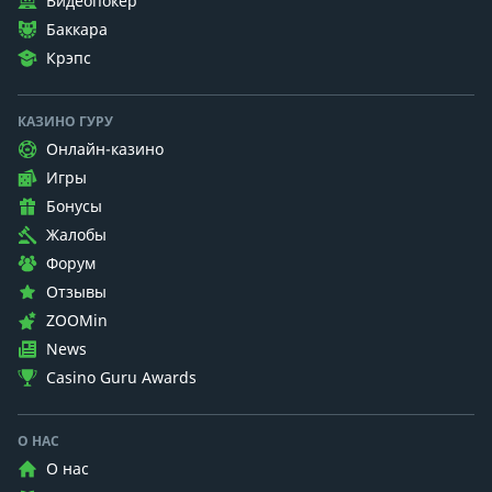
Видеопокер
Баккара
Крэпс
КАЗИНО ГУРУ
Онлайн-казино
Игры
Бонусы
Жалобы
Форум
Отзывы
ZOOMin
News
Casino Guru Awards
О НАС
О нас