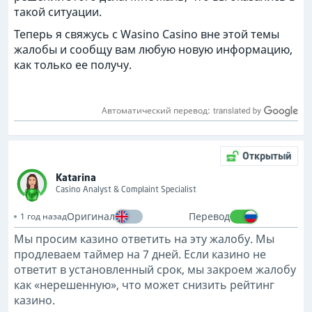
такой ситуации.
Теперь я свяжусь с Wasino Casino вне этой темы
жалобы и сообщу вам любую новую информацию,
как только ее получу.
Автоматический перевод:
Открытый
Katarina
Casino Analyst & Complaint Specialist
Оригинал
Перевод
1 год назад
Мы просим казино ответить на эту жалобу. Мы
продлеваем таймер на 7 дней. Если казино не
ответит в установленный срок, мы закроем жалобу
как «нерешенную», что может снизить рейтинг
казино.