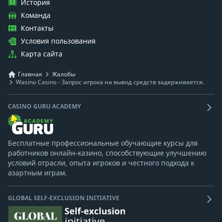
История
Команда
Контакты
Условия пользования
Карта сайта
Главная
Жалобы
Wasino Casino - Запрос игрока на вывод средств задерживается.
CASINO GURU ACADEMY
Бесплатные профессиональные обучающие курсы для
работников онлайн-казино, способствующие улучшению
условий отрасли, опыта игроков и честного подхода к
азартным играм.
GLOBAL SELF-EXCLUSION INITIATIVE