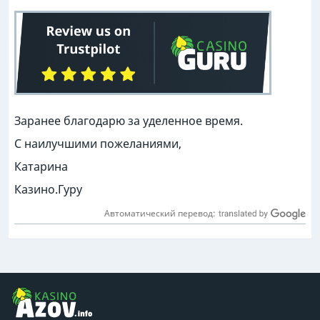
Заранее благодарю за уделенное время.
С наилучшими пожеланиями,
Катарина
Казино.Гуру
Автоматический перевод: