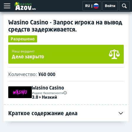
RU
|
Войти
Wasino Casino - Запрос игрока на вывод
средств задерживается.
Разрешено
Наш вердикт
Дело закрыто
Количество:
¥60 000
Wasino Casino
Индекс безопасности
3.8
Низкий
Краткое содержание дела