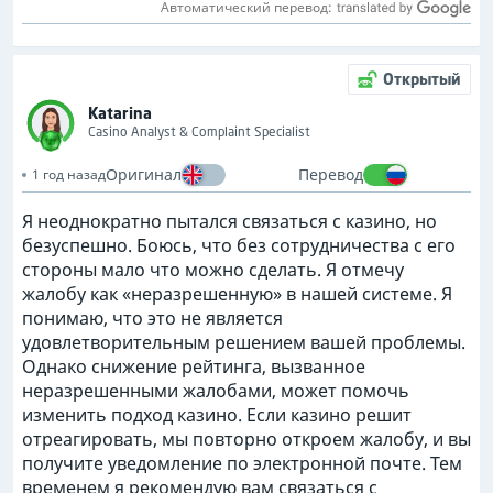
Автоматический перевод:
Открытый
Katarina
Casino Analyst & Complaint Specialist
Оригинал
Перевод
1 год назад
Я неоднократно пытался связаться с казино, но
безуспешно. Боюсь, что без сотрудничества с его
стороны мало что можно сделать. Я отмечу
жалобу как «неразрешенную» в нашей системе. Я
понимаю, что это не является
удовлетворительным решением вашей проблемы.
Однако снижение рейтинга, вызванное
неразрешенными жалобами, может помочь
изменить подход казино. Если казино решит
отреагировать, мы повторно откроем жалобу, и вы
получите уведомление по электронной почте. Тем
временем я рекомендую вам связаться с