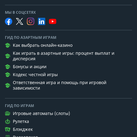
МЫ В СОЦСЕТЯХ
ГИД ПО АЗАРТНЫМ ИГРАМ
Как выбрать онлайн-казино
Как играть в азартные игры: процент выплат и
дисперсия
Бонусы и акции
Кодекс честной игры
Ответственная игра и помощь при игровой
зависимости
ГИД ПО ИГРАМ
Игровые автоматы (слоты)
Рулетка
Блэкджек