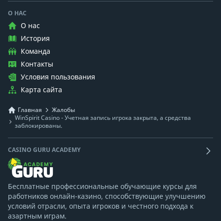
О НАС
О нас
История
Команда
Контакты
Условия пользования
Карта сайта
Главная
Жалобы
WinSpirit Casino - Учетная запись игрока закрыта, а средства
заблокированы.
CASINO GURU ACADEMY
Бесплатные профессиональные обучающие курсы для
работников онлайн-казино, способствующие улучшению
условий отрасли, опыта игроков и честного подхода к
азартным играм.