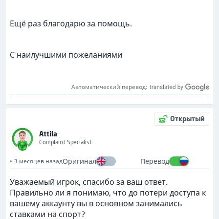
Ещё раз благодарю за помощь.
С наилучшими пожеланиями
Автоматический перевод:
Открытый
Attila
Complaint Specialist
Оригинал
Перевод
3 месяцев назад
Уважаемый игрок, спасибо за ваш ответ.
Правильно ли я понимаю, что до потери доступа к
вашему аккаунту вы в основном занимались
ставками на спорт?