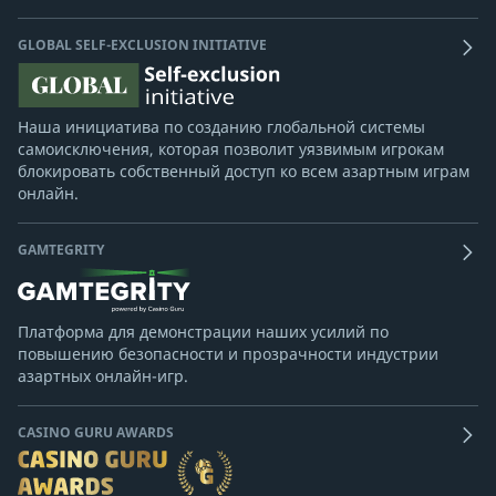
GLOBAL SELF-EXCLUSION INITIATIVE
Наша инициатива по созданию глобальной системы
самоисключения, которая позволит уязвимым игрокам
блокировать собственный доступ ко всем азартным играм
онлайн.
GAMTEGRITY
Платформа для демонстрации наших усилий по
повышению безопасности и прозрачности индустрии
азартных онлайн-игр.
CASINO GURU AWARDS