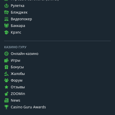
Рулетка
Блэкджек
Видеопокер
Баккара
Крэпс
КАЗИНО ГУРУ
Онлайн-казино
Игры
Бонусы
Жалобы
Форум
Отзывы
ZOOMin
News
Casino Guru Awards