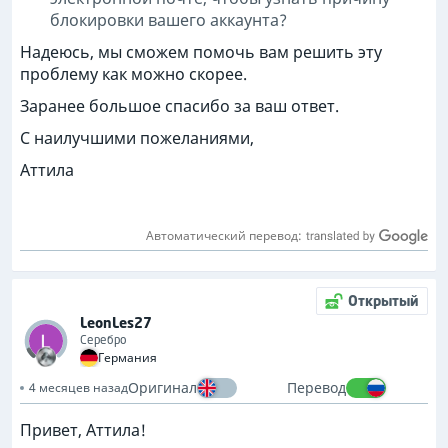
блокировки вашего аккаунта?
Надеюсь, мы сможем помочь вам решить эту
проблему как можно скорее.
Заранее большое спасибо за ваш ответ.
С наилучшими пожеланиями,
Аттила
Автоматический перевод:
Открытый
LeonLes27
Серебро
Германия
Оригинал
Перевод
4 месяцев назад
Привет, Аттила!