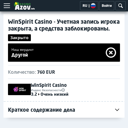
RU
|
Войти
WinSpirit Casino - Учетная запись игрока
закрыта, а средства заблокированы.
Закрыто
Наш вердикт
Другой
Количество:
760 EUR
WinSpirit Casino
Индекс безопасности
3.2
Очень низкий
Краткое содержание дела