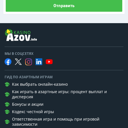
Отправить
МЫ В СОЦСЕТЯХ
ГИД ПО АЗАРТНЫМ ИГРАМ
Как выбрать онлайн-казино
Как играть в азартные игры: процент выплат и
дисперсия
Бонусы и акции
Кодекс честной игры
Ответственная игра и помощь при игровой
зависимости