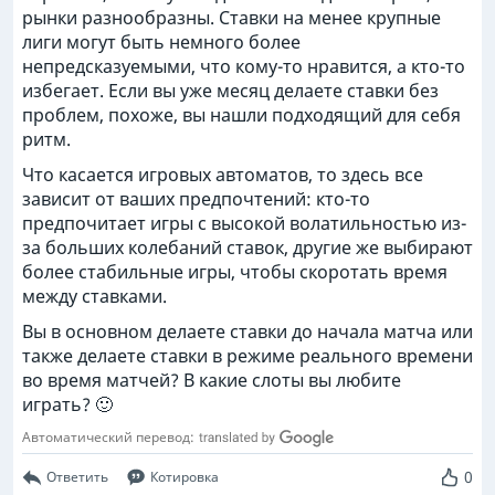
рынки разнообразны. Ставки на менее крупные
лиги могут быть немного более
непредсказуемыми, что кому-то нравится, а кто-то
избегает. Если вы уже месяц делаете ставки без
проблем, похоже, вы нашли подходящий для себя
ритм.
Что касается игровых автоматов, то здесь все
зависит от ваших предпочтений: кто-то
предпочитает игры с высокой волатильностью из-
за больших колебаний ставок, другие же выбирают
более стабильные игры, чтобы скоротать время
между ставками.
Вы в основном делаете ставки до начала матча или
также делаете ставки в режиме реального времени
во время матчей? В какие слоты вы любите
играть? 🙂
Автоматический перевод:
0
Ответить
Котировка