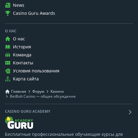
News
Casino Guru Awards
О НАС
О нас
История
Команда
Контакты
Условия пользования
Карта сайта
Главная
Форум
Казино
BetBolt Casino — общее обсуждение
CASINO GURU ACADEMY
Бесплатные профессиональные обучающие курсы для