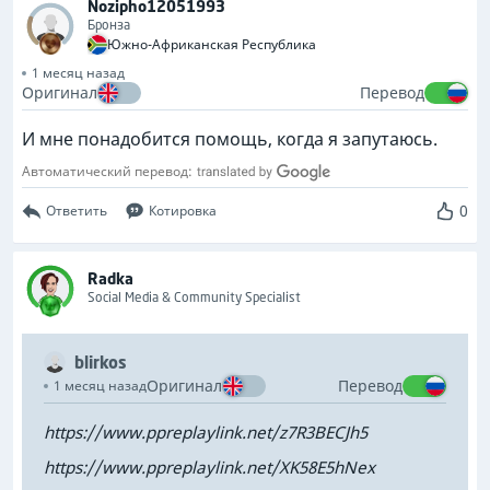
Nozipho12051993
Бронза
Южно-Африканская Республика
1 месяц назад
Оригинал
Перевод
И мне понадобится помощь, когда я запутаюсь.
Автоматический перевод:
0
Ответить
Котировка
Radka
Social Media & Community Specialist
blirkos
Оригинал
Перевод
1 месяц назад
https://www.ppreplaylink.net/z7R3BECJh5
https://www.ppreplaylink.net/XK58E5hNex