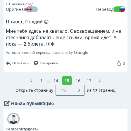
1 месяц назад
Оригинал
Перевод
Привет, Полдий 😊
Мне тебя здесь не хватало. С возвращением, и не
стесняйся добавлять ещё ссылки; время идёт. А
пока — 2 билета. 👏🍀
Автоматический перевод:
0
Ответить
Котировка
1
...
14
15
16
17
Открыть страницу
из
17
страниц
Новая публикация
Не зарегистрирован