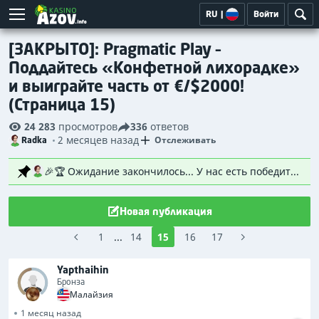
RU
|
Войти
[ЗАКРЫТО]: Pragmatic Play –
Поддайтесь «Конфетной лихорадке»
и выиграйте часть от €/$2000!
(Страница 15)
24 283
просмотров
336
ответов
2 месяцев назад
Отслеживать
Radka
🎉🏆 Ожидание закончилось... У нас есть победители! 🏆🎉 Огромное спасибо всем, кто принял участие, выполнил задания и получил свои билеты. Отклик был фантастическим, и мы очень рады видеть столько знакомых (и новых!) лиц, участвующих в мероприятии. 😁🙌 После жеребьевки с учетом весовых коэффициентов были официально выбраны 20 счастливчиков ! 👇 Вот они! 👇 Если вы увидите своё имя пользователя в списке, следите за своей электронной почтой. Я скоро свяжусь с вами и предоставлю всё необходимое для получения приза. 😉 Не получилось в этот раз? Не волнуйтесь! Каждое соревнование — это новый старт, и ваш следующий счастливый момент может быть совсем рядом. 🍀 Спасибо всем за то, что сделали наш форум таким замечательным местом. С нетерпением ждём встречи с вами в следующем розыгрыше! 🚀 Напоминание: Розыгрыш проводился с использованием нашего метода взвешенной случайной выборки. Участники, заработавшие больше билетов, имели пропорционально более высокие шансы быть выбранными, и после того, как участник был выбран, все его оставшиеся билеты удалялись из общего пула, гарантируя, что каждый победитель мог выиграть только один раз. Всем удачи в следующий раз! 🍀🎉
Новая публикация
1
...
14
15
16
17
Yapthaihin
Бронза
Малайзия
1 месяц назад