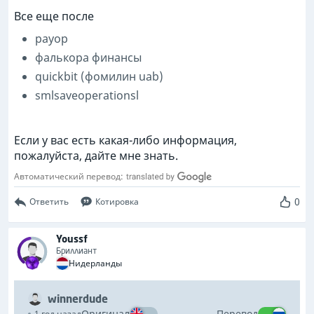
Все еще после
payop
фалькора финансы
quickbit (фомилин uab)
smlsaveoperationsl
Если у вас есть какая-либо информация,
пожалуйста, дайте мне знать.
Автоматический перевод:
0
Ответить
Котировка
Youssf
Бриллиант
Нидерланды
winnerdude
Оригинал
Перевод
1 год назад