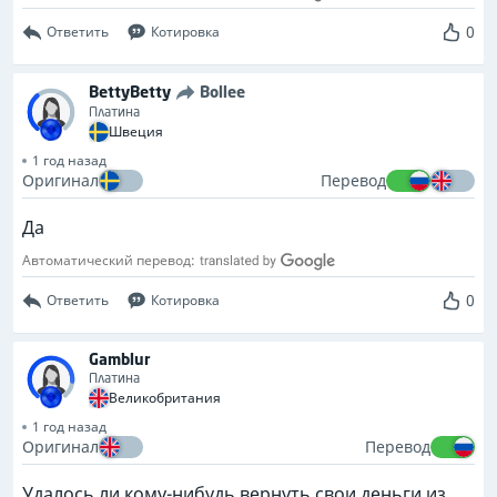
0
Ответить
Котировка
BettyBetty
Bollee
Платина
Швеция
1 год назад
Оригинал
Перевод
Да
Автоматический перевод:
0
Ответить
Котировка
Gamblur
Платина
Великобритания
1 год назад
Оригинал
Перевод
Удалось ли кому-нибудь вернуть свои деньги из