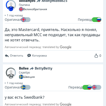
Williamj86
Anonymized825
Платина
Великобритания
1 год назад
Оригинал
Перевод
Да, это Mastercard, приятель. Насколько я понял,
неправильный MCC не подходит, так как продавцы
не хотят отвечать.
Автоматический перевод:
0
Ответить
Котировка
Bollee
BettyBetty
Серебро
Швеция
1 год назад
Оригинал
Перевод
у вас есть Swedbank?
Автоматический перевод: