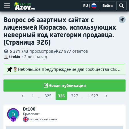
RU
|
Войти
Вопрос об азартных сайтах с
лицензией Кюрасао, использующих
неверный код категории продавца.
(Страница 326)
5 371 743
просмотров
27 977
ответов
2 лет назад
kirekin
Небольшое предупреждение для сообщества CG: Casino Guru — это открытая платформа, где каждый может свободно делиться своими мыслями и мнениями. Мы верим в свободу слова и стараемся быть максимально не ограничивающими. Тем не менее, пожалуйста, помните: то, что что-то размещено на форуме, не означает, что Casino Guru соглашается с этим или одобряет это каким-либо образом. Мы очень рады видеть, как игроки участвуют в беседах, ведут уважительные дебаты и получают от этого удовольствие! Вот почему мы создали эту платформу. Однако мы заметили растущую тенденцию — не только здесь, но и на других платформах, — когда некоторые игроки, честно проиграв деньги в казино, ищут способы вернуть эти средства через свой банк или платежного провайдера, часто путем подачи заявок на возврат платежей или подачи ложных заявлений. Хотим вас предупредить: такое поведение не только несправедливо, но и очень рискованно! Мы уже видели и слышали истории (здесь и в других местах) о людях, которые попадали в серьезные неприятности, пытаясь пойти по этому пути, включая закрытые счета казино на нескольких платформах, закрытые банковские счета, долги и даже судебные иски (попытка мошенничества). Попытка мошенничества или искажение правды банку или провайдеру никогда не является хорошей идеей и может иметь долгосрочные последствия. Итак, вот наше дружеское обращение ко всем членам сообщества Casino Guru: Выступайте против нечестных и недобросовестных казино. Если вам нужна помощь, обратитесь в наш Центр рассмотрения жалоб — вам не придется бороться в одиночку. Но, пожалуйста, не пытайтесь вернуть деньги, которые вы честно потеряли. Это просто не стоит риска. Спасибо, что являетесь частью нашего сообщества, и хорошего вам дня!
Новая публикация
1
...
325
326
327
...
1 527
Dt100
Бриллиант
Великобритания