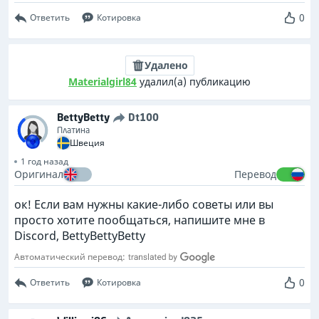
0
Ответить
Котировка
Удалено
Materialgirl84
удалил(а) публикацию
BettyBetty
Dt100
Платина
Швеция
1 год назад
Оригинал
Перевод
ок! Если вам нужны какие-либо советы или вы
просто хотите пообщаться, напишите мне в
Discord, BettyBettyBetty
Автоматический перевод:
0
Ответить
Котировка