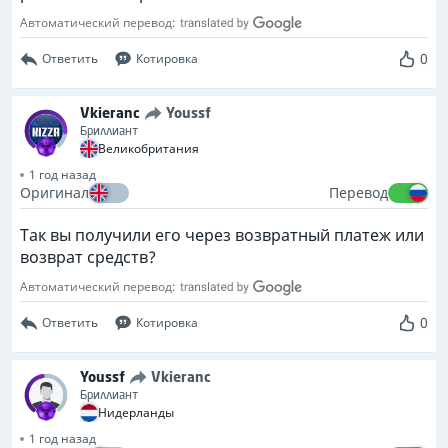
Автоматический перевод:
0
Ответить
Котировка
Vkieranc
Youssf
Бриллиант
Великобритания
1 год назад
Оригинал
Перевод
Так вы получили его через возвратный платеж или
возврат средств?
Автоматический перевод:
0
Ответить
Котировка
Youssf
Vkieranc
Бриллиант
Нидерланды
1 год назад