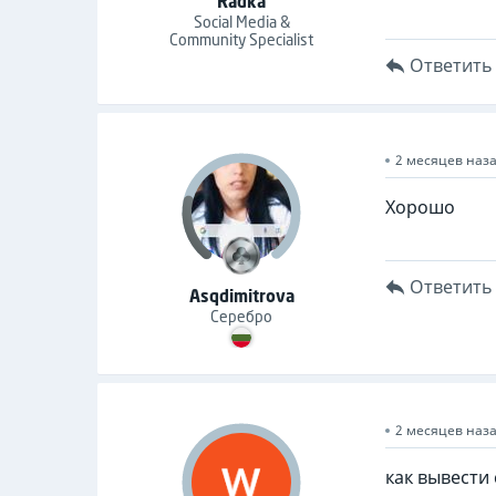
Radka
Social Media &
Community Specialist
Ответить
2 месяцев наз
Хорошо
Ответить
Asqdimitrova
Серебро
2 месяцев наз
как вывести