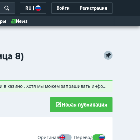
RU
|
Войти
Регистрация
иры
News
ица 8)
Пожалуйста, будьте осторожны: В Casino.Guru мы никогда не запрашиваем пароль от вашей учетной записи в казино . Хотя мы можем запрашивать информацию, мы никогда не запрашиваем доступ к вашей учетной записи. Пожалуйста, воздержитесь от передачи вашего пароля третьим лицам. В основном мы общаемся через официальные темы, иногда по электронной почте для запроса подтверждающих доказательств или соответствующей связи. Недавно мы заметили несколько попыток онлайн-мошенников, выдававших себя за гуру казино и требующих у игроков паролей к их учетным записям в казино. Никогда и никому не сообщайте свой пароль!
Новая публикация
Оригинал
Перевод