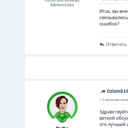
Forum and Reviews
Administrator
Итак, вы вн
связывались
ошибок?
Ответить
Ozlem61
2 месяцев наз
Здравствуйт
веткой обсу
это лучший 