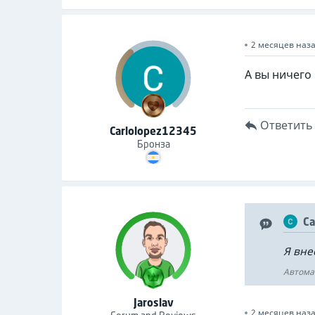
2 месяцев наз
А вы ничего
Ответить
Carlolopez12345
Бронза
Ca
Я внес
Автома
Jaroslav
2 месяцев наз