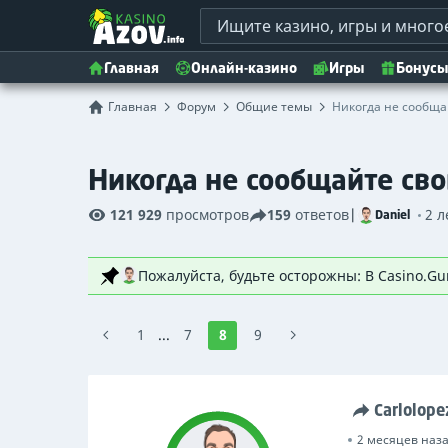
Главная
Онлайн-казино
Игры
Бонусы
Главная
Форум
Общие темы
Никогда не сообща
Никогда не сообщайте сво
121 929
просмотров
159
ответов
|
2 л
Daniel
1
...
7
8
9
Carlolop
2 месяцев наз