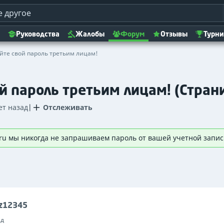
Руководства
Жалобы
Форум
Отзывы
Турн
йте свой пароль третьим лицам!
й пароль третьим лицам! (Стран
ет назад
|
Отслеживать
ez12345
ад