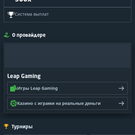
Система выплат
О провайдере
Leap Gaming
Игры Leap Gaming
Казино с играми на реальные деньги
Турниры