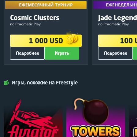
ЕЖЕМЕСЯЧНЫЙ ТУРНИР
ЕЖЕНЕДЕЛЬН
ЕЖЕМЕСЯЧНЫЙ ТУРНИР
ЕЖЕНЕДЕЛЬН
ПРИЗОВОЙ ФОНД
ПРИЗОВО
Cosmic Clusters
Jade Legend
23
:
10
:
30
02
:
10
:
30
1 000 USD
100 
по Pragmatic Play
по Pragmatic Play
380 USD
1
50 USD
250 USD
2
30 USD
1 000 USD
100 
120 USD
3
20 USD
Подробнее
Играть
Подробнее
75 USD
4
ДРУГАЯ ИНФОРМАЦИЯ
ДРУГАЯ ИН
50 USD
5
750
Всего фриспинов:
250
Вс
Играть
Закрыть
Играть
25 USD
6
Pragmatic Play
Поставщик игр:
Pragmatic Play
25 USD
7
БЕСПЛАТНО
Участие:
БЕСПЛАТНО
Игры, похожие на Freestyle
25 USD
8
25 USD
9
25 USD
10