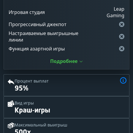
Leap
Игровая студия
Gaming
Прогрессивный джекпот
Настраиваемые выигрышные
линии
Функция азартной игры
Подробнее
Процент выплат
95%
Вид игры
Краш-игры
Максимальный выигрыш
500x