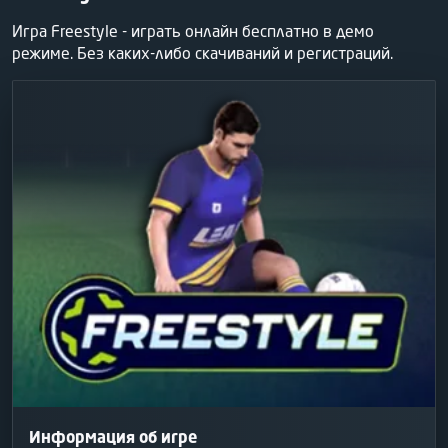
Игра Freestyle - играть онлайн бесплатно в демо
режиме. Без каких-либо скачиваний и регистраций.
Информация об игре