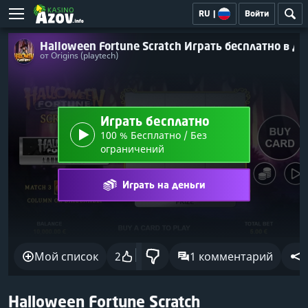
RU
|
Войти
Halloween Fortune Scratch Играть бесплатно в д
от Origins (playtech)
Играть бесплатно
100 % Бесплатно / Без
ограничений
Играть на деньги
Мой список
2
1 комментарий
Halloween Fortune Scratch