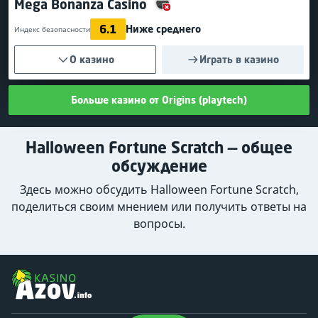
Mega Bonanza Casino
6.1
Ниже среднего
Индекс безопасности
О казино
Играть в казино
Больше казино от Origins (playtech)
Halloween Fortune Scratch — общее
обсуждение
Здесь можно обсудить Halloween Fortune Scratch,
поделиться своим мнением или получить ответы на
вопросы.