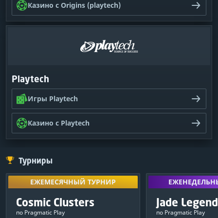
Казино с Origins (playtech)
Playtech
Игры Playtech
Казино с Playtech
Турниры
ЕЖЕМЕСЯЧНЫЙ ТУРНИР
ЕЖЕНЕДЕЛЬН
ЕЖЕМЕСЯЧНЫЙ ТУРНИР
ЕЖЕНЕДЕЛЬН
ПРИЗОВОЙ ФОНД
ПРИЗОВО
Cosmic Clusters
Jade Legend
21
:
14
:
25
00
:
14
:
25
1 000 USD
100 
по Pragmatic Play
по Pragmatic Play