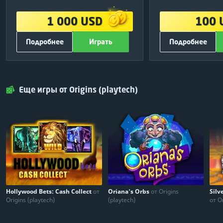
380 USD
1
50 USD
250 USD
2
30 USD
1 000 USD
100 
120 USD
3
20 USD
Подробнее
Играть
Подробнее
75 USD
4
ДРУГАЯ ИНФОРМАЦИЯ
ДРУГАЯ ИН
50 USD
5
750
Всего фриспинов:
250
Вс
Играть
Закрыть
Играть
25 USD
6
Pragmatic Play
Поставщик игр:
Pragmatic Play
25 USD
7
БЕСПЛАТНО
Участие:
БЕСПЛАТНО
Еще игры от Origins (playtech)
25 USD
8
25 USD
9
25 USD
10
Hollywood Bets: Cash Collect
от
Oriana's Orbs
от Origins
Silv
Origins (playtech)
(playtech)
от O