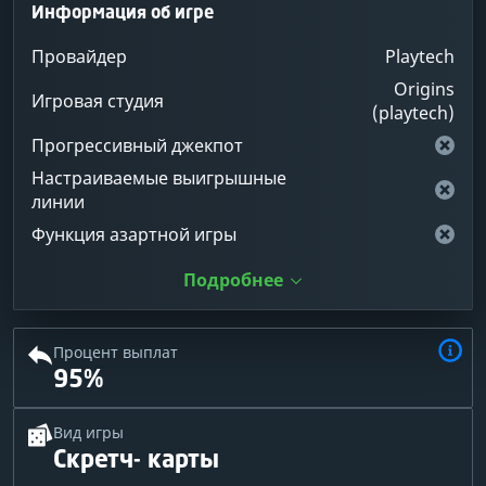
Информация об игре
Провайдер
Playtech
Origins
Игровая студия
(playtech)
Прогрессивный джекпот
Настраиваемые выигрышные
линии
Функция азартной игры
Подробнее
Процент выплат
95%
Вид игры
Скретч- карты