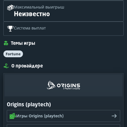
Максимальный выигрыш
Неизвестно
Система выплат
Темы игры
Fortune
О провайдере
Origins (playtech)
Игры Origins (playtech)