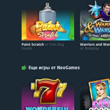
25 USD
9
25 USD
10
Paint Scratch
от Iron Dog
Warriors and War
Studio
от Boldplay
Еще игры от NeoGames