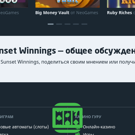
NeoGames
Big Money Vault
от NeoGames
Ruby Riches
nset Winnings — общее обсужде
Sunset Winnings, поделиться своим мнением или получ
 ИГРАМ
КАЗИНО ГУРУ
овые автоматы (слоты)
Онлайн-казино
етка
Игры