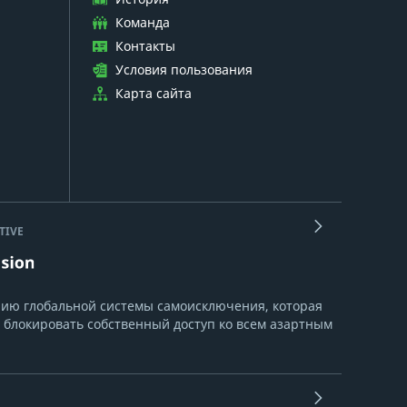
Команда
Контакты
Условия пользования
Карта сайта
TIVE
ию глобальной системы самоисключения, которая
 блокировать собственный доступ ко всем азартным