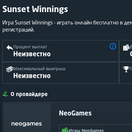
Sunset Winnings
Игра Sunset Winnings - играть онлайн бесплатно в д
регистраций.
Процент выплат
Неизвестно
Максимальный выигрыш
Неизвестно
О провайдере
NeoGames
Игры NeoGames