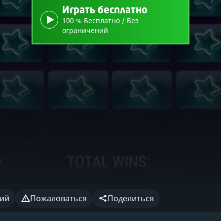
Играть бесплатно
100 % Бесплатно / Без
ограничений
рий
Пожаловаться
Поделиться