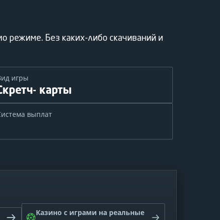
емо режиме. Без каких-либо скачиваний и
Вид игры
Скретч- карты
Система выплат
Казино с играми на реальные