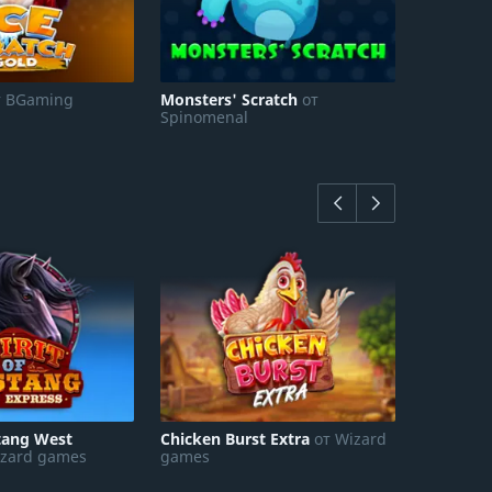
т BGaming
Monsters' Scratch
от
Cash O'L
Spinomenal
stang West
Chicken Burst Extra
от Wizard
12 Super
izard games
games
Ultimat