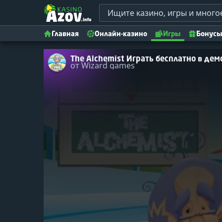
Главная
Онлайн-казино
Игры
Бонусы
The Alchemist Играть бесплатно в дем
от Wizard games