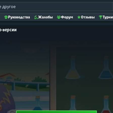
Руководства
Жалобы
Форум
Отзывы
Турн
о-версии