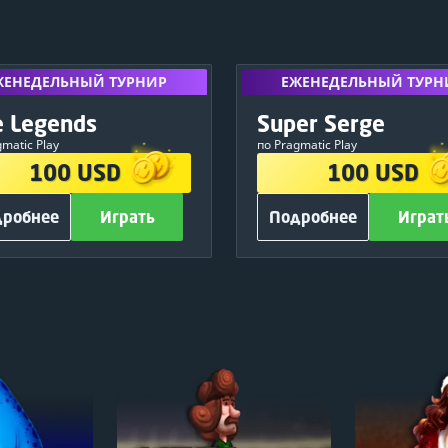
ЖЕНЕДЕЛЬНЫЙ ТУРНИР
ЕЖЕНЕДЕЛЬНЫЙ ТУРН
ЖЕНЕДЕЛЬНЫЙ ТУРНИР
ЕЖЕНЕДЕЛЬНЫЙ ТУРН
ПРИЗОВОЙ ФОНД
ПРИЗОВОЙ ФОНД
e Legends
Super Serge
:
02
:
41
06
:
02
:
41
100 USD
100 USD
gmatic Play
по Pragmatic Play
100 USD
100 USD
SD
1
50 USD
SD
2
30 USD
дробнее
Играть
Подробнее
Играт
SD
3
20 USD
ДРУГАЯ ИНФОРМАЦИЯ
ДРУГАЯ ИНФОРМАЦИЯ
Всего фриспинов:
250
Всего фрисп
Играть
Закрыть
Играть
Закры
atic Play
Поставщик игр:
Pragmatic Play
Поставщик
ПЛАТНО
Участие:
БЕСПЛАТНО
Уча