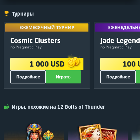
Турниры
ЕЖЕМЕСЯЧНЫЙ ТУРНИР
ЕЖЕНЕДЕЛЬН
ЕЖЕМЕСЯЧНЫЙ ТУРНИР
ЕЖЕНЕДЕЛЬН
ПРИЗОВОЙ ФОНД
ПРИЗОВО
Cosmic Clusters
Jade Legend
23
:
18
:
31
02
:
18
:
31
1 000 USD
100 
по Pragmatic Play
по Pragmatic Play
380 USD
1
50 USD
250 USD
2
30 USD
1 000 USD
100 
120 USD
3
20 USD
Подробнее
Играть
Подробнее
75 USD
4
ДРУГАЯ ИНФОРМАЦИЯ
ДРУГАЯ ИН
50 USD
5
750
Всего фриспинов:
250
Вс
Играть
Закрыть
Играть
25 USD
6
Pragmatic Play
Поставщик игр:
Pragmatic Play
25 USD
7
БЕСПЛАТНО
Участие:
БЕСПЛАТНО
Игры, похожие на 12 Bolts of Thunder
25 USD
8
25 USD
9
25 USD
10