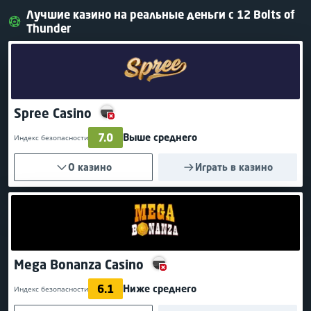
Лучшие казино на реальные деньги с 12 Bolts of
Thunder
Spree Casino
7.0
Выше среднего
Индекс безопасности
О казино
Играть в казино
Mega Bonanza Casino
6.1
Ниже среднего
Индекс безопасности