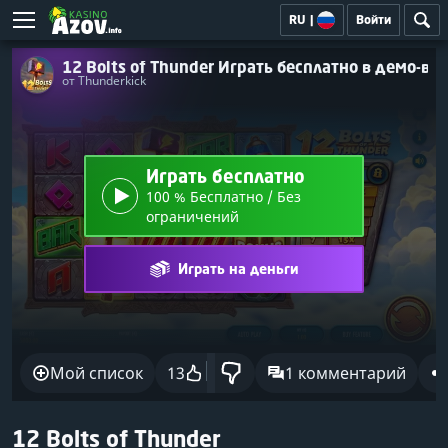
RU
|
Войти
12 Bolts of Thunder Играть бесплатно в демо-ве
от Thunderkick
Играть бесплатно
100 % Бесплатно / Без
ограничений
Играть на деньги
Мой список
13
1 комментарий
12 Bolts of Thunder