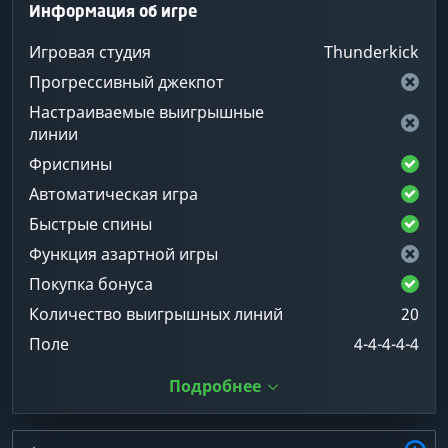
Информация об игре
Игровая студия
Thunderkick
Прогрессивный джекпот
Настраиваемые выигрышные
линии
Фриспины
Автоматическая игра
Быстрые спины
Функция азартной игры
Покупка бонуса
Количество выигрышных линий
20
Поле
4-4-4-4-4
Подробнее