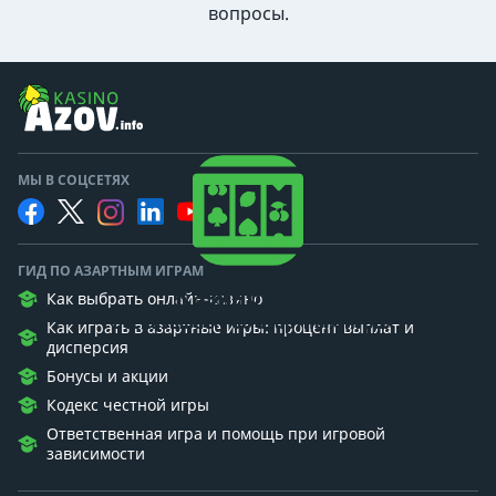
вопросы.
МЫ В СОЦСЕТЯХ
ГИД ПО АЗАРТНЫМ ИГРАМ
Казино Гуру
Как выбрать онлайн-казино
Рассказываем об азартных играх
Как играть в азартные игры: процент выплат и
дисперсия
Бонусы и акции
Кодекс честной игры
Ответственная игра и помощь при игровой
зависимости