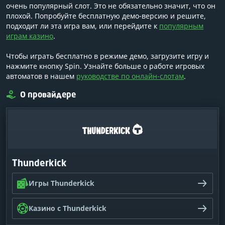
очень популярный слот. Это не обязательно значит, что он
плохой. Попробуйте бесплатную демо-версию и решите,
подходит ли эта игра вам, или перейдите к
популярным
играм казино
.
Чтобы играть бесплатно в режиме демо, загрузите игру и
нажмите кнопку Spin. Узнайте больше о работе игровых
автоматов в нашем
руководстве по онлайн-слотам
.
О провайдере
Thunderkick
Игры Thunderkick
Казино с Thunderkick