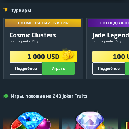
Турниры
ЕЖЕМЕСЯЧНЫЙ ТУРНИР
ЕЖЕНЕДЕЛЬН
ЕЖЕМЕСЯЧНЫЙ ТУРНИР
ЕЖЕНЕДЕЛЬН
ПРИЗОВОЙ ФОНД
ПРИЗОВО
Cosmic Clusters
Jade Legend
23
:
18
:
21
02
:
18
:
21
1 000 USD
100 
по Pragmatic Play
по Pragmatic Play
380 USD
1
50 USD
250 USD
2
30 USD
1 000 USD
100 
120 USD
3
20 USD
Подробнее
Играть
Подробнее
75 USD
4
ДРУГАЯ ИНФОРМАЦИЯ
ДРУГАЯ ИН
50 USD
5
750
Всего фриспинов:
250
Вс
Играть
Закрыть
Играть
25 USD
6
Pragmatic Play
Поставщик игр:
Pragmatic Play
25 USD
7
БЕСПЛАТНО
Участие:
БЕСПЛАТНО
Игры, похожие на 243 Joker Fruits
25 USD
8
25 USD
9
25 USD
10