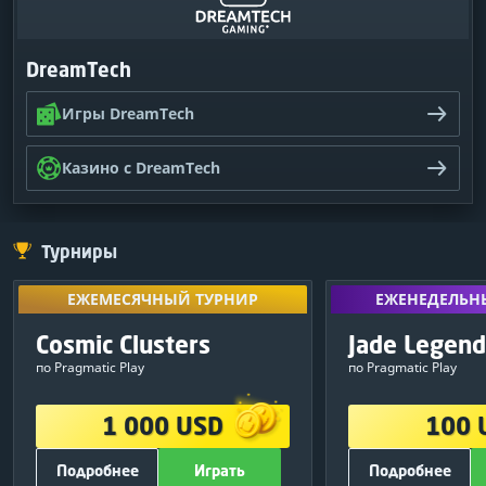
DreamTech
Игры DreamTech
Казино с DreamTech
Турниры
ЕЖЕМЕСЯЧНЫЙ ТУРНИР
ЕЖЕНЕДЕЛЬН
ЕЖЕМЕСЯЧНЫЙ ТУРНИР
ЕЖЕНЕДЕЛЬН
ПРИЗОВОЙ ФОНД
ПРИЗОВО
Cosmic Clusters
Jade Legend
23
:
14
:
44
02
:
14
:
44
1 000 USD
100 
по Pragmatic Play
по Pragmatic Play
380 USD
1
50 USD
250 USD
2
30 USD
1 000 USD
100 
120 USD
3
20 USD
Подробнее
Играть
Подробнее
75 USD
4
ДРУГАЯ ИНФОРМАЦИЯ
ДРУГАЯ ИН