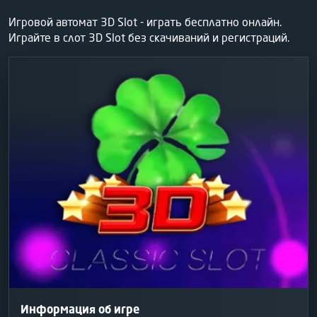
Игровой автомат 3D Slot - играть бесплатно онлайн.
Играйте в слот 3D Slot без скачиваний и регистраций.
Информация об игре