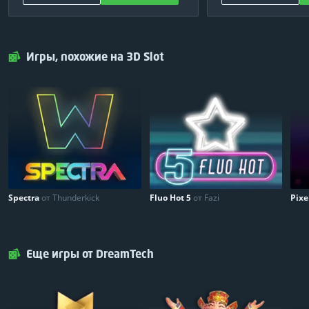
50 USD
5
750
Всего фриспинов:
250
Вс
Играть
Закрыть
Играть
25 USD
6
Pragmatic Play
Поставщик игр:
Pragmatic Play
25 USD
7
БЕСПЛАТНО
Участие:
БЕСПЛАТНО
Игры, похожие на 3D Slot
25 USD
8
25 USD
9
25 USD
10
Spectra
от Thunderkick
Fluo Hot 5
от Fazi
Pixe
Еще игры от DreamTech