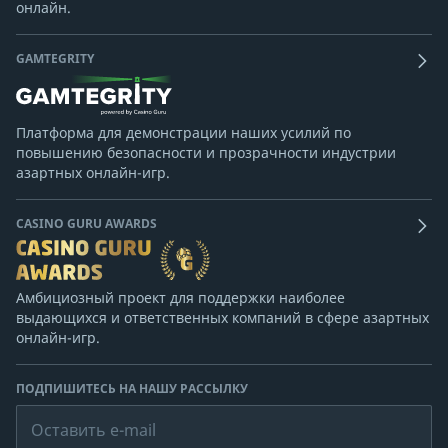
онлайн.
GAMTEGRITY
Платформа для демонстрации наших усилий по
повышению безопасности и прозрачности индустрии
азартных онлайн-игр.
CASINO GURU AWARDS
Амбициозный проект для поддержки наиболее
выдающихся и ответственных компаний в сфере азартных
онлайн-игр.
ПОДПИШИТЕСЬ НА НАШУ РАССЫЛКУ
Оставить e-mail