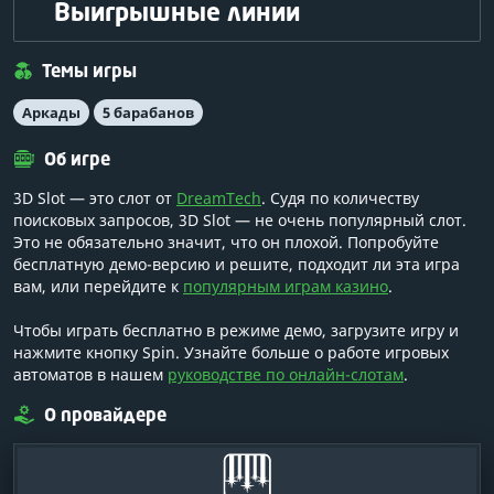
Выигрышные линии
Темы игры
Аркады
5 барабанов
Об игре
3D Slot — это слот от
DreamTech
. Судя по количеству
поисковых запросов, 3D Slot — не очень популярный слот.
Это не обязательно значит, что он плохой. Попробуйте
бесплатную демо-версию и решите, подходит ли эта игра
вам, или перейдите к
популярным играм казино
.
Чтобы играть бесплатно в режиме демо, загрузите игру и
нажмите кнопку Spin. Узнайте больше о работе игровых
автоматов в нашем
руководстве по онлайн-слотам
.
О провайдере