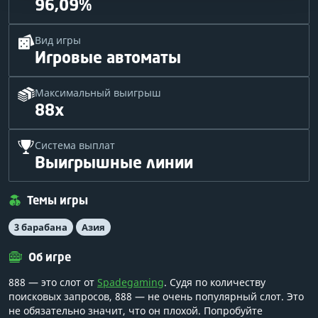
96,09%
Вид игры
Игровые автоматы
Максимальный выигрыш
88x
Система выплат
Выигрышные линии
Темы игры
3 барабана
Азия
Об игре
888 — это слот от
Spadegaming
. Судя по количеству
поисковых запросов, 888 — не очень популярный слот. Это
не обязательно значит, что он плохой. Попробуйте