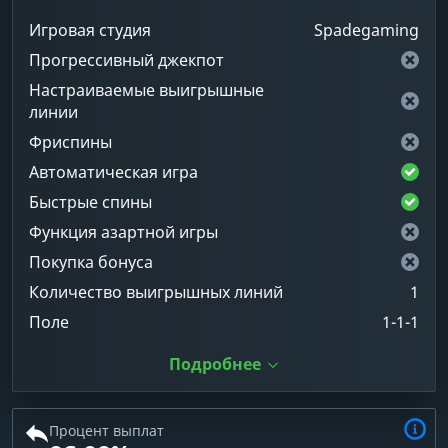
Игровая студия
Spadegaming
Прогрессивный джекпот
Настраиваемые выигрышные
линии
Фриспины
Автоматическая игра
Быстрые спины
Функция азартной игры
Покупка бонуса
Количество выигрышных линий
1
Поле
1-1-1
Подробнее
Процент выплат