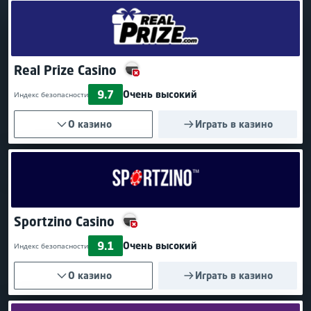
Real Prize Casino
9.7
Очень высокий
Индекс безопасности
О казино
Играть в казино
Sportzino Casino
9.1
Очень высокий
Индекс безопасности
О казино
Играть в казино