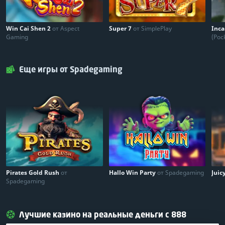
Win Cai Shen 2
от Aspect
Super 7
от SimplePlay
Inc
Gaming
(Poc
Еще игры от Spadegaming
Pirates Gold Rush
от
Hallo Win Party
от Spadegaming
Juic
Spadegaming
Лучшие казино на реальные деньги с 888