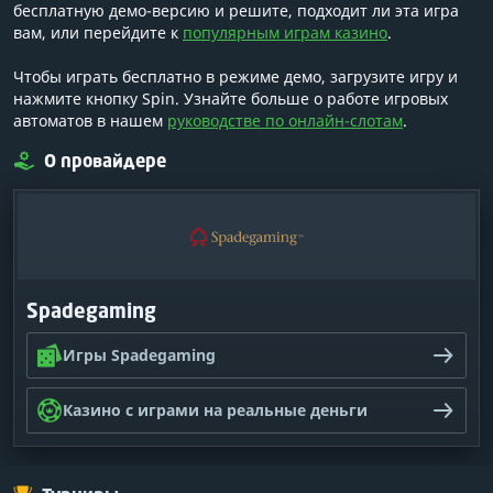
бесплатную демо-версию и решите, подходит ли эта игра
вам, или перейдите к
популярным играм казино
.
Чтобы играть бесплатно в режиме демо, загрузите игру и
нажмите кнопку Spin. Узнайте больше о работе игровых
автоматов в нашем
руководстве по онлайн-слотам
.
О провайдере
Spadegaming
Игры Spadegaming
Казино с играми на реальные деньги