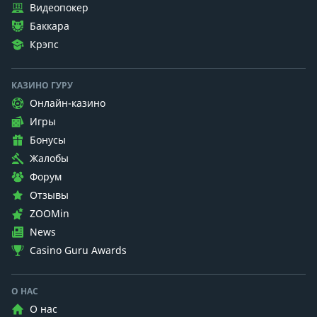
Видеопокер
Баккара
Крэпс
КАЗИНО ГУРУ
Онлайн-казино
Игры
Бонусы
Жалобы
Форум
Отзывы
ZOOMin
News
Casino Guru Awards
О НАС
О нас