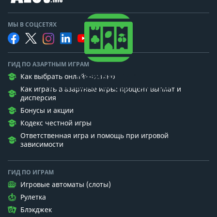
МЫ В СОЦСЕТЯХ
ГИД ПО АЗАРТНЫМ ИГРАМ
Казино Гуру
Как выбрать онлайн-казино
Рассказываем об азартных играх
Как играть в азартные игры: процент выплат и
дисперсия
Бонусы и акции
Кодекс честной игры
Ответственная игра и помощь при игровой
зависимости
ГИД ПО ИГРАМ
Игровые автоматы (слоты)
Рулетка
Блэкджек