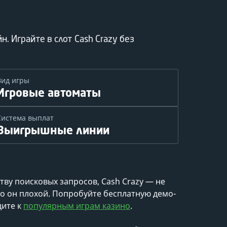
н. Играйте в слот Cash Crazy без
Вид игры
Игровые автоматы
Система выплат
Выигрышные линии
ству поисковых запросов, Cash Crazy — не
то он плохой. Попробуйте бесплатную демо-
дите к
популярным играм казино
.