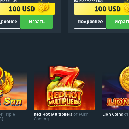
100 USD
100 USD
gmatic Play
по Pragmatic Play
100 USD
100 USD
SD
1
50 USD
SD
2
30 USD
дробнее
Играть
Подробнее
Играт
SD
3
20 USD
ДРУГАЯ ИНФОРМАЦИЯ
ДРУГАЯ ИНФОРМАЦИЯ
Всего фриспинов:
250
Всего фрисп
Играть
Закрыть
Играть
Закры
atic Play
Поставщик игр:
Pragmatic Play
Поставщик
ПЛАТНО
Участие:
БЕСПЛАТНО
Уча
от Triple
Red Hot Multipliers
от Push
Lion Coins
от
G)
Gaming