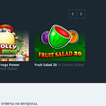
 Frogs Power
Fruit Salad 20
от Games Global
Fruit Sal
mes Global
Global
 ответы на вопросы.