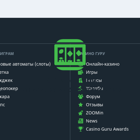
 ИГРАМ
КАЗИНО ГУРУ
овые автоматы (слоты)
Онлайн-казино
етка
Игры
Казино Гуру
кджек
Бонусы
еопокер
Рассказываем об азартных играх
Жалобы
кара
Форум
пс
Отзывы
ZOOMin
News
Casino Guru Awards