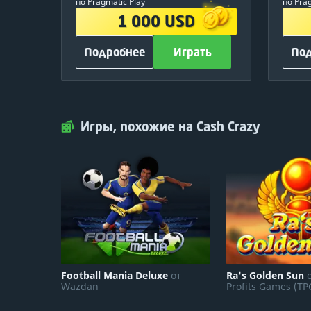
1 000 USD
по Pragmatic Play
по Pra
1 000 USD
380 USD
1
50 U
250 USD
2
30 U
Подробнее
Играть
По
120 USD
3
20 U
75 USD
4
ДРУГАЯ ИНФОРМАЦИЯ
50 USD
5
750
Всего фриспинов:
250
Играть
Закрыть
25 USD
6
Pragmatic Play
Поставщик игр:
Pragm
Игры, похожие на Cash Crazy
25 USD
7
БЕСПЛАТНО
Участие:
БЕС
25 USD
8
25 USD
9
25 USD
10
Football Mania Deluxe
от
Ra's Golden Sun
Wazdan
Profits Games (TP