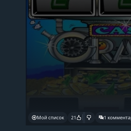
Мой список
21
1 коммент