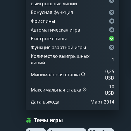
выигрышные линии
Бонусная функция
Фриспины
Автоматическая игра
Быстрые спины
Функция азартной игры
Количество выигрышных
1
линий
0,25
Минимальная ставка
USD
10
Максимальная ставка
USD
Дата выхода
Март 2014
Темы игры