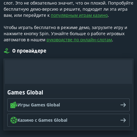
слот. Это не обязательно значит, что он плохой. Попробуйте
бесплатную демо-версию и решите, подходит ли эта игра
вам, или перейдите к
популярным играм казино
.
Чтобы играть бесплатно в режиме демо, загрузите игру и
нажмите кнопку Spin. Узнайте больше о работе игровых
автоматов в нашем
руководстве по онлайн-слотам
.
О провайдере
Games Global
Игры Games Global
Казино с Games Global