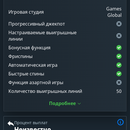
Games
Игровая студия
Global
Прогрессивный джекпот
Настраиваемые выигрышные
линии
Бонусная функция
Фриспины
Автоматическая игра
Быстрые спины
Функция азартной игры
Количество выигрышных линий
50
Подробнее
Процент выплат
Неизвестно