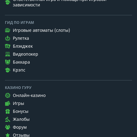
зависимости
ГИД ПО ИГРАМ
Игровые автоматы (слоты)
Рулетка
Блэкджек
Видеопокер
Баккара
Крэпс
КАЗИНО ГУРУ
Онлайн-казино
Игры
Бонусы
Жалобы
Форум
Отзывы