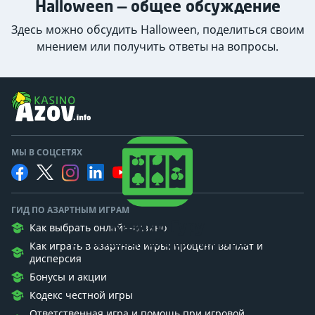
Halloween — общее обсуждение
Здесь можно обсудить Halloween, поделиться своим
мнением или получить ответы на вопросы.
МЫ В СОЦСЕТЯХ
ГИД ПО АЗАРТНЫМ ИГРАМ
Казино Гуру
Как выбрать онлайн-казино
Рассказываем об азартных играх
Как играть в азартные игры: процент выплат и
дисперсия
Бонусы и акции
Кодекс честной игры
Ответственная игра и помощь при игровой