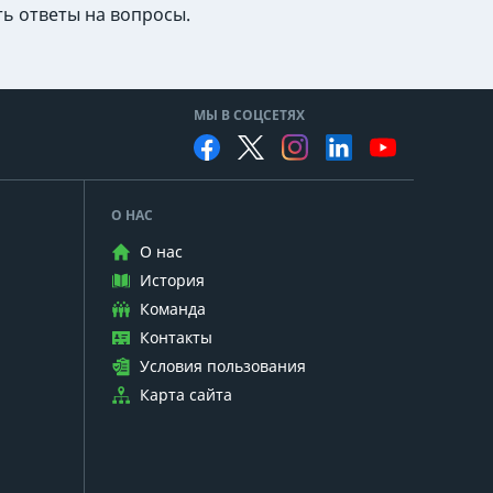
ь ответы на вопросы.
МЫ В СОЦСЕТЯХ
О НАС
О нас
История
Команда
Контакты
Условия пользования
Карта сайта