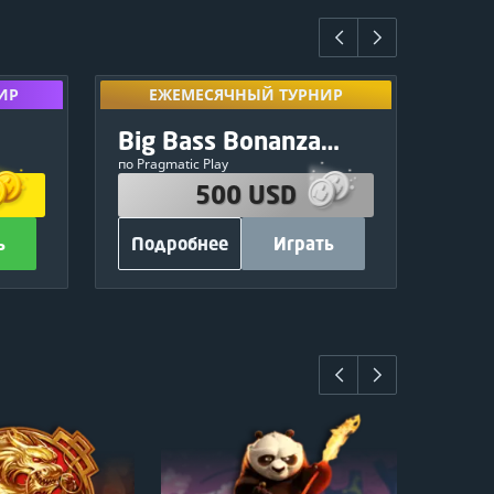
ИР
ЕЖЕМЕСЯЧНЫЙ ТУРНИР
П
Разблокируйте, выложив
ИР
ЕЖЕМЕСЯЧНЫЙ ТУРНИР
П
результаты в других
ПРИЗОВОЙ ФОНД
Эксклюзивный
Big Bass Bonanza
777
турнирах
500 USD
1000
по Pragmatic Play
по Prag
500 USD
1
250 USD
1
50 US
2
150 USD
2
30 US
ь
Подробнее
Играть
Под
3
50 USD
3
20 US
30 USD
4
ДРУГАЯ ИНФОРМАЦИЯ
20 USD
5
инов:
500
Всего фриспинов:
250
ть
Играть
Закрыть
 игр:
Pragmatic Play
Поставщик игр:
Pragm
стие:
Поделитесь и играйте
Участие:
БЕСП