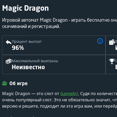
Magic Dragon
Игровой автомат Magic Dragon - играть бесплатно онл
скачиваний и регистраций.
Процент выплат
96%
Максимальный выигрыш
Неизвестно
Об игре
Magic Dragon — это слот от
GameArt
. Судя по количес
очень популярный слот. Это не обязательно значит, ч
версию и решите, подходит ли эта игра вам, или перей