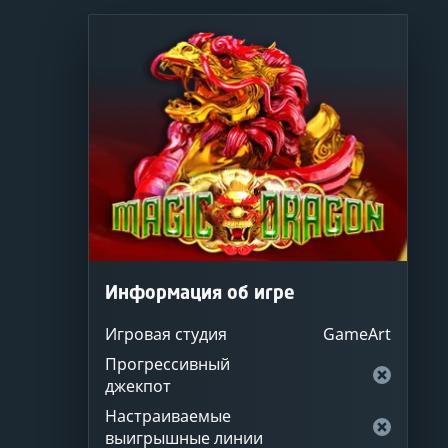
Информация об игре
Игровая студия
GameArt
Прогрессивный
джекпот
Настраиваемые
выигрышные линии