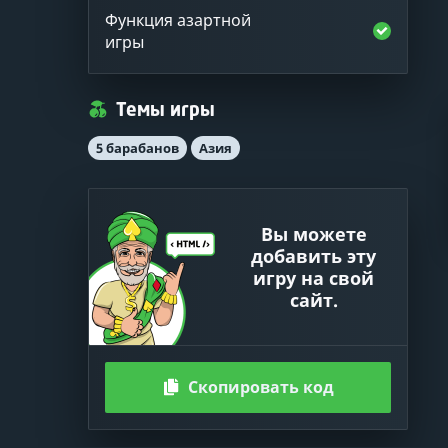
Функция азартной
игры
Темы игры
5 барабанов
Азия
Вы можете
добавить эту
игру на свой
сайт.
Скопировать код