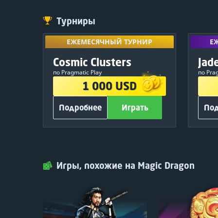
Турниры
ЕЖЕМЕСЯЧНЫЙ ТУРНИР
Е
ЕЖЕМЕСЯЧНЫЙ ТУРНИР
Е
ПРИЗОВОЙ ФОНД
Cosmic Clusters
Jad
23
:
16
:
55
02
1 000 USD
по Pragmatic Play
по Pra
1 000 USD
380 USD
1
50 U
250 USD
2
30 U
Подробнее
Играть
По
120 USD
3
20 U
75 USD
4
ДРУГАЯ ИНФОРМАЦИЯ
50 USD
5
750
Всего фриспинов:
250
Играть
Закрыть
25 USD
6
Pragmatic Play
Поставщик игр:
Pragm
25 USD
7
Игры, похожие на Magic Dragon
БЕСПЛАТНО
Участие:
БЕС
25 USD
8
25 USD
9
25 USD
10