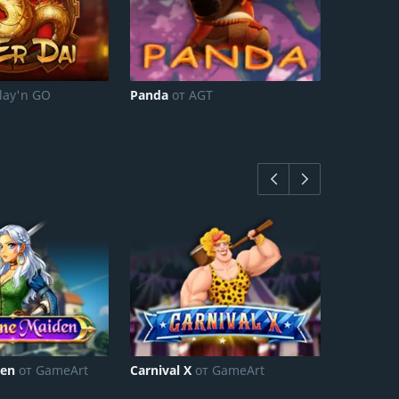
Play'n GO
Panda
от AGT
Prosperi
Soft (Poc
den
от GameArt
Carnival X
от GameArt
Slasher 