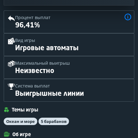
Процент выплат
96,41%
Вид игры
Игровые автоматы
Максимальный выигрыш
Неизвестно
Система выплат
Выигрышные линии
Темы игры
Океан и море
5 барабанов
Об игре