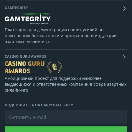
GAMTEGRITY
Платформа для демонстрации наших усилий по
повышению безопасности и прозрачности индустрии
азартных онлайн-игр.
CASINO GURU AWARDS
Амбициозный проект для поддержки наиболее
выдающихся и ответственных компаний в сфере азартных
онлайн-игр.
ПОДПИШИТЕСЬ НА НАШУ РАССЫЛКУ
Оставить e-mail