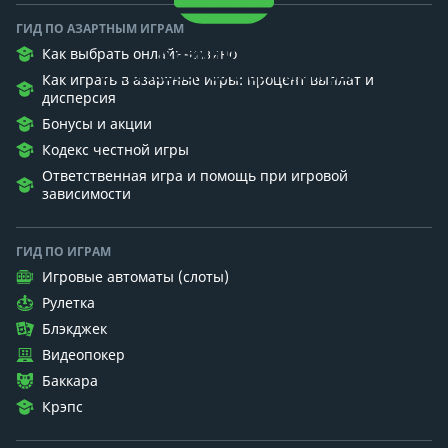
ГИД ПО АЗАРТНЫМ ИГРАМ
Казино Гуру
Как выбрать онлайн-казино
Рассказываем об азартных играх
Как играть в азартные игры: процент выплат и
дисперсия
Бонусы и акции
Кодекс честной игры
Ответственная игра и помощь при игровой
зависимости
ГИД ПО ИГРАМ
Игровые автоматы (слоты)
Рулетка
Блэкджек
Видеопокер
Баккара
Крэпс