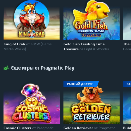
25 USD
10
King of Crab
от GMW (Game
Gold Fish Feeding Time
The
Media Works)
Treasure
от Light & Wonder
Gam
Еще игры от Pragmatic Play
РАННИЙ ДОСТУП
РА
Cosmic Clusters
от Pragmatic
Golden Retriever
от Pragmatic
Bub