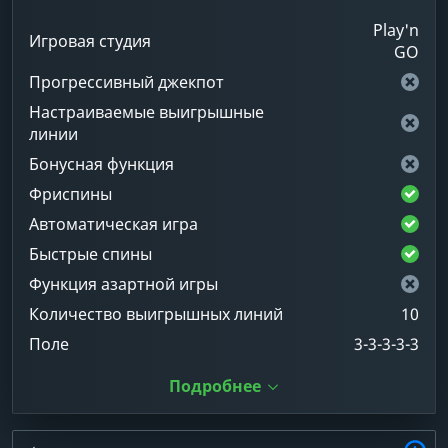
Play'n
Игровая студия
GO
Прогрессивный джекпот
Настраиваемые выигрышные
линии
Бонусная функция
Фриспины
Автоматическая игра
Быстрые спины
Функция азартной игры
Количество выигрышных линий
10
Поле
3-3-3-3-3
Подробнее