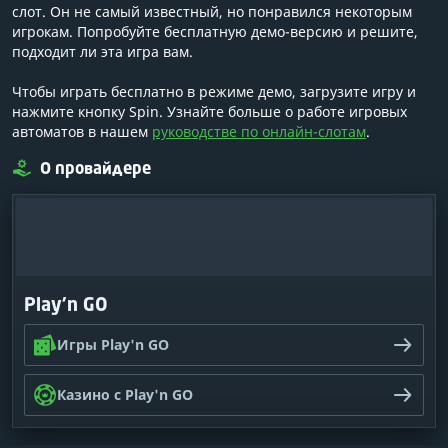
слот. Он не самый известный, но понравился некоторым
игрокам. Попробуйте бесплатную демо-версию и решите,
подходит ли эта игра вам.
Чтобы играть бесплатно в режиме демо, загрузите игру и
нажмите кнопку Spin. Узнайте больше о работе игровых
автоматов в нашем
руководстве по онлайн-слотам
.
О провайдере
Play'n GO
Игры Play'n GO
Казино с Play'n GO