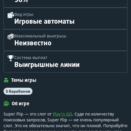
Вид игры
Игровые автоматы
Максимальный выигрыш
Неизвестно
Система выплат
Выигрышные линии
Темы игры
5 барабанов
Об игре
Super Flip — это слот от
Play'n GO
. Судя по количеству
поисковых запросов, Super Flip — не очень популярный
слот. Это не обязательно значит, что он плохой. Попробуйте