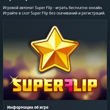
Игровой автомат Super Flip - играть бесплатно онлайн.
Играйте в слот Super Flip без скачиваний и регистраций.
Информация об игре