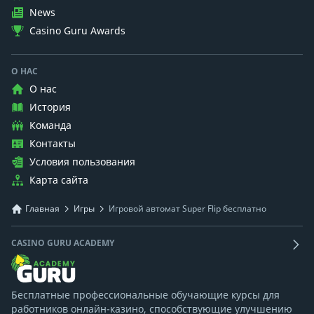
News
Casino Guru Awards
О НАС
О нас
История
Команда
Контакты
Условия пользования
Карта сайта
Главная
Игры
Игровой автомат Super Flip бесплатно
CASINO GURU ACADEMY
Бесплатные профессиональные обучающие курсы для
работников онлайн-казино, способствующие улучшению