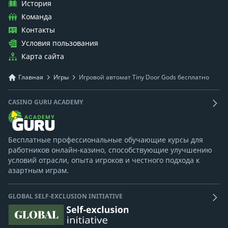
История
Команда
Контакты
Условия пользования
Карта сайта
Главная
Игры
Игровой автомат Tiny Door Gods бесплатно
CASINO GURU ACADEMY
Бесплатные профессиональные обучающие курсы для
работников онлайн-казино, способствующие улучшению
условий отрасли, опыта игроков и честного подхода к
азартным играм.
GLOBAL SELF-EXCLUSION INITIATIVE