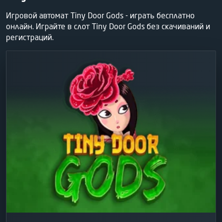
Игровой автомат Tiny Door Gods - играть бесплатно
онлайн. Играйте в слот Tiny Door Gods без скачиваний и
регистраций.