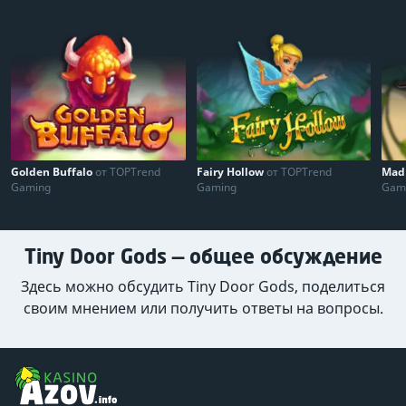
Golden Buffalo
от TOPTrend
Fairy Hollow
от TOPTrend
Mad
Gaming
Gaming
Gam
Tiny Door Gods — общее обсуждение
Здесь можно обсудить Tiny Door Gods, поделиться
своим мнением или получить ответы на вопросы.