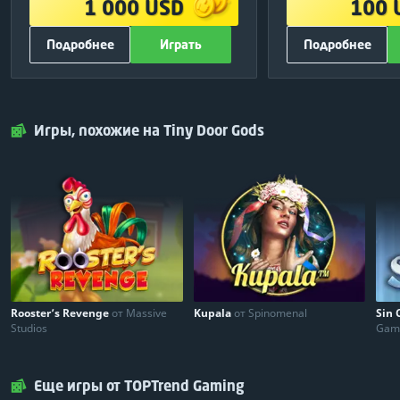
250 USD
2
30 USD
1 000 USD
100 
120 USD
3
20 USD
Подробнее
Играть
Подробнее
75 USD
4
ДРУГАЯ ИНФОРМАЦИЯ
ДРУГАЯ ИН
50 USD
5
750
Всего фриспинов:
250
Вс
Играть
Закрыть
Играть
25 USD
6
Pragmatic Play
Поставщик игр:
Pragmatic Play
25 USD
7
БЕСПЛАТНО
Участие:
БЕСПЛАТНО
Игры, похожие на Tiny Door Gods
25 USD
8
25 USD
9
25 USD
10
Rooster’s Revenge
от Massive
Kupala
от Spinomenal
Sin 
Studios
Gam
Еще игры от TOPTrend Gaming