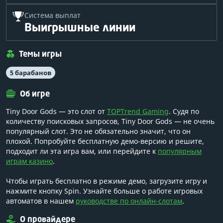
Система выплат
Выигрышные линии
Темы игры
5 барабанов
Об игре
Tiny Door Gods — это слот от
TOPTrend Gaming
. Судя по
количеству поисковых запросов, Tiny Door Gods — не очень
популярный слот. Это не обязательно значит, что он
плохой. Попробуйте бесплатную демо-версию и решите,
подходит ли эта игра вам, или перейдите к
популярным
играм казино
.
Чтобы играть бесплатно в режиме демо, загрузите игру и
нажмите кнопку Spin. Узнайте больше о работе игровых
автоматов в нашем
руководстве по онлайн-слотам
.
О провайдере