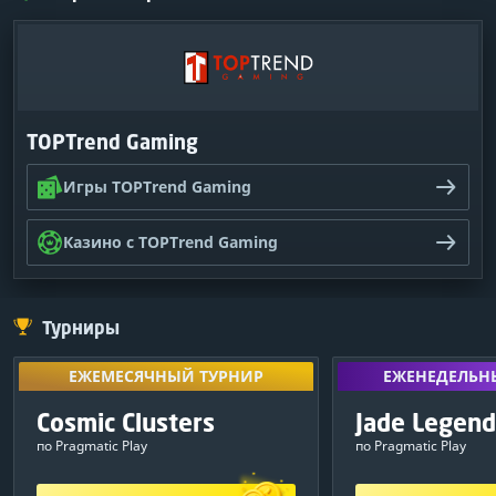
TOPTrend Gaming
Игры TOPTrend Gaming
Казино с TOPTrend Gaming
Турниры
ЕЖЕМЕСЯЧНЫЙ ТУРНИР
ЕЖЕНЕДЕЛЬН
ЕЖЕМЕСЯЧНЫЙ ТУРНИР
ЕЖЕНЕДЕЛЬН
ПРИЗОВОЙ ФОНД
ПРИЗОВО
Cosmic Clusters
Jade Legend
22
:
08
:
16
01
:
08
:
16
1 000 USD
100 
по Pragmatic Play
по Pragmatic Play
380 USD
1
50 USD