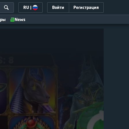
RU
|
Войти
Регистрация
иры
News