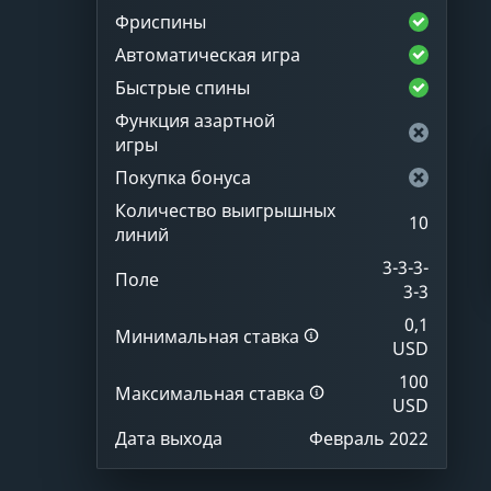
Фриспины
Автоматическая игра
Быстрые спины
Функция азартной
игры
Покупка бонуса
Количество выигрышных
10
линий
3-3-3-
Поле
3-3
0,1
Минимальная ставка
USD
100
Максимальная ставка
USD
Дата выхода
Февраль 2022