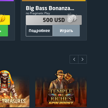
результаты в других
ПРИЗОВОЙ ФОНД
Эксклюзивный
Big Bass Bonanza
777
турнирах
500 USD
1000
по Pragmatic Play
по Prag
500 USD
1
250 USD
1
50 US
2
150 USD
2
30 US
ь
Подробнее
Играть
Под
3
50 USD
3
20 US
30 USD
4
ДРУГАЯ ИНФОРМАЦИЯ
20 USD
5
инов:
500
Всего фриспинов:
250
ть
Играть
Закрыть
 игр:
Pragmatic Play
Поставщик игр:
Pragm
стие:
Поделитесь и играйте
Участие:
БЕСП