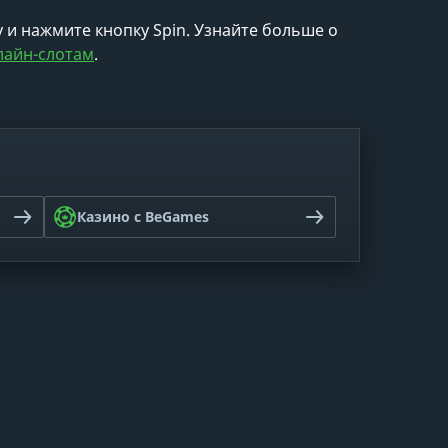
 и нажмите кнопку Spin. Узнайте больше о
лайн-слотам
.
Казино с BeGames