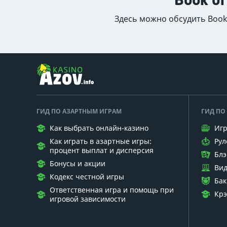
Здесь можно обсудить Book 
ГИД ПО АЗАРТНЫМ ИГРАМ
ГИД ПО
Как выбрать онлайн-казино
Игр
Как играть в азартные игры:
Рул
процент выплат и дисперсия
Блэ
Бонусы и акции
Вид
Кодекс честной игры
Бак
Ответственная игра и помощь при
Крэ
игровой зависимости