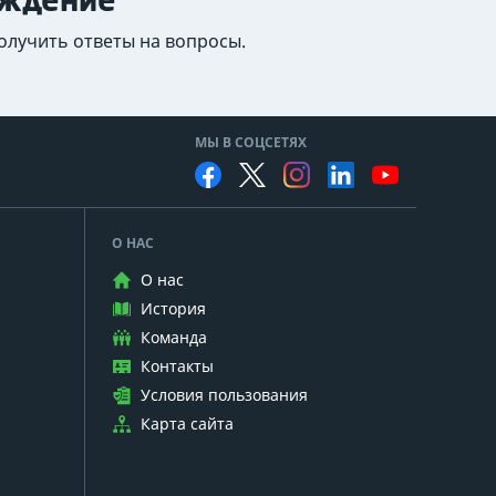
получить ответы на вопросы.
МЫ В СОЦСЕТЯХ
О НАС
О нас
История
Команда
Контакты
Условия пользования
Карта сайта