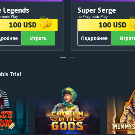
ПРИЗОВОЙ ФОНД
ПРИЗОВОЙ ФОНД
e Legends
Super Serge
:
14
:
12
05
:
14
:
12
100 USD
100 USD
gmatic Play
по Pragmatic Play
100 USD
100 USD
SD
1
50 USD
SD
2
30 USD
дробнее
Играть
Подробнее
Играт
SD
3
20 USD
ДРУГАЯ ИНФОРМАЦИЯ
ДРУГАЯ ИНФОРМАЦИЯ
Всего фриспинов:
250
Всего фрисп
Играть
Закрыть
Играть
Закры
atic Play
Поставщик игр:
Pragmatic Play
Поставщик
is Trial
ПЛАТНО
Участие:
БЕСПЛАТНО
Уча