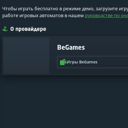
Чтобы играть бесплатно в режиме демо, загрузите игру
работе игровых автоматов в нашем
руководстве по он
О провайдере
BeGames
Игры BeGames