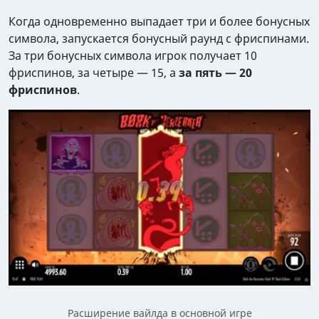
Когда одновременно выпадает три и более бонусных
символа, запускается бонусный раунд с фриспинами.
За три бонусных символа игрок получает 10
фриспинов, за четыре — 15, а
за пять — 20
фриспинов
.
Расширение вайлда в основной игре