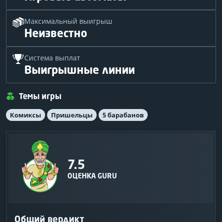
Максимальный выигрыш
Неизвестно
Система выплат
Выигрышные линии
Темы игры
Комиксы
Пришельцы
5 барабанов
7.5
ОЦЕНКА GURU
Общий вердикт