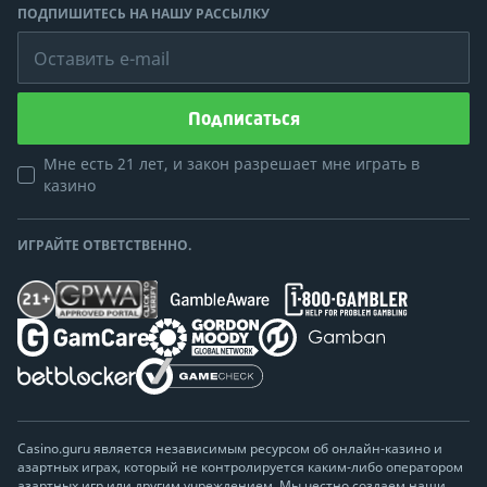
ПОДПИШИТЕСЬ НА НАШУ РАССЫЛКУ
Оставить e-mail
Подписаться
Мне есть 21 лет, и закон разрешает мне играть в
казино
ИГРАЙТЕ ОТВЕТСТВЕННО.
Casino.guru является независимым ресурсом об онлайн-казино и
азартных играх, который не контролируется каким-либо оператором
азартных игр или другим учреждением. Мы честно создаем наши