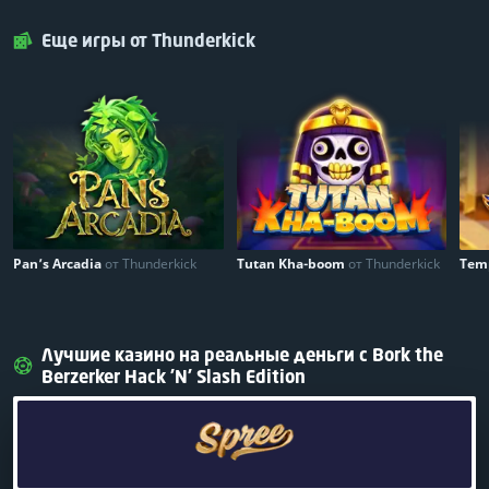
Еще игры от Thunderkick
Pan’s Arcadia
от Thunderkick
Tutan Kha-boom
от Thunderkick
Tem
Лучшие казино на реальные деньги с Bork the
Berzerker Hack 'N' Slash Edition