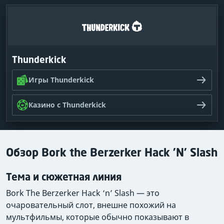
Thunderkick
Игры Thunderkick
Казино с Thunderkick
Обзор Bork the Berzerker Hack 'N' Slash
Тема и сюжетная линия
Bork The Berzerker Hack ‘n’ Slash — это
очаровательный слот, внешне похожий на
мультфильмы, которые обычно показывают в