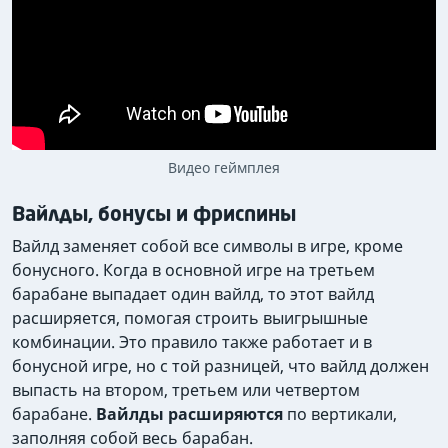
Видео геймплея
Вайлды, бонусы и фриспины
Вайлд заменяет собой все символы в игре, кроме
бонусного. Когда в основной игре на третьем
барабане выпадает один вайлд, то этот вайлд
расширяется, помогая строить выигрышные
комбинации. Это правило также работает и в
бонусной игре, но с той разницей, что вайлд должен
выпасть на втором, третьем или четвертом
барабане.
Вайлды расширяются
по вертикали,
заполняя собой весь барабан.