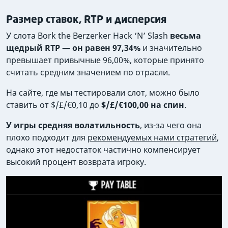
Размер ставок, RTP и дисперсия
У слота Bork the Berzerker Hack ‘N’ Slash
весьма
щедрый RTP — он равен 97,34%
и значительно
превышает привычные 96,00%, которые принято
считать средним значением по отрасли.
На сайте, где мы тестировали слот, можно было
ставить от $/£/€0,10 до
$/£/€100,00 на спин
.
У игры средняя волатильность
, из-за чего она
плохо подходит для
рекомендуемых нами стратегий
,
однако этот недостаток частично компенсирует
высокий процент возврата игроку.