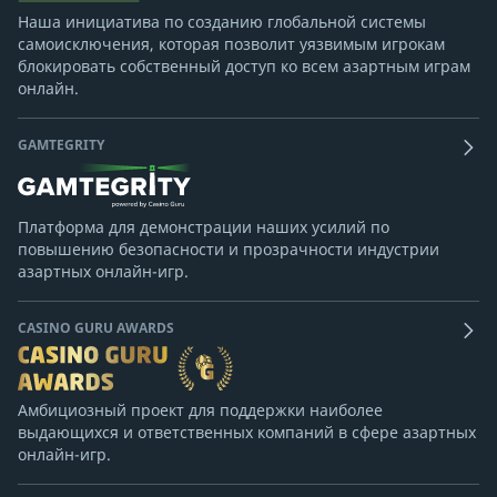
Наша инициатива по созданию глобальной системы
самоисключения, которая позволит уязвимым игрокам
блокировать собственный доступ ко всем азартным играм
онлайн.
GAMTEGRITY
Платформа для демонстрации наших усилий по
повышению безопасности и прозрачности индустрии
азартных онлайн-игр.
CASINO GURU AWARDS
Амбициозный проект для поддержки наиболее
выдающихся и ответственных компаний в сфере азартных
онлайн-игр.