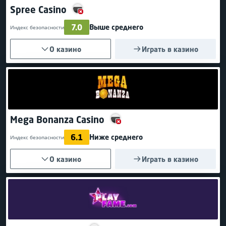
Spree Casino
7.0
Выше среднего
Индекс безопасности
О казино
Играть в казино
Mega Bonanza Casino
6.1
Ниже среднего
Индекс безопасности
О казино
Играть в казино