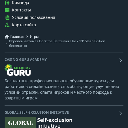
Команда
Контакты
Условия пользования
Карта сайта
Главная
Игры
Игровой автомат Bork the Berzerker Hack 'N' Slash Edition
бесплатно
CASINO GURU ACADEMY
Бесплатные профессиональные обучающие курсы для
работников онлайн-казино, способствующие улучшению
условий отрасли, опыта игроков и честного подхода к
азартным играм.
GLOBAL SELF-EXCLUSION INITIATIVE