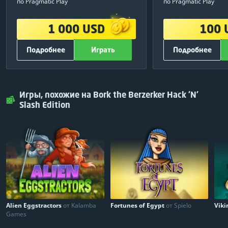
по Pragmatic Play
по Pragmatic Play
380 USD
1
50 USD
250 USD
2
30 USD
1 000 USD
100 
120 USD
3
20 USD
Подробнее
Играть
Подробнее
75 USD
4
ДРУГАЯ ИНФОРМАЦИЯ
ДРУГАЯ ИН
50 USD
5
750
Всего фриспинов:
250
Вс
Играть
Закрыть
Играть
25 USD
6
Pragmatic Play
Поставщик игр:
Pragmatic Play
25 USD
7
Игры, похожие на Bork the Berzerker Hack 'N'
БЕСПЛАТНО
Участие:
БЕСПЛАТНО
25 USD
8
Slash Edition
25 USD
9
25 USD
10
Alien Eggstractors
от Kalamba
Fortunes of Egypt
от Spielo
Viki
Games