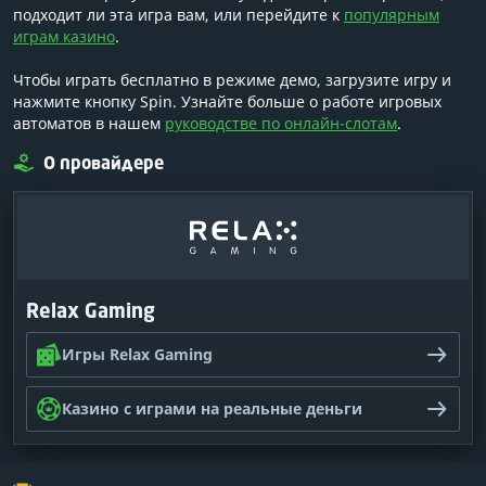
подходит ли эта игра вам, или перейдите к
популярным
играм казино
.
Чтобы играть бесплатно в режиме демо, загрузите игру и
нажмите кнопку Spin. Узнайте больше о работе игровых
автоматов в нашем
руководстве по онлайн-слотам
.
О провайдере
Relax Gaming
Игры Relax Gaming
Казино с играми на реальные деньги