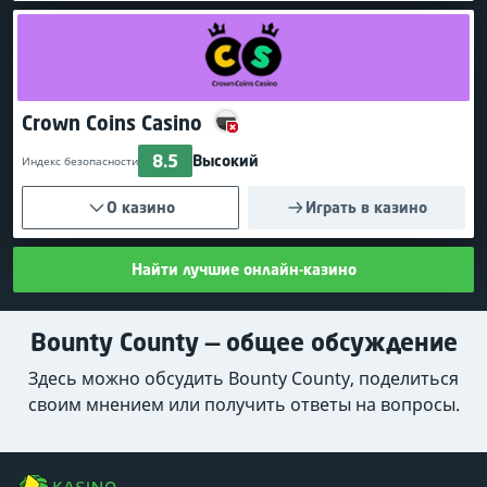
Crown Coins Casino
8.5
Высокий
Индекс безопасности
О казино
Играть в казино
Найти лучшие онлайн-казино
Bounty County — общее обсуждение
Здесь можно обсудить Bounty County, поделиться
своим мнением или получить ответы на вопросы.