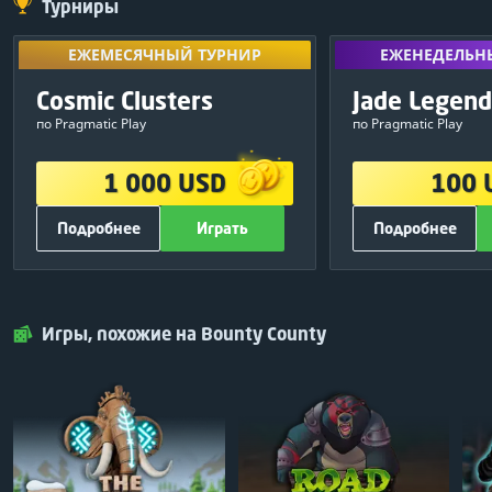
Турниры
ЕЖЕМЕСЯЧНЫЙ ТУРНИР
ЕЖЕНЕДЕЛЬН
ЕЖЕМЕСЯЧНЫЙ ТУРНИР
ЕЖЕНЕДЕЛЬН
ПРИЗОВОЙ ФОНД
ПРИЗОВО
Cosmic Clusters
Jade Legend
23
:
17
:
39
02
:
17
:
39
1 000 USD
100 
по Pragmatic Play
по Pragmatic Play
380 USD
1
50 USD
250 USD
2
30 USD
1 000 USD
100 
120 USD
3
20 USD
Подробнее
Играть
Подробнее
75 USD
4
ДРУГАЯ ИНФОРМАЦИЯ
ДРУГАЯ ИН
50 USD
5
750
Всего фриспинов:
250
Вс
Играть
Закрыть
Играть
25 USD
6
Pragmatic Play
Поставщик игр:
Pragmatic Play
25 USD
7
БЕСПЛАТНО
Участие:
БЕСПЛАТНО
Игры, похожие на Bounty County
25 USD
8
25 USD
9
25 USD
10