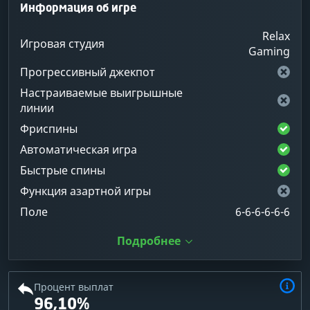
Информация об игре
Relax
Игровая студия
Gaming
Прогрессивный джекпот
Настраиваемые выигрышные
линии
Фриспины
Автоматическая игра
Быстрые спины
Функция азартной игры
Поле
6-6-6-6-6-6
Подробнее
Процент выплат
96,10%