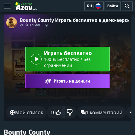
RU
|
Войти
Bounty County Играть бесплатно в демо-версии
от Relax Gaming
Играть бесплатно
100 % Бесплатно / Без
ограничений
Играть на деньги
Мой список
10
1 комментарий
Bounty County