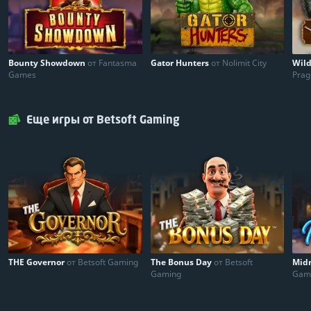
Bounty Showdown
от Fantasma
Gator Hunters
от Nolimit City
Wil
Games
Prag
Еще игры от Betsoft Gaming
THE Governor
от Betsoft Gaming
The Bonus Day
от Betsoft
Mid
Gaming
Gam