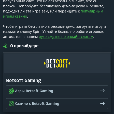
популярный слот. Это не обязательно значит, что он
плохой. Попробуйте бесплатную демо-версию и решите,
подходит ли эта игра вам, или перейдите к
популярным
играм казино
.
Чтобы играть бесплатно в режиме демо, загрузите игру и
нажмите кнопку Spin. Узнайте больше о работе игровых
автоматов в нашем
руководстве по онлайн-слотам
.
О провайдере
Betsoft Gaming
Игры Betsoft Gaming
Казино с Betsoft Gaming