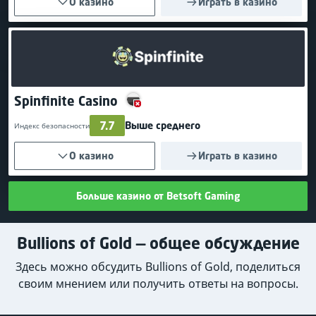
О казино
Играть в казино
Spinfinite Casino
7.7
Выше среднего
Индекс безопасности
О казино
Играть в казино
Больше казино от Betsoft Gaming
Bullions of Gold — общее обсуждение
Здесь можно обсудить Bullions of Gold, поделиться
своим мнением или получить ответы на вопросы.