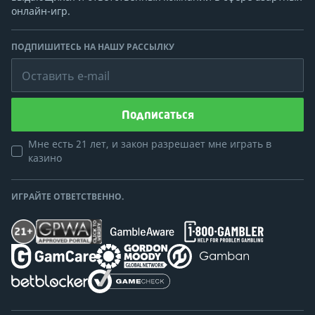
онлайн-игр.
ПОДПИШИТЕСЬ НА НАШУ РАССЫЛКУ
Оставить e-mail
Подписаться
Мне есть 21 лет, и закон разрешает мне играть в
казино
ИГРАЙТЕ ОТВЕТСТВЕННО.