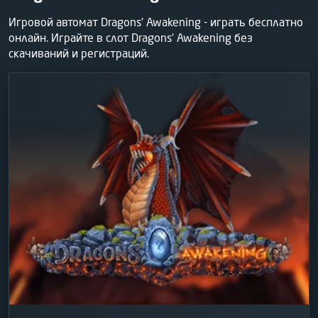
Игровой автомат Dragons' Awakening - играть бесплатно
онлайн. Играйте в слот Dragons' Awakening без
скачиваний и регистраций.