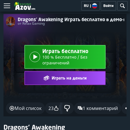
RU
|
Войти
Dragons' Awakening Играть бесплатно в демо-ве
от Relax Gaming
Играть бесплатно
100 % Бесплатно / Без
ограничений
Играть на деньги
Мой список
23
1 комментарий
Dragons' Awakening