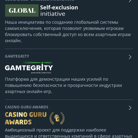
Наша инициатива по созданию глобальной системы
самоисключения, которая позволит уязвимым игрокам
блокировать собственный доступ ко всем азартным играм
онлайн.
GAMTEGRITY
Платформа для демонстрации наших усилий по
повышению безопасности и прозрачности индустрии
азартных онлайн-игр.
CASINO GURU AWARDS
Амбициозный проект для поддержки наиболее
выдающихся и ответственных компаний в сфере азартных