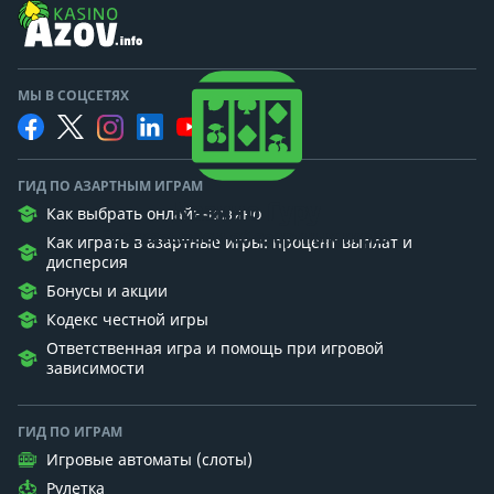
МЫ В СОЦСЕТЯХ
ГИД ПО АЗАРТНЫМ ИГРАМ
Казино Гуру
Как выбрать онлайн-казино
Рассказываем об азартных играх
Как играть в азартные игры: процент выплат и
дисперсия
Бонусы и акции
Кодекс честной игры
Ответственная игра и помощь при игровой
зависимости
ГИД ПО ИГРАМ
Игровые автоматы (слоты)
Рулетка