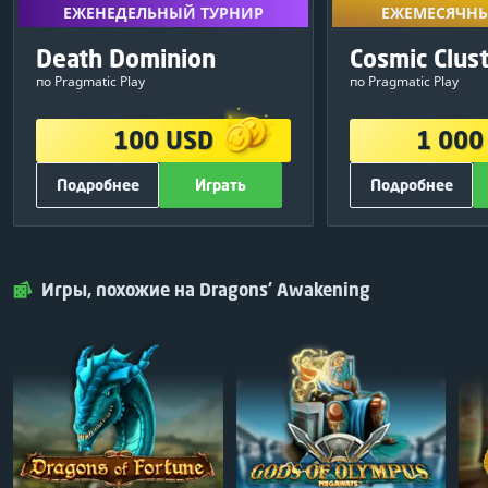
ЕЖЕНЕДЕЛЬНЫЙ ТУРНИР
ЕЖЕМЕСЯЧНЫ
ПРИЗОВОЙ ФОНД
ПРИЗОВО
Death Dominion
Cosmic Clus
00
:
09
:
10
25
:
09
:
10
100 USD
1 000
по Pragmatic Play
по Pragmatic Play
50 USD
1
380 USD
30 USD
2
250 USD
100 USD
1 000
20 USD
3
120 USD
Подробнее
Играть
Подробнее
75 USD
ДРУГАЯ ИНФОРМАЦИЯ
ДРУГАЯ ИН
50 USD
250
Всего фриспинов:
750
Вс
Играть
Закрыть
Играть
25 USD
Pragmatic Play
Поставщик игр:
Pragmatic Play
25 USD
БЕСПЛАТНО
Участие:
БЕСПЛАТНО
Игры, похожие на Dragons' Awakening
25 USD
25 USD
25 USD