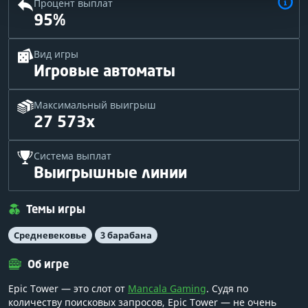
Процент выплат
95%
Вид игры
Игровые автоматы
Максимальный выигрыш
27 573x
Система выплат
Выигрышные линии
Темы игры
Средневековье
3 барабана
Об игре
Epic Tower — это слот от
Mancala Gaming
. Судя по
количеству поисковых запросов, Epic Tower — не очень