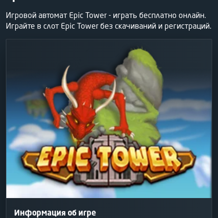
Игровой автомат Epic Tower - играть бесплатно онлайн.
Играйте в слот Epic Tower без скачиваний и регистраций.
Информация об игре