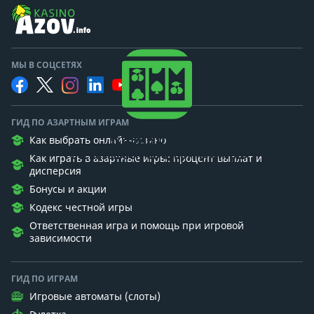
МЫ В СОЦСЕТЯХ
ГИД ПО АЗАРТНЫМ ИГРАМ
Казино Гуру
Как выбрать онлайн-казино
Рассказываем об азартных играх
Как играть в азартные игры: процент выплат и
дисперсия
Бонусы и акции
Кодекс честной игры
Ответственная игра и помощь при игровой
зависимости
ГИД ПО ИГРАМ
Игровые автоматы (слоты)