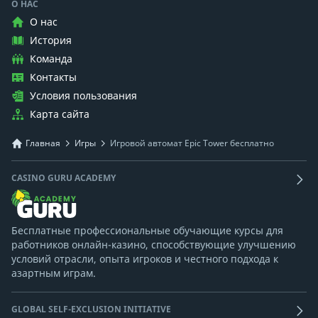
О НАС
О нас
История
Команда
Контакты
Условия пользования
Карта сайта
Главная
Игры
Игровой автомат Epic Tower бесплатно
CASINO GURU ACADEMY
Бесплатные профессиональные обучающие курсы для
работников онлайн-казино, способствующие улучшению
условий отрасли, опыта игроков и честного подхода к
азартным играм.
GLOBAL SELF-EXCLUSION INITIATIVE