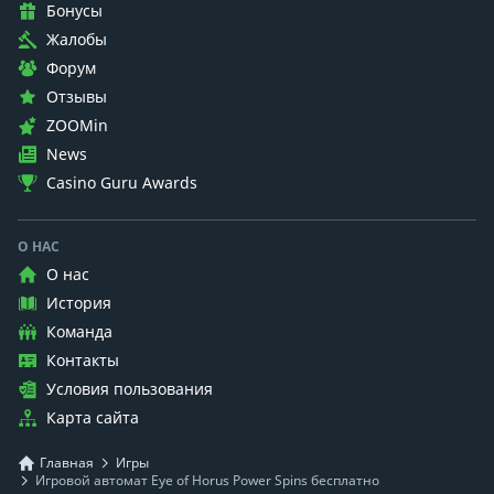
Бонусы
Жалобы
Форум
Отзывы
ZOOMin
News
Casino Guru Awards
О НАС
О нас
История
Команда
Контакты
Условия пользования
Карта сайта
Главная
Игры
Игровой автомат Eye of Horus Power Spins бесплатно