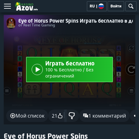
RU
|
Войти
Eye of Horus Power Spins Играть бесплатно в де
от Reel Time Gaming
Играть бесплатно
100 % Бесплатно / Без
ограничений
Мой список
21
1 комментарий
Eye of Horus Power Spins