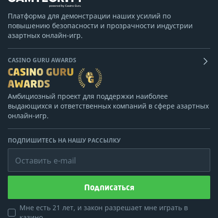
Платформа для демонстрации наших усилий по
повышению безопасности и прозрачности индустрии
азартных онлайн-игр.
CASINO GURU AWARDS
Амбициозный проект для поддержки наиболее
выдающихся и ответственных компаний в сфере азартных
онлайн-игр.
ПОДПИШИТЕСЬ НА НАШУ РАССЫЛКУ
Оставить e-mail
Подписаться
Мне есть 21 лет, и закон разрешает мне играть в
казино