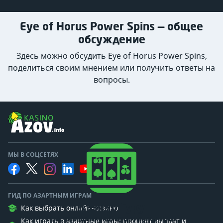
Eye of Horus Power Spins — общее
обсуждение
Здесь можно обсудить Eye of Horus Power Spins,
поделиться своим мнением или получить ответы на
вопросы.
МЫ В СОЦСЕТЯХ
ГИД ПО АЗАРТНЫМ ИГРАМ
Казино Гуру
Как выбрать онлайн-казино
Рассказываем об азартных играх
Как играть в азартные игры: процент выплат и