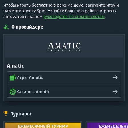
Чтобы играть бесплатно в режиме демо, загрузите игру и
нажмите кнопку Spin. Узнайте больше о работе игровых
автоматов в нашем
руководстве по онлайн-слотам
.
О провайдере
Amatic
Игры Amatic
Казино с Amatic
Турниры
ЕЖЕМЕСЯЧНЫЙ ТУРНИР
ЕЖЕНЕДЕЛЬН
ЕЖЕМЕСЯЧНЫЙ ТУРНИР
ЕЖЕНЕДЕЛЬН