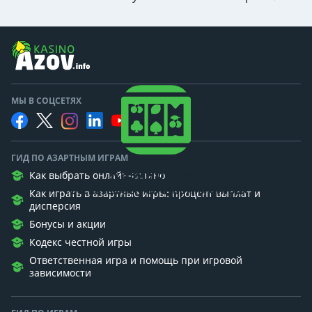
МЫ В СОЦСЕТЯХ
ГИД ПО АЗАРТНЫМ ИГРАМ
Казино Гуру
Как выбрать онлайн-казино
Рассказываем об азартных играх
Как играть в азартные игры: процент выплат и
дисперсия
Бонусы и акции
Кодекс честной игры
Ответственная игра и помощь при игровой
зависимости