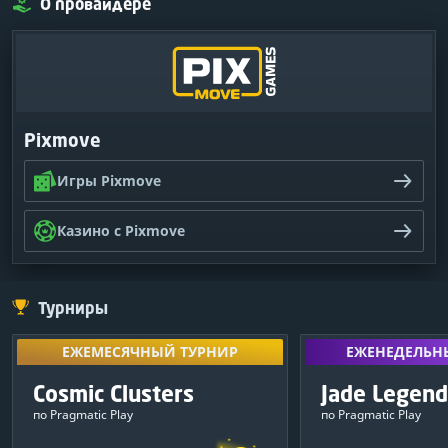
О провайдере
Pixmove
Игры Pixmove
Казино с Pixmove
Турниры
ЕЖЕМЕСЯЧНЫЙ ТУРНИР
ЕЖЕНЕДЕЛЬН
ЕЖЕМЕСЯЧНЫЙ ТУРНИР
ЕЖЕНЕДЕЛЬН
ПРИЗОВОЙ ФОНД
ПРИЗОВО
Cosmic Clusters
Jade Legend
21
:
14
:
30
00
:
14
:
30
1 000 USD
100 
по Pragmatic Play
по Pragmatic Play
380 USD
1
50 USD