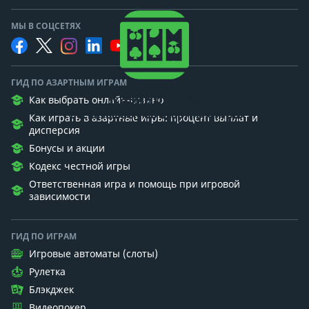
МЫ В СОЦСЕТЯХ
ГИД ПО АЗАРТНЫМ ИГРАМ
Казино Гуру
Как выбрать онлайн-казино
Рассказываем об азартных играх
Как играть в азартные игры: процент выплат и
дисперсия
Бонусы и акции
Кодекс честной игры
Ответственная игра и помощь при игровой
зависимости
ГИД ПО ИГРАМ
Игровые автоматы (слоты)
Рулетка
Блэкджек
Видеопокер