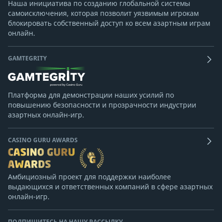
Наша инициатива по созданию глобальной системы
самоисключения, которая позволит уязвимым игрокам
блокировать собственный доступ ко всем азартным играм
онлайн.
GAMTEGRITY
Платформа для демонстрации наших усилий по
повышению безопасности и прозрачности индустрии
азартных онлайн-игр.
CASINO GURU AWARDS
Амбициозный проект для поддержки наиболее
выдающихся и ответственных компаний в сфере азартных
онлайн-игр.
ПОДПИШИТЕСЬ НА НАШУ РАССЫЛКУ