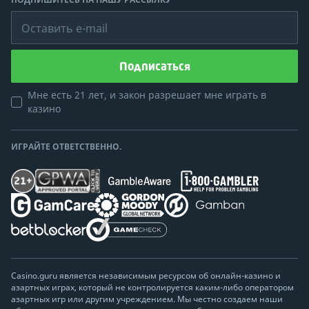
Оставить e-mail
Подписаться
Мне есть 21 лет, и закон разрешает мне играть в
казино
ИГРАЙТЕ ОТВЕТСТВЕННО.
Casino.guru является независимым ресурсом об онлайн-казино и
азартных играх, который не контролируется каким-либо оператором
азартных игр или другим учреждением. Мы честно создаем наши