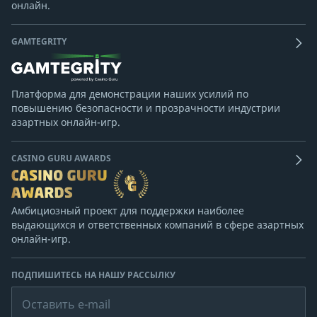
онлайн.
GAMTEGRITY
Платформа для демонстрации наших усилий по
повышению безопасности и прозрачности индустрии
азартных онлайн-игр.
CASINO GURU AWARDS
Амбициозный проект для поддержки наиболее
выдающихся и ответственных компаний в сфере азартных
онлайн-игр.
ПОДПИШИТЕСЬ НА НАШУ РАССЫЛКУ
Оставить e-mail