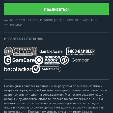
Подписаться
Мне есть 21 лет, и закон разрешает мне играть в
казино
ИГРАЙТЕ ОТВЕТСТВЕННО.
Casino.guru является независимым ресурсом об онлайн-казино и
азартных играх, который не контролируется каким-либо оператором
азартных игр или другим учреждением. Мы честно создаем наши
обзоры и руководства, опираясь только на собственные знания и
мнение наших независимых экспертов; однако все это создано
лишь в информационных целях и не должно восприниматься как
рекомендации. Прежде чем играть в том или ином казино,