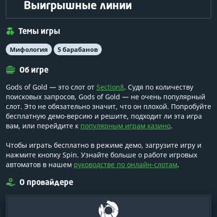
Выигрышные линии
Темы игры
Мифология
5 барабанов
Об игре
Gods of Gold — это слот от
Section8
. Судя по количеству
поисковых запросов, Gods of Gold — не очень популярный
слот. Это не обязательно значит, что он плохой. Попробуйте
бесплатную демо-версию и решите, подходит ли эта игра
вам, или перейдите к
популярным играм казино
.
Чтобы играть бесплатно в режиме демо, загрузите игру и
нажмите кнопку Spin. Узнайте больше о работе игровых
автоматов в нашем
руководстве по онлайн-слотам
.
О провайдере