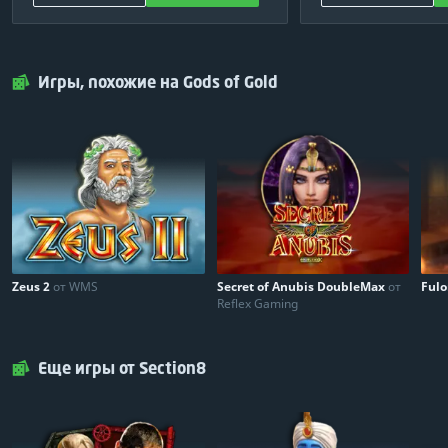
50 USD
5
750
Всего фриспинов:
250
Вс
Играть
Закрыть
Играть
25 USD
6
Pragmatic Play
Поставщик игр:
Pragmatic Play
25 USD
7
БЕСПЛАТНО
Участие:
БЕСПЛАТНО
Игры, похожие на Gods of Gold
25 USD
8
25 USD
9
25 USD
10
Zeus 2
от WMS
Secret of Anubis DoubleMax
от
Ful
Reflex Gaming
Еще игры от Section8