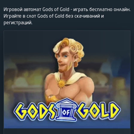
Игровой автомат Gods of Gold - играть бесплатно онлайн.
Играйте в слот Gods of Gold без скачиваний и
регистраций.